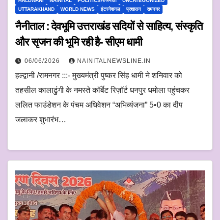
HALDWANI
NAINITAL
POLITICS/राजनीती
UNCATEGORIZED
UTTARAKHAND
WORLD NEWS
इंटरनेशनल
प्रशासन
रामनगर
नैनीताल : देवभूमि उत्तराखंड सदियों से साहित्य, संस्कृति
और सृजन की भूमि रही है- सीएम धामी
06/06/2026
NAINITALNEWSLINE.IN
हल्द्वानी /रामनगर :::- मुख्यमंत्री पुष्कर सिंह धामी ने शनिवार को
तहसील कालाढुंगी के नमस्ते कॉर्बेट रिज़ॉर्ट धनपुर धमोला पहुंचकर
ललित फाउंडेशन के पंचम अधिवेशन “अभिव्यंजना” 5•0 का दीप
जलाकर शुभारंभ…