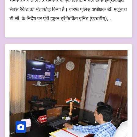
रामनगर/नैनीताल :::- रामनगर के एक रिसॉर्ट में चल रहे हाई-प्रोफाइल
सेक्स रैकेट का भंडाफोड़ किया है। वरिष्ठ पुलिस अधीक्षक डॉ. मंजूनाथ
टी.सी. के निर्देश पर एंटी ह्यूमन ट्रैफिकिंग यूनिट (एएचटीयू),…