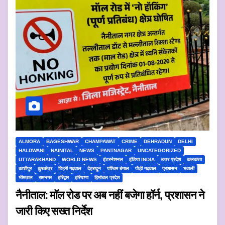
ALMORA
BAGESHWAR
CHAMPAWAT
CRIME
DEHRADUN
DELHI
HALDWANI
NAINITAL
NEWS
PANTNAGAR
UNCATEGORIZED
UTTARAKHAND
WORLD NEWS
इंटरनेशनल
इंडिया INDIA
उत्तर प्रदेश
कलकत्ता
काशीपुर
कुरुक्षेत्र
टिहरी गढ़वाल
देहरादून
पश्चिम बंगाल
पौड़ी गढ़वाल
प्रशासन
भवाली
भीमताल
रामनगर
हरिद्वार
हरियाणा
हिमांचल प्रदेश
नैनीताल: मॉल रोड पर अब नहीं बजेगा हॉर्न, प्रशासन ने
जारी किए सख्त निर्देश