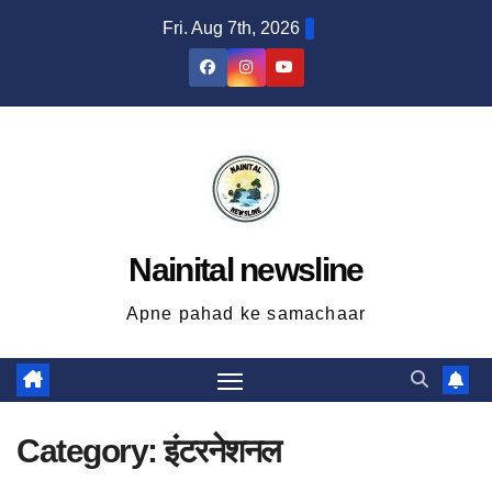
Skip
Fri. Aug 7th, 2026
to
content
Nainital newsline
Apne pahad ke samachaar
Category:
इंटरनेशनल