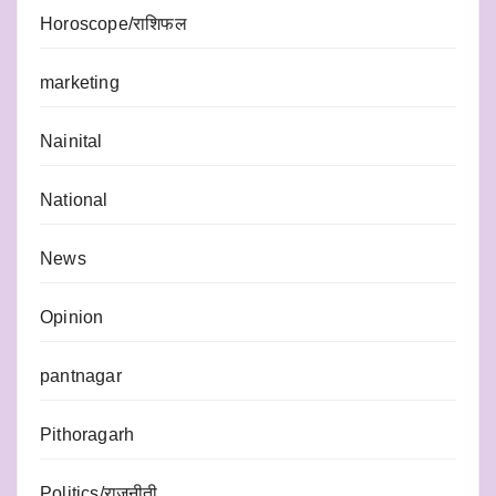
Horoscope/राशिफल
marketing
Nainital
National
News
Opinion
pantnagar
Pithoragarh
Politics/राजनीती