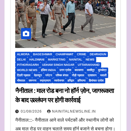
ALMORA
BAGESHWAR
CHAMPAWAT
CRIME
DEHRADUN
DELHI
HALDWANI
MARKETING
NAINITAL
NEWS
PITHORAGARH
UDHAM SINGH NAGAR
UTTARAKHAND
WORLD NEWS
इंडिया INDIA
उत्तर प्रदेश
कलकत्ता
काशीपुर
कुरुक्षेत्र
टिहरी गढ़वाल
देहरादून
पर्यटन
पश्चिम बंगाल
पौड़ी गढ़वाल
प्रशासन
भवाली
भीमताल
रामनगर
रुद्रप्रयाग
स्वरोजगार
हरिद्वार
हरियाणा
हिमांचल प्रदेश
नैनीताल : माल रोड बना नो हॉर्न ज़ोन, जागरूकता
के बाद उल्लंघन पर होगी कार्रवाई
01/08/2026
NAINITALNEWSLINE.IN
नैनीताल:::- नैनीताल आने वाले पर्यटकों और स्थानीय लोगों को
अब माल रोड पर वाहन चलाते समय हॉर्न बजाने से बचना होगा।