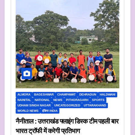
ALMORA
BAGESHWAR
CHAMPAWAT
DEHRADUN
HALDWANI
NAINITAL
NATIONAL
NEWS
PITHORAGARH
SPORTS
UDHAM SINGH NAGAR
UNCATEGORIZED
UTTARAKHAND
WORLD NEWS
इंडिया INDIA
नैनीताल : उत्तराखंड फ्लाइंग डिस्क टीम पहली बार
भारत ट्रॉफी में करेगी प्रतिभाग