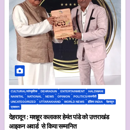
CULTURAL/सांस्कृतिक
DEHRADUN
ENTERTAINMENT
HALDWANI
NAINITAL
NATIONAL
NEWS
OPINION
POLITICS/राजनीती
UNCATEGORIZED
UTTARAKHAND
WORLD NEWS
इंडिया INDIA
देहरादून
प्रशासन
देहरादून : मशहूर कलाकार हेमंत पांडे को उत्तराखंड
आइकन अवार्ड से किया सम्मानित