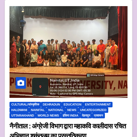
CULTURAL/सांस्कृतिक
DEHRADUN
EDUCATION
ENTERTAINMENT
HALDWANI
NAINITAL
NATIONAL
NEWS
UNCATEGORIZED
UTTARAKHAND
WORLD NEWS
इंडिया INDIA
देहरादून
प्रशासन
नैनीताल : अंग्रेजी विभाग द्वारा महाकवि कालीदास रचित
अभिज्ञान शकुंतलम का प्रस्तुतिकरण