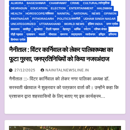
ALMORA
BAGESHWAR
CHAMPAWAT
CRIME
CULTURAL/सांस्कृतिक
DEHRADUN
EDUCATION
ELECTION
ENTERTAINMENT
HALDWANI
HEALTH
HOROSCOPE/राशिफल
NAINITAL
NATIONAL
NEWS
OPINION
PANTNAGAR
PITHORAGARH
POLITICS/राजनीती
UDHAM SINGH NAGAR
UNCATEGORIZED
UTTARAKHAND
WORLD NEWS
इंडिया INDIA
उत्तर प्रदेश
कलकत्ता
काशीपुर
कुरुक्षेत्र
टिहरी गढ़वाल
देहरादून
धार्मिक
पर्यटन
पश्चिम बंगाल
पौड़ी गढ़वाल
प्रशासन
भवाली
भीमताल
रामनगर
रुद्रप्रयाग
स्वरोजगार
हरिद्वार
हरियाणा
हिमांचल प्रदेश
नैनीताल : विंटर कार्निवाल को लेकर पालिकाध्यक्ष का
फूटा गुस्सा, जनप्रतिनिधियों को किया नजरअंदाज
27/12/2025
NAINITALNEWSLINE.IN
नैनीताल :::- विंटर कार्निवाल को लेकर नगर पालिका अध्यक्ष डॉ.
सरस्वती खेतवाल ने शुक्रवार को पत्रकार वार्ता की। उन्होंने कहा कि
प्रशासन द्वारा शहरवासियों के लिए बताए गए इस कार्यक्रम…