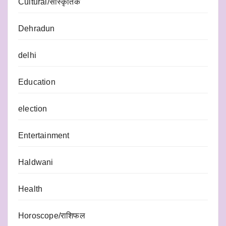
Cultural/सांस्कृतिक
Dehradun
delhi
Education
election
Entertainment
Haldwani
Health
Horoscope/राशिफल