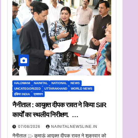
HALDWANI
NAINITAL
NATIONAL
NEWS
UNCATEGORIZED
UTTARAKHAND
WORLD NEWS
इंडिया INDIA
प्रशासन
नैनीताल : आयुक्त दीपक रावत ने किया SIR
कार्यों का स्थलीय निरीक्षण.
अधिकारियों को दिए समयबद्ध निस्तारण और
07/08/2026
NAINITALNEWSLINE.IN
पारदर्शिता के निर्देश
नैनीताल :::- कुमाऊं आयुक्त दीपक रावत ने शुक्रवार को