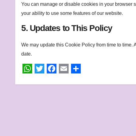
You can manage or disable cookies in your browser se
your ability to use some features of our website.
5. Updates to This Policy
We may update this Cookie Policy from time to time. 
date.
W
T
F
E
S
h
w
a
m
h
a
i
c
a
a
t
t
e
i
r
s
t
b
l
e
A
e
o