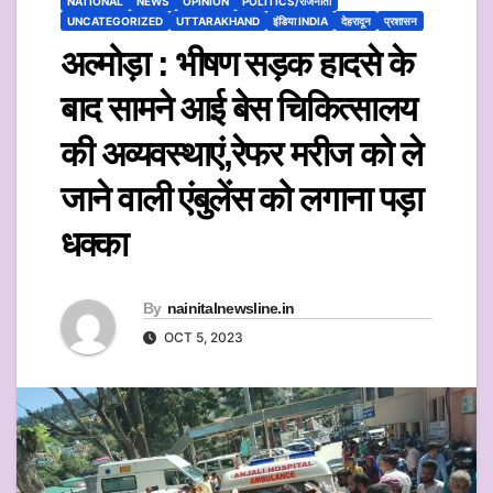
NATIONAL
NEWS
OPINION
POLITICS/राजनीती
UNCATEGORIZED
UTTARAKHAND
इंडिया INDIA
देहरादून
प्रशासन
अल्मोड़ा : भीषण सड़क हादसे के
बाद सामने आई बेस चिकित्सालय
की अव्यवस्थाएं,रेफर मरीज को ले
जाने वाली एंबुलेंस को लगाना पड़ा
धक्का
By
nainitalnewsline.in
OCT 5, 2023