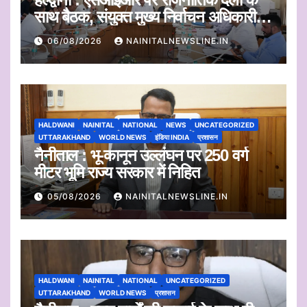
साथ बैठक, संयुक्त मुख्य निर्वाचन अधिकारी ने
सुनी आपत्तियां
06/08/2026
NAINITALNEWSLINE.IN
HALDWANI
NAINITAL
NATIONAL
NEWS
UNCATEGORIZED
UTTARAKHAND
WORLD NEWS
इंडिया INDIA
प्रशासन
नैनीताल : भू-कानून उल्लंघन पर 250 वर्ग
मीटर भूमि राज्य सरकार में निहित
05/08/2026
NAINITALNEWSLINE.IN
HALDWANI
NAINITAL
NATIONAL
UNCATEGORIZED
UTTARAKHAND
WORLD NEWS
प्रशासन