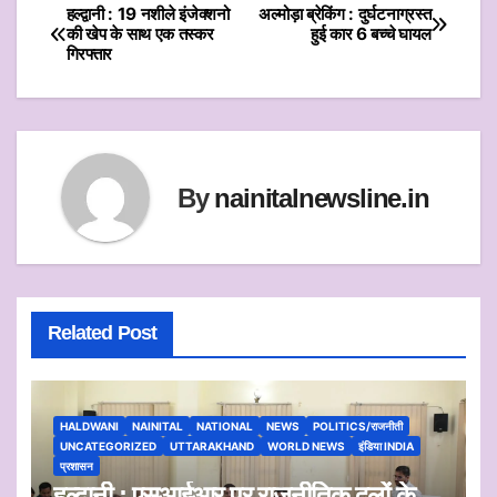
s
er
e
l
e
हल्द्वानी : 19 नशीले इंजेक्शनो
अल्मोड़ा ब्रेकिंग : दुर्घटनाग्रस्त
Post
की खेप के साथ एक तस्कर
हुई कार 6 बच्चे घायल
A
b
गिरफ्तार
navigation
p
o
p
o
k
By
nainitalnewsline.in
Related Post
HALDWANI
NAINITAL
NATIONAL
NEWS
POLITICS/राजनीती
UNCATEGORIZED
UTTARAKHAND
WORLD NEWS
इंडिया INDIA
प्रशासन
हल्द्वानी : एसआईआर पर राजनीतिक दलों के