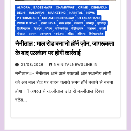
ALMORA
BAGESHWAR
CHAMPAWAT
CRIME
DEHRADUN
DELHI
HALDWANI
MARKETING
NAINITAL
NEWS
PITHORAGARH
UDHAM SINGH NAGAR
UTTARAKHAND
WORLD NEWS
इंडिया INDIA
उत्तर प्रदेश
कलकत्ता
काशीपुर
कुरुक्षेत्र
टिहरी गढ़वाल
देहरादून
पर्यटन
पश्चिम बंगाल
पौड़ी गढ़वाल
प्रशासन
भवाली
भीमताल
रामनगर
रुद्रप्रयाग
स्वरोजगार
हरिद्वार
हरियाणा
हिमांचल प्रदेश
नैनीताल : माल रोड बना नो हॉर्न ज़ोन, जागरूकता
के बाद उल्लंघन पर होगी कार्रवाई
01/08/2026
NAINITALNEWSLINE.IN
नैनीताल:::- नैनीताल आने वाले पर्यटकों और स्थानीय लोगों
को अब माल रोड पर वाहन चलाते समय हॉर्न बजाने से बचना
होगा। 1 अगस्त से तल्लीताल डांठ से मल्लीताल रिक्शा
स्टैंड…