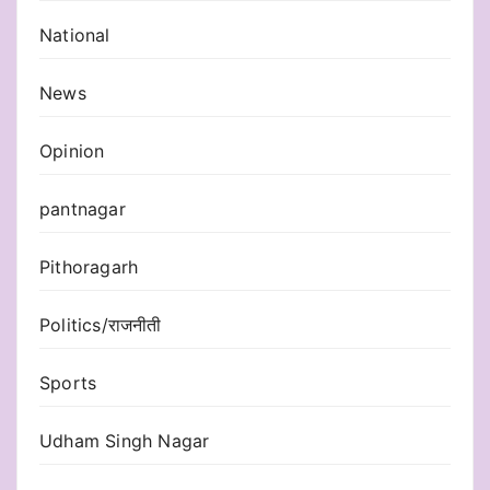
National
News
Opinion
pantnagar
Pithoragarh
Politics/राजनीती
Sports
Udham Singh Nagar