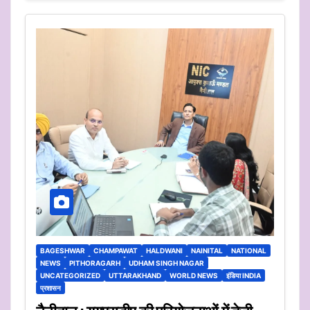
BAGESHWAR
CHAMPAWAT
HALDWANI
NAINITAL
NATIONAL
NEWS
PITHORAGARH
UDHAM SINGH NAGAR
UNCATEGORIZED
UTTARAKHAND
WORLD NEWS
इंडिया INDIA
प्रशासन