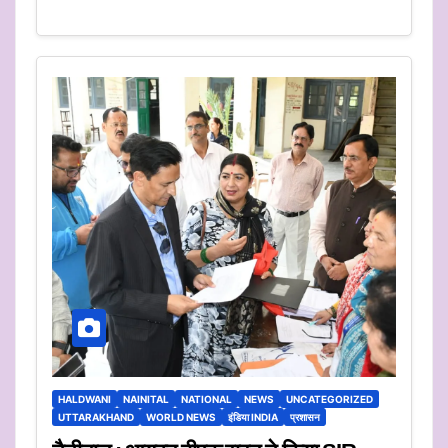
HALDWANI
NAINITAL
NATIONAL
NEWS
UNCATEGORIZED
UTTARAKHAND
WORLD NEWS
इंडिया INDIA
प्रशासन