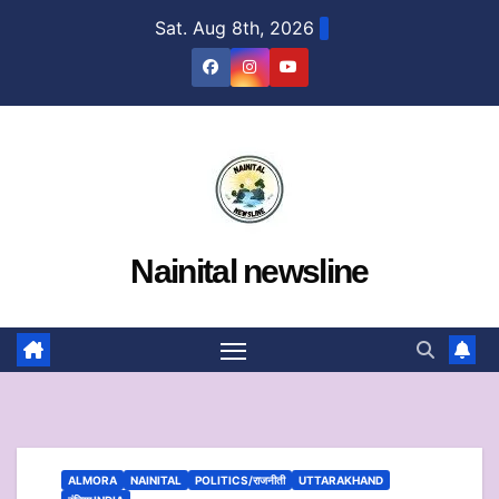
Skip
Sat. Aug 8th, 2026
to
content
Nainital newsline
ALMORA
NAINITAL
POLITICS/राजनीती
UTTARAKHAND