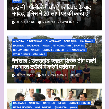
प्रशासन
हल्द्वानी : पीलीकोठी चौराहे पर विवाद के बाद
भगदड़, पुलिस ने 20 लोगों पर की कार्रवाई
AUG 8, 2026
NAINITALNEWSLINE.IN
ALMORA
BAGESHWAR
CHAMPAWAT
DEHRADUN
HALDWANI
NAINITAL
NATIONAL
NEWS
PITHORAGARH
SPORTS
UDHAM SINGH NAGAR
UNCATEGORIZED
UTTARAKHAND
WORLD NEWS
इंडिया INDIA
नैनीताल : उत्तराखंड फ्लाइंग डिस्क टीम पहली
बार भारत ट्रॉफी में करेगी प्रतिभाग
AUG 7, 2026
NAINITALNEWSLINE.IN
HALDWANI
NAINITAL
NATIONAL
NEWS
UNCATEGORIZED
UTTARAKHAND
WORLD NEWS
इंडिया INDIA
प्रशासन