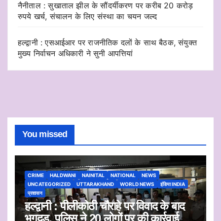
नैनीताल : सुखाताल झील के सौंदर्यीकरण पर करीब 20 करोड़
रुपये खर्च, संचालन के लिए संस्था का चयन जल्द
हल्द्वानी : एसआईआर पर राजनीतिक दलों के साथ बैठक, संयुक्त
मुख्य निर्वाचन अधिकारी ने सुनी आपत्तियां
You missed
CRIME
HALDWANI
NAINITAL
NATIONAL
NEWS
UNCATEGORIZED
UTTARAKHAND
WORLD NEWS
इंडिया INDIA
प्रशासन
हल्द्वानी : पीलीकोठी चौराहे पर विवाद के बाद
भगदड़, पुलिस ने 20 लोगों पर की कार्रवाई