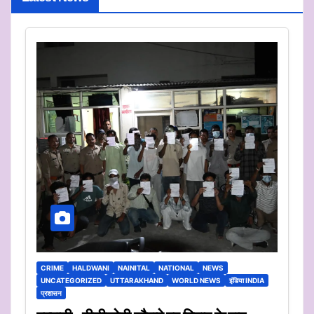
CRIME
HALDWANI
NAINITAL
NATIONAL
NEWS
UNCATEGORIZED
UTTARAKHAND
WORLD NEWS
इंडिया INDIA
प्रशासन