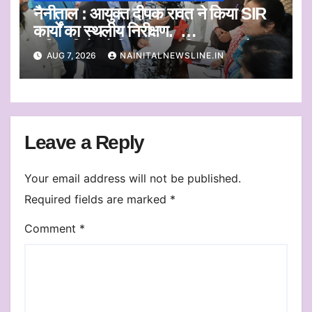
नैनीताल : आयुक्त दीपक रावत ने किया SIR
कार्यों का स्थलीय निरीक्षण.
अधिकारियों को दिए समयबद्ध निस्तारण और
AUG 7, 2026
NAINITALNEWSLINE.IN
पारदर्शिता के निर्देश
Leave a Reply
Your email address will not be published.
Required fields are marked
*
Comment
*