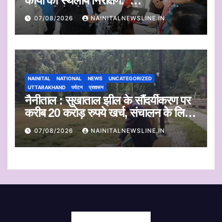
कार्यों का स्थलीय निरीक्षण.
अधिकारियों को दिए समयबद्ध निस्तारण और
07/08/2026
NAINITALNEWSLINE.IN
पारदर्शिता के निर्देश
NAINITAL
NATIONAL
NEWS
UNCATEGORIZED
UTTARAKHAND
पर्यटन
प्रशासन
नैनीताल : सुखाताल झील के सौंदर्यीकरण पर
करीब 20 करोड़ रुपये खर्च, संचालन के लिए
संस्था का चयन जल्द
07/08/2026
NAINITALNEWSLINE.IN