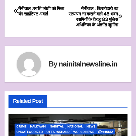
s
er
e
l
e
नैनीताल :स्वाति जोशी को मिला
नैनीताल : किरायेदारो का
Post
यंग साइंटिस्ट अवार्ड
सत्यापन ना कराने वाले 45 भवन
A
b
स्वामियों के विरुद्ध 83 पुलिस
navigation
p
o
अधिनियम के अंतर्गत जुर्माना
p
o
k
By
nainitalnewsline.in
Related Post
CRIME
HALDWANI
NAINITAL
NATIONAL
NEWS
UNCATEGORIZED
UTTARAKHAND
WORLD NEWS
इंडिया INDIA