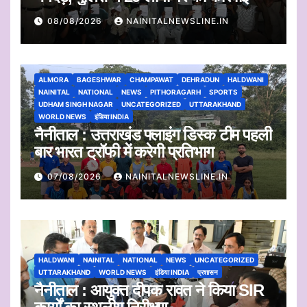
08/08/2026
NAINITALNEWSLINE.IN
ALMORA
BAGESHWAR
CHAMPAWAT
DEHRADUN
HALDWANI
NAINITAL
NATIONAL
NEWS
PITHORAGARH
SPORTS
UDHAM SINGH NAGAR
UNCATEGORIZED
UTTARAKHAND
WORLD NEWS
इंडिया INDIA
नैनीताल : उत्तराखंड फ्लाइंग डिस्क टीम पहली
बार भारत ट्रॉफी में करेगी प्रतिभाग
07/08/2026
NAINITALNEWSLINE.IN
HALDWANI
NAINITAL
NATIONAL
NEWS
UNCATEGORIZED
UTTARAKHAND
WORLD NEWS
इंडिया INDIA
प्रशासन
नैनीताल : आयुक्त दीपक रावत ने किया SIR