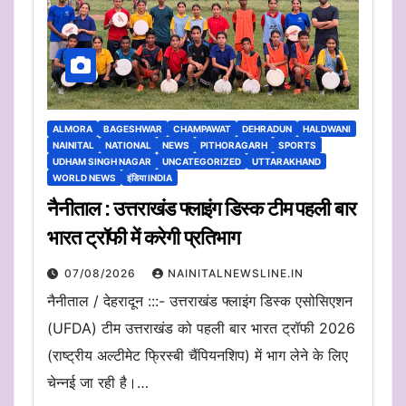
ALMORA
BAGESHWAR
CHAMPAWAT
DEHRADUN
HALDWANI
NAINITAL
NATIONAL
NEWS
PITHORAGARH
SPORTS
UDHAM SINGH NAGAR
UNCATEGORIZED
UTTARAKHAND
WORLD NEWS
इंडिया INDIA
नैनीताल : उत्तराखंड फ्लाइंग डिस्क टीम पहली बार
भारत ट्रॉफी में करेगी प्रतिभाग
07/08/2026
NAINITALNEWSLINE.IN
नैनीताल / देहरादून :::- उत्तराखंड फ्लाइंग डिस्क एसोसिएशन
(UFDA) टीम उत्तराखंड को पहली बार भारत ट्रॉफी 2026
(राष्ट्रीय अल्टीमेट फ्रिस्बी चैंपियनशिप) में भाग लेने के लिए
चेन्नई जा रही है।…