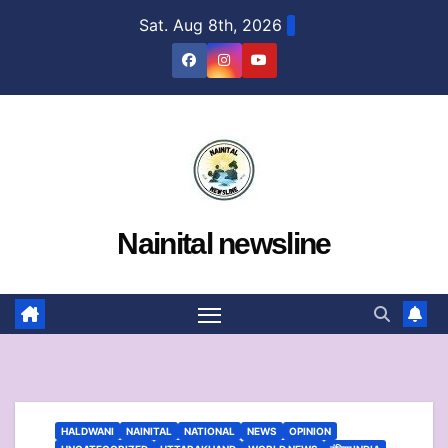
Skip
Sat. Aug 8th, 2026
to
content
Nainital newsline
HALDWANI
NAINITAL
NATIONAL
NEWS
OPINION