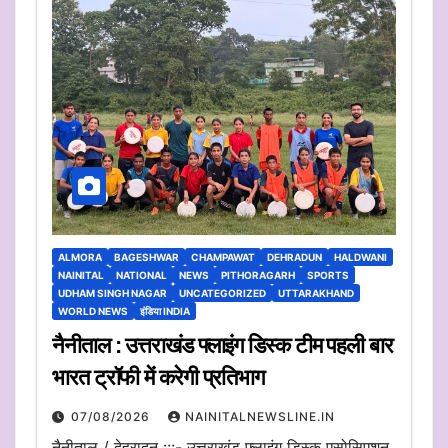
ALMORA
BAGESHWAR
CHAMPAWAT
DEHRADUN
HALDWANI
NAINITAL
NATIONAL
NEWS
PITHORAGARH
SPORTS
UDHAM SINGH NAGAR
UNCATEGORIZED
UTTARAKHAND
WORLD NEWS
इंडिया INDIA
नैनीताल : उत्तराखंड फ्लाइंग डिस्क टीम पहली बार
भारत ट्रॉफी में करेगी प्रतिभाग
07/08/2026
NAINITALNEWSLINE.IN
नैनीताल / देहरादून :::- उत्तराखंड फ्लाइंग डिस्क एसोसिएशन