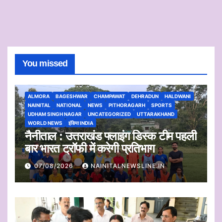
You missed
ALMORA
BAGESHWAR
CHAMPAWAT
DEHRADUN
HALDWANI
NAINITAL
NATIONAL
NEWS
PITHORAGARH
SPORTS
UDHAM SINGH NAGAR
UNCATEGORIZED
UTTARAKHAND
WORLD NEWS
इंडिया INDIA
नैनीताल : उत्तराखंड फ्लाइंग डिस्क टीम पहली
बार भारत ट्रॉफी में करेगी प्रतिभाग
07/08/2026
NAINITALNEWSLINE.IN