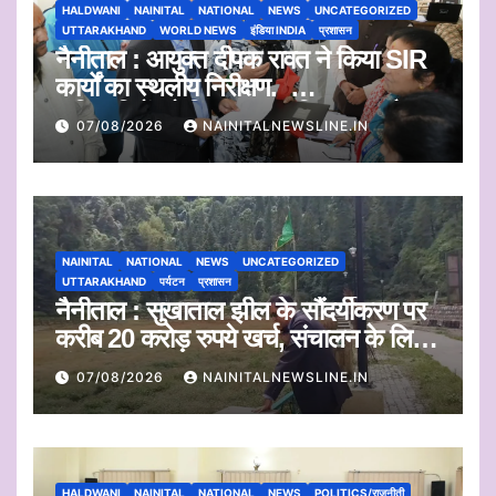
HALDWANI
NAINITAL
NATIONAL
NEWS
UNCATEGORIZED
UTTARAKHAND
WORLD NEWS
इंडिया INDIA
प्रशासन
नैनीताल : आयुक्त दीपक रावत ने किया SIR
कार्यों का स्थलीय निरीक्षण.
अधिकारियों को दिए समयबद्ध निस्तारण और
07/08/2026
NAINITALNEWSLINE.IN
पारदर्शिता के निर्देश
NAINITAL
NATIONAL
NEWS
UNCATEGORIZED
UTTARAKHAND
पर्यटन
प्रशासन
नैनीताल : सुखाताल झील के सौंदर्यीकरण पर
करीब 20 करोड़ रुपये खर्च, संचालन के लिए
संस्था का चयन जल्द
07/08/2026
NAINITALNEWSLINE.IN
HALDWANI
NAINITAL
NATIONAL
NEWS
POLITICS/राजनीती