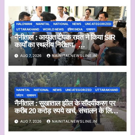
HALDWANI
NAINITAL
NATIONAL
NEWS
UNCATEGORIZED
UTTARAKHAND
WORLD NEWS
इंडिया INDIA
प्रशासन
नैनीताल : आयुक्त दीपक रावत ने किया SIR
कार्यों का स्थलीय निरीक्षण.
अधिकारियों को दिए समयबद्ध निस्तारण और
AUG 7, 2026
NAINITALNEWSLINE.IN
पारदर्शिता के निर्देश
NAINITAL
NATIONAL
NEWS
UNCATEGORIZED
UTTARAKHAND
पर्यटन
प्रशासन
नैनीताल : सुखाताल झील के सौंदर्यीकरण पर
करीब 20 करोड़ रुपये खर्च, संचालन के लिए
संस्था का चयन जल्द
AUG 7, 2026
NAINITALNEWSLINE.IN