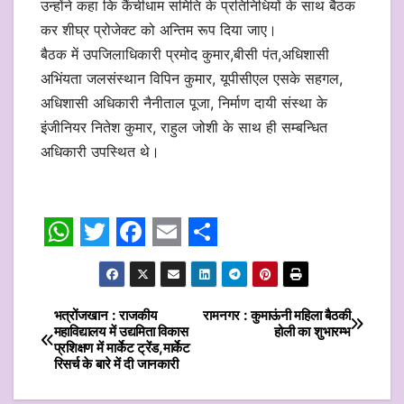
उन्होंने कहा कि कैंचीधाम समिति के प्रतिनिधियों के साथ बैठक
कर शीघ्र प्रोजेक्ट को अन्तिम रूप दिया जाए।
बैठक में उपजिलाधिकारी प्रमोद कुमार,बीसी पंत,अधिशासी
अभिंयता जलसंस्थान विपिन कुमार, यूपीसीएल एसके सहगल,
अधिशासी अधिकारी नैनीताल पूजा, निर्माण दायी संस्था के
इंजीनियर नितेश कुमार, राहुल जोशी के साथ ही सम्बन्धित
अधिकारी उपस्थित थे।
W
T
F
E
S
h
w
a
m
h
a
i
c
a
a
भत्रोंजखान : राजकीय
रामनगर : कुमाऊंनी महिला बैठकी
Post
महाविद्यालय में उद्यमिता विकास
होली का शुभारम्भ
t
t
e
i
r
प्रशिक्षण में मार्केट ट्रेंड,मार्केट
navigation
रिसर्च के बारे में दी जानकारी
s
t
b
l
e