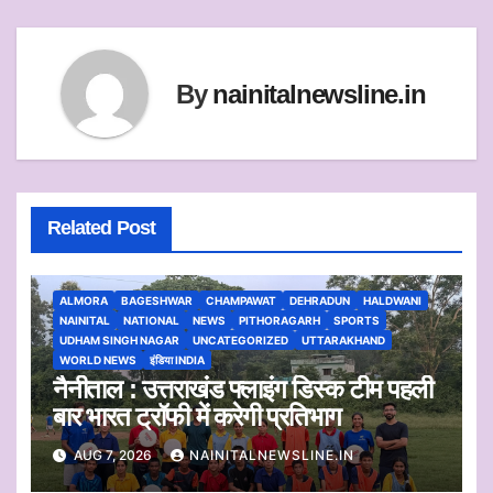
A
e
o
p
r
o
p
k
By
nainitalnewsline.in
Related Post
ALMORA
BAGESHWAR
CHAMPAWAT
DEHRADUN
HALDWANI
NAINITAL
NATIONAL
NEWS
PITHORAGARH
SPORTS
UDHAM SINGH NAGAR
UNCATEGORIZED
UTTARAKHAND
WORLD NEWS
इंडिया INDIA
नैनीताल : उत्तराखंड फ्लाइंग डिस्क टीम पहली
बार भारत ट्रॉफी में करेगी प्रतिभाग
AUG 7, 2026
NAINITALNEWSLINE.IN