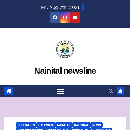
Skip
Fri. Aug 7th, 2026
to
content
Nainital newsline
EDUCATION
HALDWANI
NAINITAL
NATIONAL
NEWS