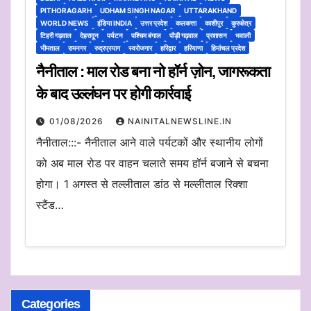
PITHORAGARH
UDHAM SINGH NAGAR
UTTARAKHAND
WORLD NEWS
इंडिया INDIA
उत्तर प्रदेश
कलकत्ता
काशीपुर
कुरुक्षेत्र
टिहरी गढ़वाल
देहरादून
पर्यटन
पश्चिम बंगाल
पौड़ी गढ़वाल
प्रशासन
भवाली
भीमताल
रामनगर
रुद्रप्रयाग
स्वरोजगार
हरिद्वार
हरियाणा
हिमांचल प्रदेश
नैनीताल : माल रोड बना नो हॉर्न ज़ोन, जागरूकता
के बाद उल्लंघन पर होगी कार्रवाई
01/08/2026
NAINITALNEWSLINE.IN
नैनीताल:::- नैनीताल आने वाले पर्यटकों और स्थानीय लोगों
को अब माल रोड पर वाहन चलाते समय हॉर्न बजाने से बचना
होगा। 1 अगस्त से तल्लीताल डांठ से मल्लीताल रिक्शा
स्टैंड…
Categories