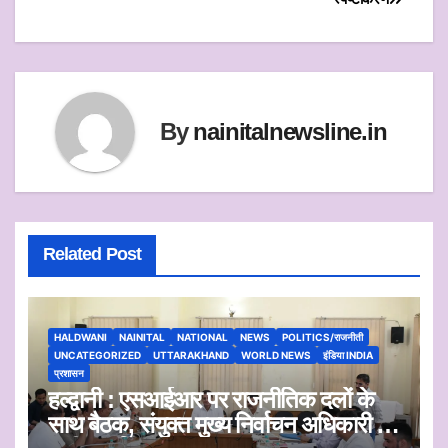
p
r
o
p
k
By
nainitalnewsline.in
Related Post
HALDWANI
NAINITAL
NATIONAL
NEWS
POLITICS/राजनीती
UNCATEGORIZED
UTTARAKHAND
WORLD NEWS
इंडिया INDIA
प्रशासन
हल्द्वानी : एसआईआर पर राजनीतिक दलों के
साथ बैठक, संयुक्त मुख्य निर्वाचन अधिकारी ने