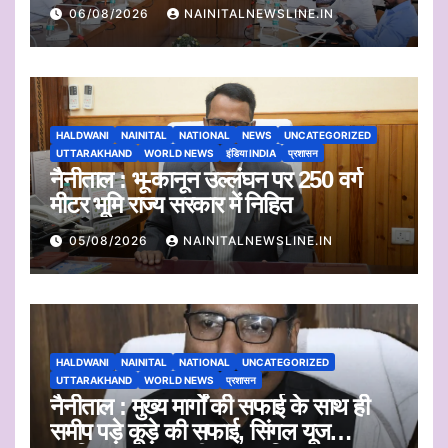
सुनी आपत्तियां
06/08/2026
NAINITALNEWSLINE.IN
HALDWANI
NAINITAL
NATIONAL
NEWS
UNCATEGORIZED
UTTARAKHAND
WORLD NEWS
इंडिया INDIA
प्रशासन
नैनीताल : भू-कानून उल्लंघन पर 250 वर्ग
मीटर भूमि राज्य सरकार में निहित
05/08/2026
NAINITALNEWSLINE.IN
HALDWANI
NAINITAL
NATIONAL
UNCATEGORIZED
UTTARAKHAND
WORLD NEWS
प्रशासन
नैनीताल : मुख्य मार्गों की सफाई के साथ ही
समीप पड़े कूड़े की सफाई, सिंगल यूज