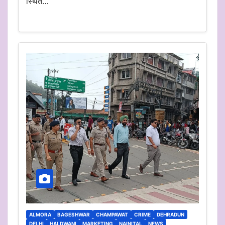
स्थित…
ALMORA
BAGESHWAR
CHAMPAWAT
CRIME
DEHRADUN
DELHI
HALDWANI
MARKETING
NAINITAL
NEWS