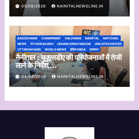
प्लास्टिक का एकत्रीकरण व किया जाएगा
05/08/2026
NAINITALNEWSLINE.IN
निस्तारण
BAGESHWAR
CHAMPAWAT
HALDWANI
NAINITAL
NATIONAL
NEWS
PITHORAGARH
UDHAM SINGH NAGAR
UNCATEGORIZED
UTTARAKHAND
WORLD NEWS
इंडिया INDIA
प्रशासन
नैनीताल : यूयूएसडीए की परियोजनाओं में तेजी
लाने के निर्देश,
जलापूर्ति और शहरी विकास कार्यों की प्रगति
04/08/2026
NAINITALNEWSLINE.IN
पर कुमाऊं आयुक्त सख्त