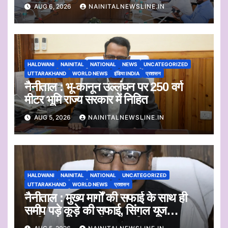
सुनी आपत्तियां
AUG 6, 2026
NAINITALNEWSLINE.IN
HALDWANI
NAINITAL
NATIONAL
NEWS
UNCATEGORIZED
UTTARAKHAND
WORLD NEWS
इंडिया INDIA
प्रशासन
नैनीताल : भू-कानून उल्लंघन पर 250 वर्ग
मीटर भूमि राज्य सरकार में निहित
AUG 5, 2026
NAINITALNEWSLINE.IN
HALDWANI
NAINITAL
NATIONAL
UNCATEGORIZED
UTTARAKHAND
WORLD NEWS
प्रशासन
नैनीताल : मुख्य मार्गों की सफाई के साथ ही
समीप पड़े कूड़े की सफाई, सिंगल यूज
प्लास्टिक का एकत्रीकरण व किया जाएगा