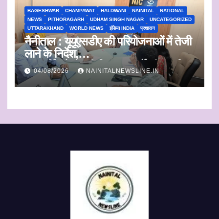
BAGESHWAR
CHAMPAWAT
HALDWANI
NAINITAL
NATIONAL
NEWS
PITHORAGARH
UDHAM SINGH NAGAR
UNCATEGORIZED
UTTARAKHAND
WORLD NEWS
इंडिया INDIA
प्रशासन
नैनीताल : यूयूएसडीए की परियोजनाओं में तेजी
लाने के निर्देश,
जलापूर्ति और शहरी विकास कार्यों की प्रगति
04/08/2026
NAINITALNEWSLINE.IN
पर कुमाऊं आयुक्त सख्त