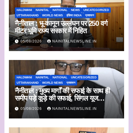
HALDWANI
NAINITAL
NATIONAL
NEWS
UNCATEGORIZED
UTTARAKHAND
WORLD NEWS
इंडिया INDIA
प्रशासन
नैनीताल : भू-कानून उल्लंघन पर 250 वर्ग
मीटर भूमि राज्य सरकार में निहित
05/08/2026
NAINITALNEWSLINE.IN
HALDWANI
NAINITAL
NATIONAL
UNCATEGORIZED
UTTARAKHAND
WORLD NEWS
प्रशासन
नैनीताल : मुख्य मार्गों की सफाई के साथ ही
समीप पड़े कूड़े की सफाई, सिंगल यूज
प्लास्टिक का एकत्रीकरण व किया जाएगा
05/08/2026
NAINITALNEWSLINE.IN
निस्तारण