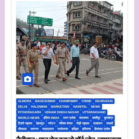
ALMORA
BAGESHWAR
CHAMPAWAT
CRIME
DEHRADUN
DELHI
HALDWANI
MARKETING
NAINITAL
NEWS
PITHORAGARH
UDHAM SINGH NAGAR
UTTARAKHAND
WORLD NEWS
इंडिया INDIA
उत्तर प्रदेश
कलकत्ता
काशीपुर
कुरुक्षेत्र
टिहरी गढ़वाल
देहरादून
पर्यटन
पश्चिम बंगाल
पौड़ी गढ़वाल
प्रशासन
भवाली
भीमताल
रामनगर
रुद्रप्रयाग
स्वरोजगार
हरिद्वार
हरियाणा
हिमांचल प्रदेश