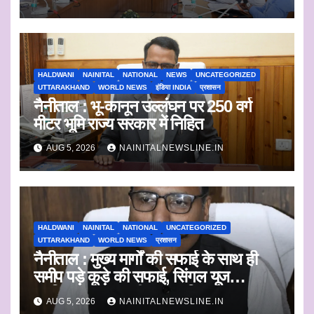
HALDWANI
NAINITAL
NATIONAL
NEWS
UNCATEGORIZED
UTTARAKHAND
WORLD NEWS
इंडिया INDIA
प्रशासन
नैनीताल : भू-कानून उल्लंघन पर 250 वर्ग
मीटर भूमि राज्य सरकार में निहित
AUG 5, 2026
NAINITALNEWSLINE.IN
HALDWANI
NAINITAL
NATIONAL
UNCATEGORIZED
UTTARAKHAND
WORLD NEWS
प्रशासन
नैनीताल : मुख्य मार्गों की सफाई के साथ ही
समीप पड़े कूड़े की सफाई, सिंगल यूज
प्लास्टिक का एकत्रीकरण व किया जाएगा
AUG 5, 2026
NAINITALNEWSLINE.IN
निस्तारण