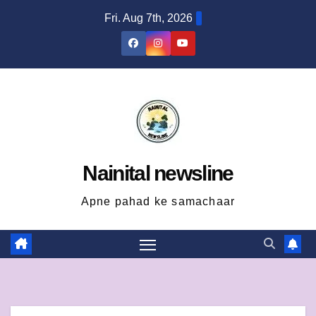
Skip
Fri. Aug 7th, 2026
to
content
Nainital newsline
Apne pahad ke samachaar