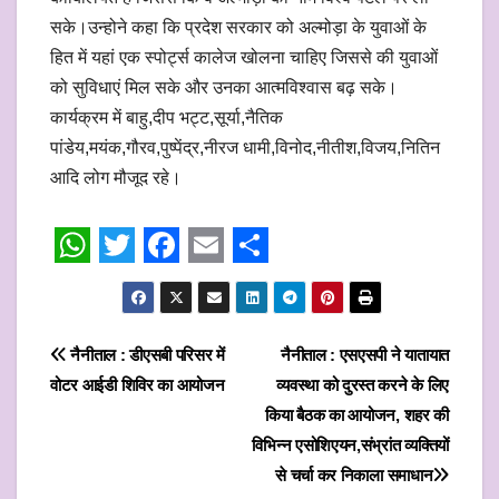
सके।उन्होने कहा कि प्रदेश सरकार को अल्मोड़ा के युवाओं के
हित में यहां एक स्पोर्ट्स कालेज खोलना चाहिए जिससे की युवाओं
को सुविधाएं मिल सके और उनका आत्मविश्वास बढ़ सके।
कार्यक्रम में बाहु,दीप भट्ट,सूर्या,नैतिक
पांडेय,मयंक,गौरव,पुष्पेंद्र,नीरज धामी,विनोद,नीतीश,विजय,नितिन
आदि लोग मौजूद रहे।
W
T
F
E
S
h
w
a
m
h
a
i
c
a
a
Post
नैनीताल : डीएसबी परिसर में
नैनीताल : एसएसपी ने यातायात
t
t
e
i
r
वोटर आईडी शिविर का आयोजन
व्यवस्था को दुरस्त करने के लिए
navigation
s
t
b
l
e
किया बैठक का आयोजन, शहर की
विभिन्न एसोशिएयन,संभ्रांत व्यक्तियों
A
e
o
से चर्चा कर निकाला समाधान
p
r
o