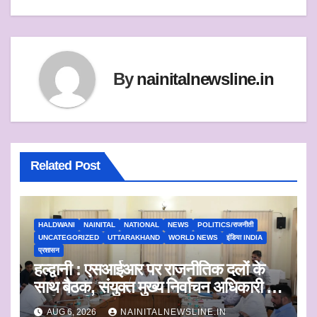
p
k
By
nainitalnewsline.in
Related Post
HALDWANI
NAINITAL
NATIONAL
NEWS
POLITICS/राजनीती
UNCATEGORIZED
UTTARAKHAND
WORLD NEWS
इंडिया INDIA
प्रशासन
हल्द्वानी : एसआईआर पर राजनीतिक दलों के
साथ बैठक, संयुक्त मुख्य निर्वाचन अधिकारी ने
सुनी आपत्तियां
AUG 6, 2026
NAINITALNEWSLINE.IN