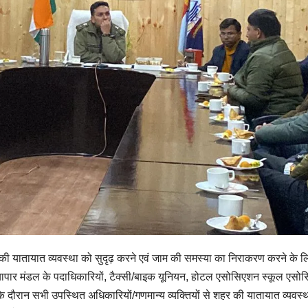
 की यातायात व्यवस्था को सुदृढ़ करने एवं जाम की समस्या का निराकरण करने के ल
व्यापार मंडल के पदाधिकारियों, टैक्सी/बाइक यूनियन, होटल एसोसिएशन स्कूल एसो
दौरान सभी उपस्थित अधिकारियों/गणमान्य व्यक्तियों से शहर की यातायात व्यवस्