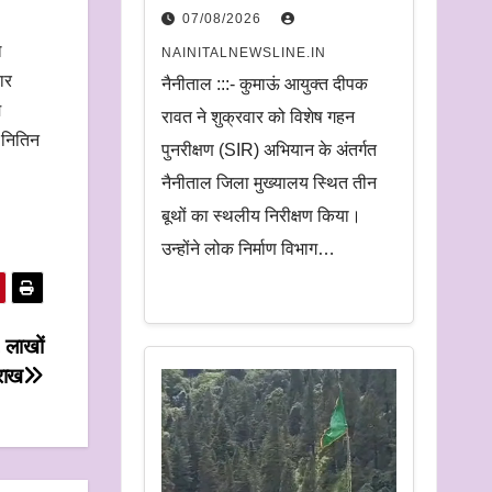
निरीक्षण.
07/08/2026
अधिकारियों को दिए समयबद्ध
ल
NAINITALNEWSLINE.IN
निस्तारण और पारदर्शिता के
ार
नैनीताल :::- कुमाऊं आयुक्त दीपक
म
निर्देश
रावत ने शुक्रवार को विशेष गहन
 नितिन
पुनरीक्षण (SIR) अभियान के अंतर्गत
नैनीताल जिला मुख्यालय स्थित तीन
बूथों का स्थलीय निरीक्षण किया।
उन्होंने लोक निर्माण विभाग…
 लाखों
राख