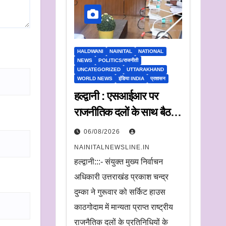
HALDWANI
NAINITAL
NATIONAL
NEWS
POLITICS/राजनीती
UNCATEGORIZED
UTTARAKHAND
WORLD NEWS
इंडिया INDIA
प्रशासन
हल्द्वानी : एसआईआर पर
राजनीतिक दलों के साथ बैठक,
संयुक्त मुख्य निर्वाचन अधिकारी
06/08/2026
ने सुनी आपत्तियां
NAINITALNEWSLINE.IN
हल्द्वानी:::- संयुक्त मुख्य निर्वाचन
अधिकारी उत्तराखंड प्रकाश चन्द्र
दुम्का ने गुरूवार को सर्किट हाउस
काठगोदाम में मान्यता प्राप्त राष्ट्रीय
राजनैतिक दलों के प्रतिनिधियों के