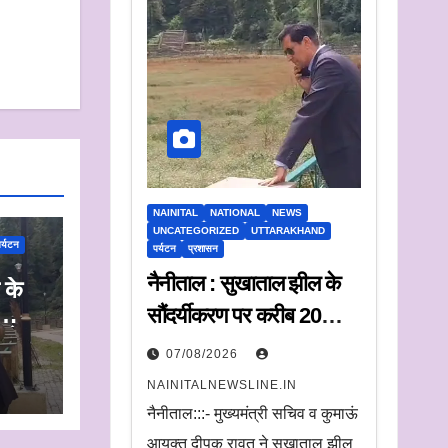
NAINITAL
NATIONAL
NEWS
UNCATEGORIZED
UTTARAKHAND
र्यटन
पर्यटन
प्रशासन
नैनीताल : सुखाताल झील के
 के
सौंदर्यीकरण पर करीब 20
न के
करोड़ रुपये खर्च, संचालन के
07/08/2026
लिए संस्था का चयन जल्द
NAINITALNEWSLINE.IN
नैनीताल:::- मुख्यमंत्री सचिव व कुमाऊं
आयुक्त दीपक रावत ने सूखाताल झील