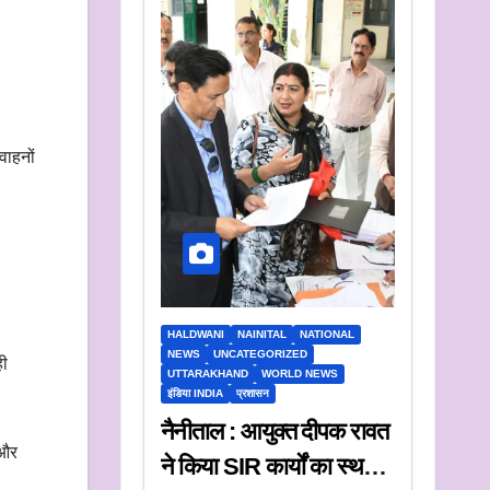
वाहनों
HALDWANI
NAINITAL
NATIONAL
NEWS
UNCATEGORIZED
ही
UTTARAKHAND
WORLD NEWS
इंडिया INDIA
प्रशासन
नैनीताल : आयुक्त दीपक रावत
 और
ने किया SIR कार्यों का स्थलीय