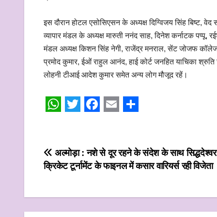
इस दौरान होटल एसोसिएसन के अध्यक्ष दिग्विजय सिंह बिष्ट, वेद
व्यापार मंडल के अध्यक्ष मारुती ननंद साह, दिनेश कर्नाटक पप्पू,
मंडल अध्यक्ष किशन सिंह नेगी, राजेंद्र मनराल, सेंट जोजफ कॉलेज स
प्रमोद कुमार, ईओं राहुल आनंद, हाई कोर्ट जनहित याचिका श्रुत
लोहनी टीआई आदेश कुमार समेत अन्य लोग मौजूद रहें।
W
T
F
E
S
h
w
a
m
h
a
i
c
a
a
Post
अल्मोड़ा : नशे से दूर रहने के संदेश के साथ सिद्धदेश्वर
t
t
e
i
r
क्रिकेट टूर्नामेंट के फाइनल में कसार वारियर्स रही विजेता
navigation
s
t
b
l
e
A
e
o
p
r
o