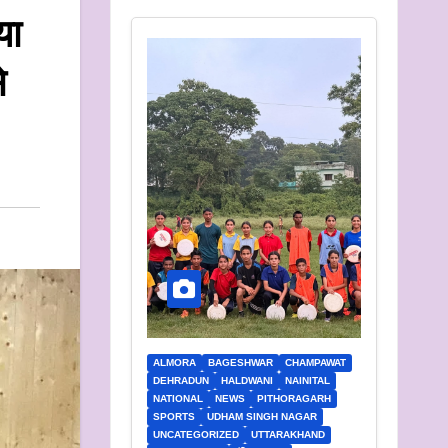
या
े
ALMORA
BAGESHWAR
CHAMPAWAT
DEHRADUN
HALDWANI
NAINITAL
NATIONAL
NEWS
PITHORAGARH
SPORTS
UDHAM SINGH NAGAR
UNCATEGORIZED
UTTARAKHAND