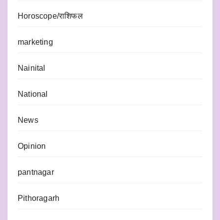
Horoscope/राशिफल
marketing
Nainital
National
News
Opinion
pantnagar
Pithoragarh