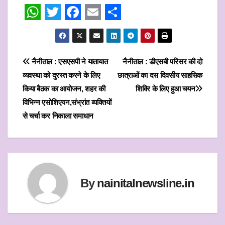
W
T
F
E
S
h
w
a
m
h
a
i
c
a
a
Post
नैनीताल : एसएसपी ने यातायात
नैनीताल : डीएसबी परिसर की दो
t
t
e
i
r
व्यवस्था को दुरस्त करने के लिए
छात्राओं का दस दिवसीय साहसिक
navigation
s
t
b
l
e
किया बैठक का आयोजन, शहर की
शिविर के लिए हुआ चयन
विभिन्न एसोशिएयन,संभ्रांत व्यक्तियों
A
e
o
से चर्चा कर निकाला समाधान
p
r
o
p
k
By
nainitalnewsline.in