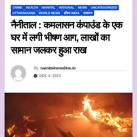
CRIME
HEALTH
NAINITAL
NATIONAL
NEWS
UNCATEGORIZED
UTTARAKHAND
WORLD NEWS
इंडिया INDIA
प्रशासन
नैनीताल : कमलासन कंपाउंड के एक
घर में लगी भीषण आग, लाखों का
सामान जलकर हुआ राख
By
nainitalnewsline.in
DEC 4, 2023