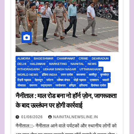
ALMORA
BAGESHWAR
CHAMPAWAT
CRIME
DEHRADUN
DELHI
HALDWANI
MARKETING
NAINITAL
NEWS
PITHORAGARH
UDHAM SINGH NAGAR
UTTARAKHAND
WORLD NEWS
इंडिया INDIA
उत्तर प्रदेश
कलकत्ता
काशीपुर
कुरुक्षेत्र
टिहरी गढ़वाल
देहरादून
पर्यटन
पश्चिम बंगाल
पौड़ी गढ़वाल
प्रशासन
भवाली
भीमताल
रामनगर
रुद्रप्रयाग
स्वरोजगार
हरिद्वार
हरियाणा
हिमांचल प्रदेश
नैनीताल : माल रोड बना नो हॉर्न ज़ोन, जागरूकता
के बाद उल्लंघन पर होगी कार्रवाई
01/08/2026
NAINITALNEWSLINE.IN
नैनीताल:::- नैनीताल आने वाले पर्यटकों और स्थानीय लोगों को