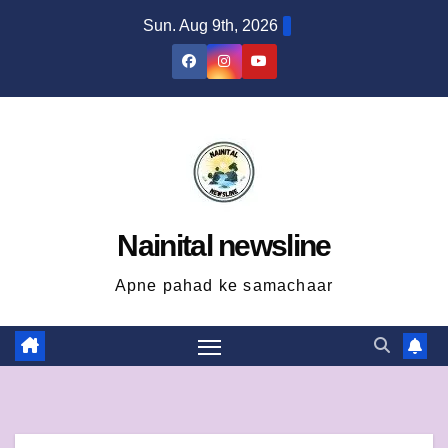
Skip
Sun. Aug 9th, 2026
to
content
Nainital newsline
Apne pahad ke samachaar