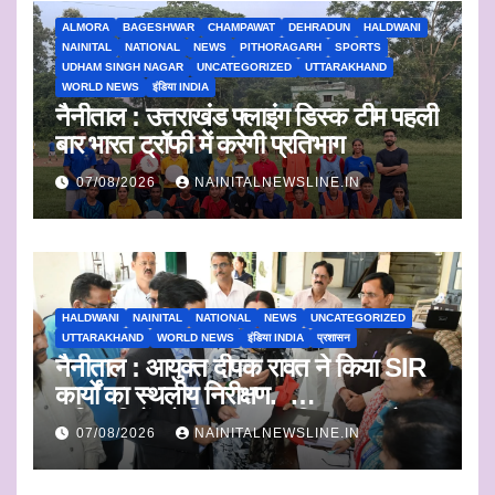
ALMORA
BAGESHWAR
CHAMPAWAT
DEHRADUN
HALDWANI
NAINITAL
NATIONAL
NEWS
PITHORAGARH
SPORTS
UDHAM SINGH NAGAR
UNCATEGORIZED
UTTARAKHAND
WORLD NEWS
इंडिया INDIA
नैनीताल : उत्तराखंड फ्लाइंग डिस्क टीम पहली
बार भारत ट्रॉफी में करेगी प्रतिभाग
07/08/2026
NAINITALNEWSLINE.IN
HALDWANI
NAINITAL
NATIONAL
NEWS
UNCATEGORIZED
UTTARAKHAND
WORLD NEWS
इंडिया INDIA
प्रशासन
नैनीताल : आयुक्त दीपक रावत ने किया SIR
कार्यों का स्थलीय निरीक्षण.
अधिकारियों को दिए समयबद्ध निस्तारण और
07/08/2026
NAINITALNEWSLINE.IN
पारदर्शिता के निर्देश