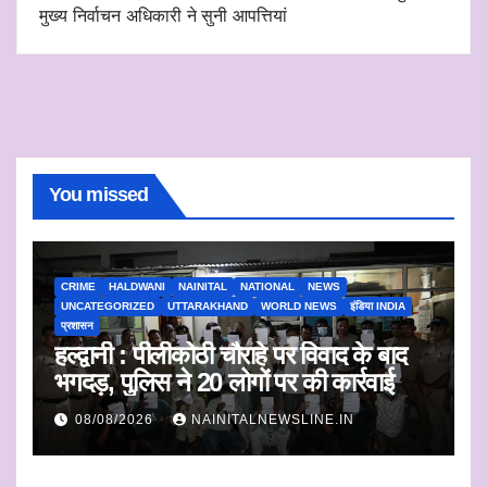
मुख्य निर्वाचन अधिकारी ने सुनी आपत्तियां
You missed
CRIME
HALDWANI
NAINITAL
NATIONAL
NEWS
UNCATEGORIZED
UTTARAKHAND
WORLD NEWS
इंडिया INDIA
प्रशासन
हल्द्वानी : पीलीकोठी चौराहे पर विवाद के बाद
भगदड़, पुलिस ने 20 लोगों पर की कार्रवाई
08/08/2026
NAINITALNEWSLINE.IN