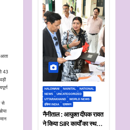
त आता
तो 43
घड़ी
पूर्ण
HALDWANI
NAINITAL
NATIONAL
NEWS
UNCATEGORIZED
UTTARAKHAND
WORLD NEWS
 से
इंडिया INDIA
प्रशासन
खोया
नैनीताल : आयुक्त दीपक रावत
समान
ने किया SIR कार्यों का स्थलीय