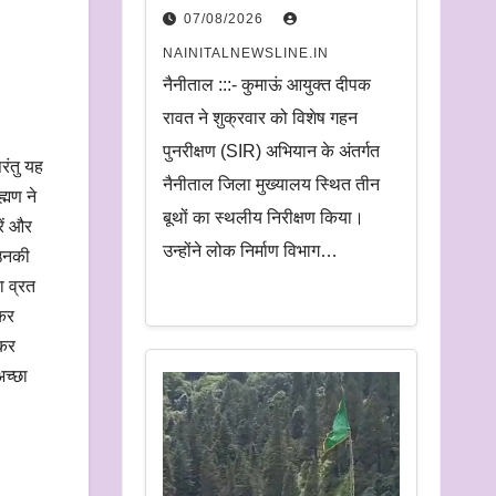
निरीक्षण.
07/08/2026
अधिकारियों को दिए समयबद्ध
NAINITALNEWSLINE.IN
निस्तारण और पारदर्शिता के
नैनीताल :::- कुमाऊं आयुक्त दीपक
निर्देश
रावत ने शुक्रवार को विशेष गहन
पुनरीक्षण (SIR) अभियान के अंतर्गत
रंतु यह
नैनीताल जिला मुख्यालय स्थित तीन
्मण ने
बूथों का स्थलीय निरीक्षण किया।
रें और
उन्होंने लोक निर्माण विभाग…
 उनकी
ा व्रत
 कर
़कर
अच्छा