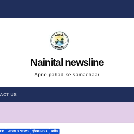
Nainital newsline
Apne pahad ke samachaar
ACT US
ZED
WORLD NEWS
इंडिया INDIA
धार्मिक