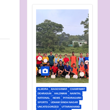
ALMORA
BAGESHWAR
CHAMPAWAT
DEHRADUN
HALDWANI
NAINITAL
NATIONAL
NEWS
PITHORAGARH
SPORTS
UDHAM SINGH NAGAR
UNCATEGORIZED
UTTARAKHAND