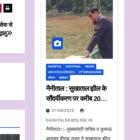
ेवा से
्धालु
NAINITAL
NATIONAL
NEWS
UNCATEGORIZED
UTTARAKHAND
पर्यटन
प्रशासन
नैनीताल : सुखाताल झील के
सौंदर्यीकरण पर करीब 20
करोड़ रुपये खर्च, संचालन के
07/08/2026
लिए संस्था का चयन जल्द
NAINITALNEWSLINE.IN
नैनीताल:::- मुख्यमंत्री सचिव व कुमाऊं
आयुक्त दीपक रावत ने सूखाताल झील