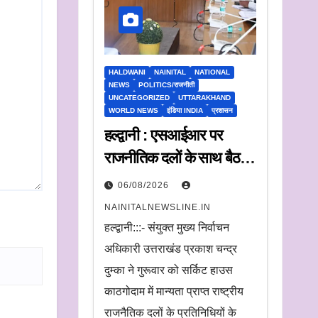
HALDWANI
NAINITAL
NATIONAL
NEWS
POLITICS/राजनीती
UNCATEGORIZED
UTTARAKHAND
WORLD NEWS
इंडिया INDIA
प्रशासन
हल्द्वानी : एसआईआर पर
राजनीतिक दलों के साथ बैठक,
संयुक्त मुख्य निर्वाचन अधिकारी
06/08/2026
ने सुनी आपत्तियां
NAINITALNEWSLINE.IN
हल्द्वानी:::- संयुक्त मुख्य निर्वाचन
अधिकारी उत्तराखंड प्रकाश चन्द्र
दुम्का ने गुरूवार को सर्किट हाउस
काठगोदाम में मान्यता प्राप्त राष्ट्रीय
राजनैतिक दलों के प्रतिनिधियों के