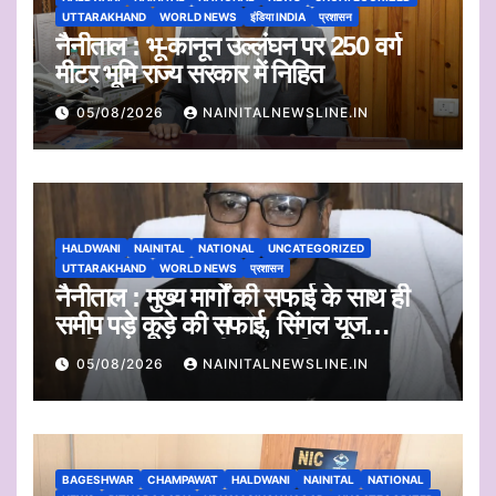
UTTARAKHAND
WORLD NEWS
इंडिया INDIA
प्रशासन
नैनीताल : भू-कानून उल्लंघन पर 250 वर्ग
मीटर भूमि राज्य सरकार में निहित
05/08/2026
NAINITALNEWSLINE.IN
HALDWANI
NAINITAL
NATIONAL
UNCATEGORIZED
UTTARAKHAND
WORLD NEWS
प्रशासन
नैनीताल : मुख्य मार्गों की सफाई के साथ ही
समीप पड़े कूड़े की सफाई, सिंगल यूज
प्लास्टिक का एकत्रीकरण व किया जाएगा
05/08/2026
NAINITALNEWSLINE.IN
निस्तारण
BAGESHWAR
CHAMPAWAT
HALDWANI
NAINITAL
NATIONAL