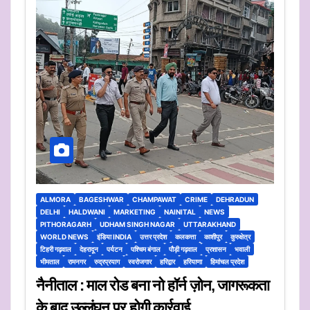
ALMORA
BAGESHWAR
CHAMPAWAT
CRIME
DEHRADUN
DELHI
HALDWANI
MARKETING
NAINITAL
NEWS
PITHORAGARH
UDHAM SINGH NAGAR
UTTARAKHAND
WORLD NEWS
इंडिया INDIA
उत्तर प्रदेश
कलकत्ता
काशीपुर
कुरुक्षेत्र
टिहरी गढ़वाल
देहरादून
पर्यटन
पश्चिम बंगाल
पौड़ी गढ़वाल
प्रशासन
भवाली
भीमताल
रामनगर
रुद्रप्रयाग
स्वरोजगार
हरिद्वार
हरियाणा
हिमांचल प्रदेश
नैनीताल : माल रोड बना नो हॉर्न ज़ोन, जागरूकता
के बाद उल्लंघन पर होगी कार्रवाई