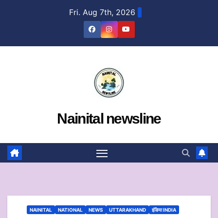
Skip
Fri. Aug 7th, 2026
to
content
Nainital newsline
NAINITAL
NATIONAL
NEWS
UTTARAKHAND
इंडिया INDIA