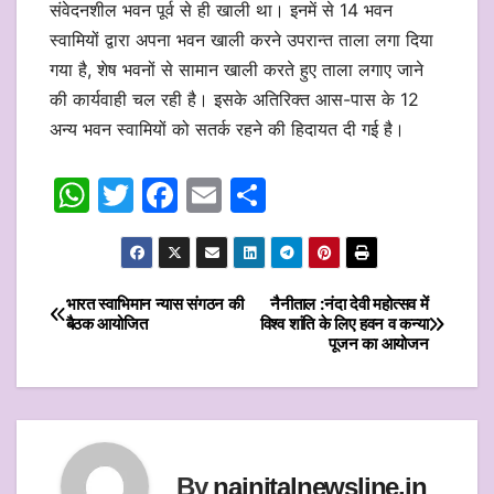
संवेदनशील भवन पूर्व से ही खाली था। इनमें से 14 भवन
स्वामियों द्वारा अपना भवन खाली करने उपरान्त ताला लगा दिया
गया है, शेष भवनों से सामान खाली करते हुए ताला लगाए जाने
की कार्यवाही चल रही है। इसके अतिरिक्त आस-पास के 12
अन्य भवन स्वामियों को सतर्क रहने की हिदायत दी गई है।
W
T
F
E
S
h
w
a
m
h
at
itt
c
ai
ar
s
er
e
l
e
भारत स्वाभिमान न्यास संगठन की
नैनीताल :नंदा देवी महोत्सव में
Post
बैठक आयोजित
विश्व शांति के लिए हवन व कन्या
A
b
पूजन का आयोजन
navigation
p
o
p
o
k
By
nainitalnewsline.in