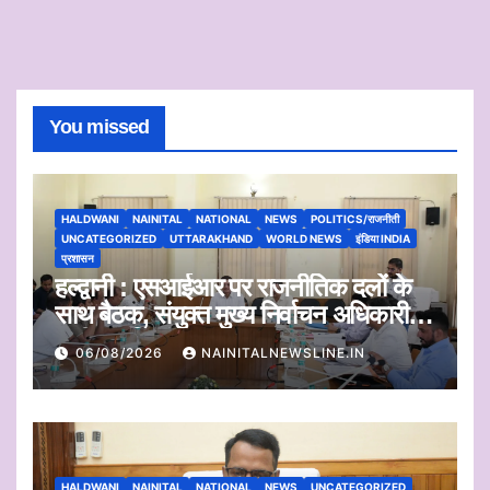
You missed
HALDWANI
NAINITAL
NATIONAL
NEWS
POLITICS/राजनीती
UNCATEGORIZED
UTTARAKHAND
WORLD NEWS
इंडिया INDIA
प्रशासन
हल्द्वानी : एसआईआर पर राजनीतिक दलों के
साथ बैठक, संयुक्त मुख्य निर्वाचन अधिकारी ने
सुनी आपत्तियां
06/08/2026
NAINITALNEWSLINE.IN
HALDWANI
NAINITAL
NATIONAL
NEWS
UNCATEGORIZED