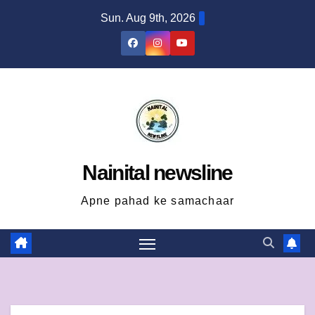
Skip
Sun. Aug 9th, 2026
to
content
Nainital newsline
Apne pahad ke samachaar