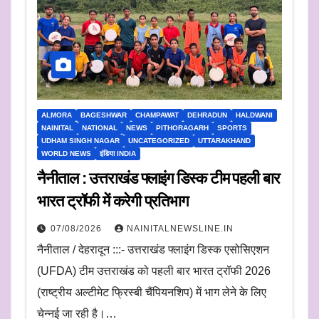
ALMORA
BAGESHWAR
CHAMPAWAT
DEHRADUN
HALDWANI
NAINITAL
NATIONAL
NEWS
PITHORAGARH
SPORTS
UDHAM SINGH NAGAR
UNCATEGORIZED
UTTARAKHAND
WORLD NEWS
इंडिया INDIA
नैनीताल : उत्तराखंड फ्लाइंग डिस्क टीम पहली बार
भारत ट्रॉफी में करेगी प्रतिभाग
07/08/2026
NAINITALNEWSLINE.IN
नैनीताल / देहरादून :::- उत्तराखंड फ्लाइंग डिस्क एसोसिएशन
(UFDA) टीम उत्तराखंड को पहली बार भारत ट्रॉफी 2026
(राष्ट्रीय अल्टीमेट फ्रिस्बी चैंपियनशिप) में भाग लेने के लिए
चेन्नई जा रही है।…