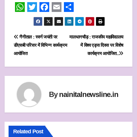
W
T
F
E
S
h
w
a
m
h
a
i
c
a
a
Post
नैनीताल : स्वर्ण जयंती पर
मालधानचौड़ : राजकीय महाविद्यालय
t
t
e
i
r
डीएसबी परिसर में विभिन्न कार्यक्रम
में विश्व एड्स दिवस पर विशेष
navigation
s
t
b
l
e
आयोजित
कार्यक्रम आयोजित..
A
e
o
p
r
o
p
k
By
nainitalnewsline.in
Related Post