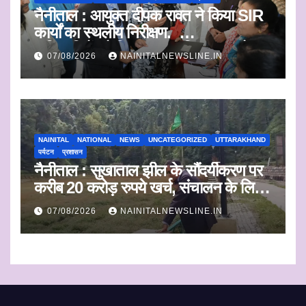
नैनीताल : आयुक्त दीपक रावत ने किया SIR
कार्यों का स्थलीय निरीक्षण.
अधिकारियों को दिए समयबद्ध निस्तारण और
07/08/2026
NAINITALNEWSLINE.IN
पारदर्शिता के निर्देश
NAINITAL
NATIONAL
NEWS
UNCATEGORIZED
UTTARAKHAND
पर्यटन
प्रशासन
नैनीताल : सुखाताल झील के सौंदर्यीकरण पर
करीब 20 करोड़ रुपये खर्च, संचालन के लिए
संस्था का चयन जल्द
07/08/2026
NAINITALNEWSLINE.IN