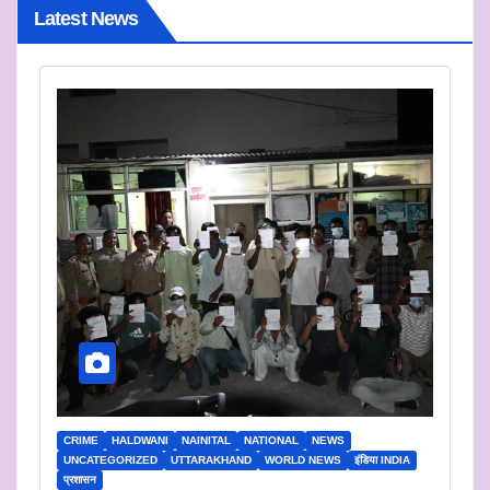
Latest News
CRIME
HALDWANI
NAINITAL
NATIONAL
NEWS
UNCATEGORIZED
UTTARAKHAND
WORLD NEWS
इंडिया INDIA
प्रशासन