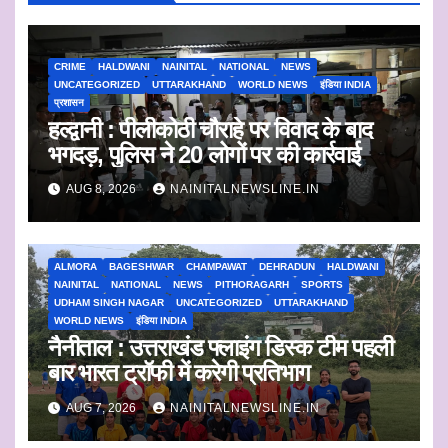
CRIME
HALDWANI
NAINITAL
NATIONAL
NEWS
UNCATEGORIZED
UTTARAKHAND
WORLD NEWS
इंडिया INDIA
प्रशासन
हल्द्वानी : पीलीकोठी चौराहे पर विवाद के बाद
भगदड़, पुलिस ने 20 लोगों पर की कार्रवाई
AUG 8, 2026
NAINITALNEWSLINE.IN
ALMORA
BAGESHWAR
CHAMPAWAT
DEHRADUN
HALDWANI
NAINITAL
NATIONAL
NEWS
PITHORAGARH
SPORTS
UDHAM SINGH NAGAR
UNCATEGORIZED
UTTARAKHAND
WORLD NEWS
इंडिया INDIA
नैनीताल : उत्तराखंड फ्लाइंग डिस्क टीम पहली
बार भारत ट्रॉफी में करेगी प्रतिभाग
AUG 7, 2026
NAINITALNEWSLINE.IN