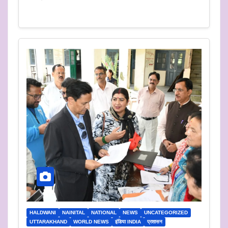
HALDWANI
NAINITAL
NATIONAL
NEWS
UNCATEGORIZED
UTTARAKHAND
WORLD NEWS
इंडिया INDIA
प्रशासन