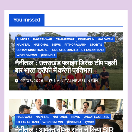
You missed
ALMORA
BAGESHWAR
CHAMPAWAT
DEHRADUN
HALDWANI
NAINITAL
NATIONAL
NEWS
PITHORAGARH
SPORTS
UDHAM SINGH NAGAR
UNCATEGORIZED
UTTARAKHAND
WORLD NEWS
इंडिया INDIA
नैनीताल : उत्तराखंड फ्लाइंग डिस्क टीम पहली
बार भारत ट्रॉफी में करेगी प्रतिभाग
07/08/2026
NAINITALNEWSLINE.IN
HALDWANI
NAINITAL
NATIONAL
NEWS
UNCATEGORIZED
UTTARAKHAND
WORLD NEWS
इंडिया INDIA
प्रशासन
नैनीताल : आयुक्त दीपक रावत ने किया SIR