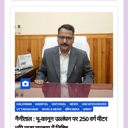
HALDWANI
NAINITAL
NATIONAL
NEWS
UNCATEGORIZED
UTTARAKHAND
WORLD NEWS
इंडिया INDIA
प्रशासन
नैनीताल : भू-कानून उल्लंघन पर 250 वर्ग मीटर