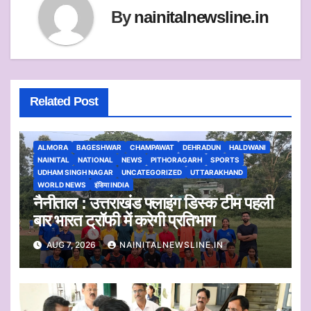
By
nainitalnewsline.in
Related Post
ALMORA
BAGESHWAR
CHAMPAWAT
DEHRADUN
HALDWANI
NAINITAL
NATIONAL
NEWS
PITHORAGARH
SPORTS
UDHAM SINGH NAGAR
UNCATEGORIZED
UTTARAKHAND
WORLD NEWS
इंडिया INDIA
नैनीताल : उत्तराखंड फ्लाइंग डिस्क टीम पहली
बार भारत ट्रॉफी में करेगी प्रतिभाग
AUG 7, 2026
NAINITALNEWSLINE.IN