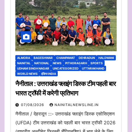
ALMORA
BAGESHWAR
CHAMPAWAT
DEHRADUN
HALDWANI
NAINITAL
NATIONAL
NEWS
PITHORAGARH
SPORTS
UDHAM SINGH NAGAR
UNCATEGORIZED
UTTARAKHAND
WORLD NEWS
इंडिया INDIA
नैनीताल : उत्तराखंड फ्लाइंग डिस्क टीम पहली बार
भारत ट्रॉफी में करेगी प्रतिभाग
07/08/2026
NAINITALNEWSLINE.IN
नैनीताल / देहरादून :::- उत्तराखंड फ्लाइंग डिस्क एसोसिएशन
(UFDA) टीम उत्तराखंड को पहली बार भारत ट्रॉफी 2026
(राष्ट्रीय अल्टीमेट फ्रिस्बी चैंपियनशिप) में भाग लेने के लिए