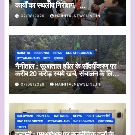
कार्यों का स्थलीय निरीक्षण.
अधिकारियों को दिए समयबद्ध निस्तारण और
07/08/2026
NAINITALNEWSLINE.IN
पारदर्शिता के निर्देश
NAINITAL
NATIONAL
NEWS
UNCATEGORIZED
UTTARAKHAND
पर्यटन
प्रशासन
नैनीताल : सुखाताल झील के सौंदर्यीकरण पर
करीब 20 करोड़ रुपये खर्च, संचालन के लिए
संस्था का चयन जल्द
07/08/2026
NAINITALNEWSLINE.IN
HALDWANI
NAINITAL
NATIONAL
NEWS
POLITICS/राजनीती
UNCATEGORIZED
UTTARAKHAND
WORLD NEWS
इंडिया INDIA
प्रशासन
हल्द्वानी : एसआईआर पर राजनीतिक दलों के