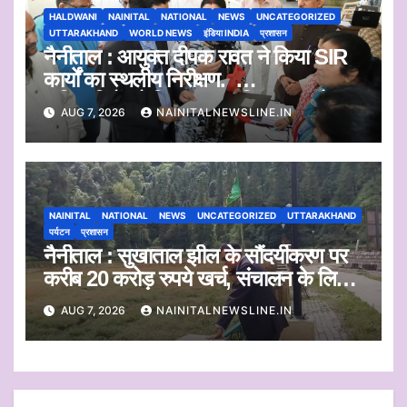
HALDWANI
NAINITAL
NATIONAL
NEWS
UNCATEGORIZED
UTTARAKHAND
WORLD NEWS
इंडिया INDIA
प्रशासन
नैनीताल : आयुक्त दीपक रावत ने किया SIR
कार्यों का स्थलीय निरीक्षण.
अधिकारियों को दिए समयबद्ध निस्तारण और
AUG 7, 2026
NAINITALNEWSLINE.IN
पारदर्शिता के निर्देश
NAINITAL
NATIONAL
NEWS
UNCATEGORIZED
UTTARAKHAND
पर्यटन
प्रशासन
नैनीताल : सुखाताल झील के सौंदर्यीकरण पर
करीब 20 करोड़ रुपये खर्च, संचालन के लिए
संस्था का चयन जल्द
AUG 7, 2026
NAINITALNEWSLINE.IN