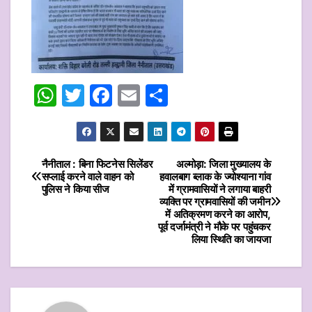
W
T
F
E
S
h
w
a
m
h
at
itt
c
ai
ar
s
er
e
l
e
नैनीताल : बिना फिटनेस सिलेंडर
अल्मोड़ा: जिला मुख्यालय के
Post
सप्लाई करने वाले वाहन को
हवालबाग ब्लाक के ज्योश्याना गांव
A
b
पुलिस ने किया सीज
में ग्रामवासियों ने लगाया बाहरी
navigation
p
o
व्यक्ति पर ग्रामवासियों की जमीन
में अतिक्रमण करने का आरोप,
p
o
पूर्व दर्जामंत्री ने मौके पर पहुंचकर
लिया स्थिति का जायजा
k