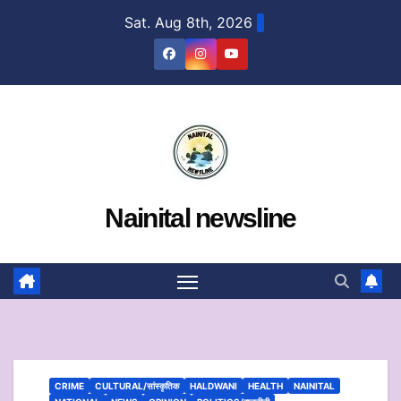
Skip
Sat. Aug 8th, 2026
to
content
Nainital newsline
CRIME
CULTURAL/सांस्कृतिक
HALDWANI
HEALTH
NAINITAL