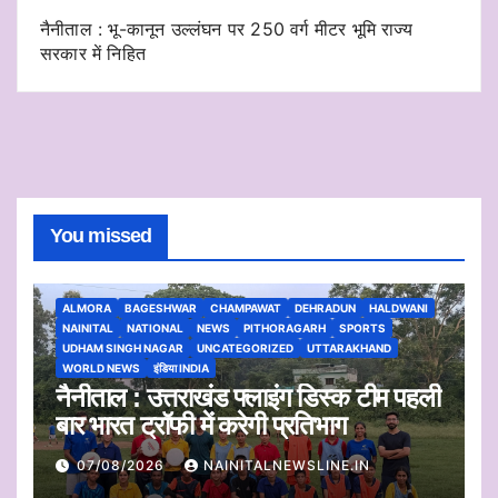
नैनीताल : भू-कानून उल्लंघन पर 250 वर्ग मीटर भूमि राज्य
सरकार में निहित
You missed
ALMORA
BAGESHWAR
CHAMPAWAT
DEHRADUN
HALDWANI
NAINITAL
NATIONAL
NEWS
PITHORAGARH
SPORTS
UDHAM SINGH NAGAR
UNCATEGORIZED
UTTARAKHAND
WORLD NEWS
इंडिया INDIA
नैनीताल : उत्तराखंड फ्लाइंग डिस्क टीम पहली
बार भारत ट्रॉफी में करेगी प्रतिभाग
07/08/2026
NAINITALNEWSLINE.IN