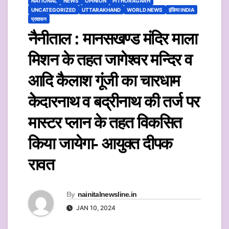
NATIONAL
NEWS
OPINION
PITHORAGARH
UNCATEGORIZED
UTTARAKHAND
WORLD NEWS
इंडिया INDIA
प्रशासन
नैनीताल : मानसखण्ड मंदिर माला
मिशन के तहत जागेश्वर मन्दिर व
आदि कैलाश गूंजी का चारधाम
केेदारनाथ व बद्रीनाथ की तर्ज पर
मास्टर प्लान के तहत विकसित
किया जायेगा- आयुक्त दीपक
रावत
By
nainitalnewsline.in
JAN 10, 2024