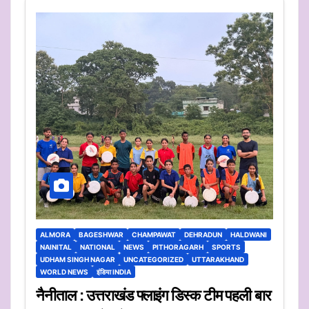
ALMORA
BAGESHWAR
CHAMPAWAT
DEHRADUN
HALDWANI
NAINITAL
NATIONAL
NEWS
PITHORAGARH
SPORTS
UDHAM SINGH NAGAR
UNCATEGORIZED
UTTARAKHAND
WORLD NEWS
इंडिया INDIA
नैनीताल : उत्तराखंड फ्लाइंग डिस्क टीम पहली बार