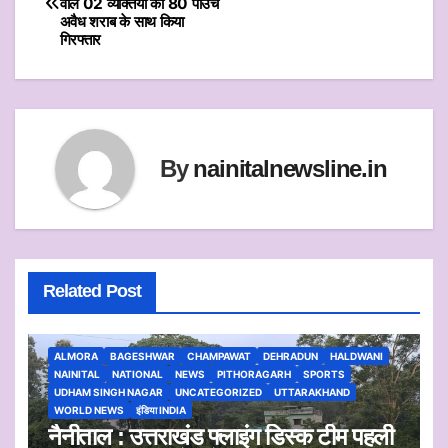
वाले 02 व्यक्तियों को 80 पाउच
navigation
p
o
अवैध शराब के साथ किया
गिरफ्तार
p
o
k
By
nainitalnewsline.in
Related Post
ALMORA
BAGESHWAR
CHAMPAWAT
DEHRADUN
HALDWANI
NAINITAL
NATIONAL
NEWS
PITHORAGARH
SPORTS
UDHAM SINGH NAGAR
UNCATEGORIZED
UTTARAKHAND
WORLD NEWS
इंडिया INDIA
नैनीताल : उत्तराखंड फ्लाइंग डिस्क टीम पहली