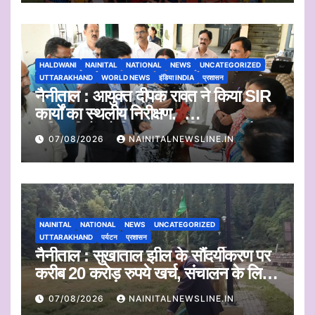
HALDWANI
NAINITAL
NATIONAL
NEWS
UNCATEGORIZED
UTTARAKHAND
WORLD NEWS
इंडिया INDIA
प्रशासन
नैनीताल : आयुक्त दीपक रावत ने किया SIR
कार्यों का स्थलीय निरीक्षण.
अधिकारियों को दिए समयबद्ध निस्तारण और
07/08/2026
NAINITALNEWSLINE.IN
पारदर्शिता के निर्देश
NAINITAL
NATIONAL
NEWS
UNCATEGORIZED
UTTARAKHAND
पर्यटन
प्रशासन
नैनीताल : सुखाताल झील के सौंदर्यीकरण पर
करीब 20 करोड़ रुपये खर्च, संचालन के लिए
संस्था का चयन जल्द
07/08/2026
NAINITALNEWSLINE.IN