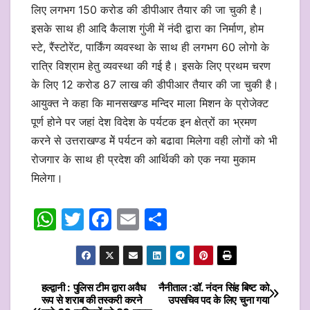
लिए लगभग 150 करोड की डीपीआर तैयार की जा चुकी है।
इसके साथ ही आदि कैलाश गुंजी में नंदी द्वारा का निर्माण, होम
स्टे, रैंस्टोरेंट, पार्किंग व्यवस्था के साथ ही लगभग 60 लोगो के
रात्रि विश्राम हेतु व्यवस्था की गई है। इसके लिए प्रथम चरण
के लिए 12 करोड 87 लाख की डीपीआर तैयार की जा चुकी है।
आयुक्त ने कहा कि मानसखण्ड मन्दिर माला मिशन के प्रोजेक्ट
पूर्ण होने पर जहां देश विदेश के पर्यटक इन क्षेत्रों का भ्रमण
करने से उत्तराखण्ड मेें पर्यटन को बढावा मिलेगा वही लोगों को भी
रोजगार के साथ ही प्रदेश की आर्थिकी को एक नया मुकाम
मिलेगा।
W
T
F
E
S
h
w
a
m
h
at
itt
c
ai
ar
s
er
e
l
e
हल्द्वानी : पुलिस टीम द्वारा अवैध
नैनीताल :डॉ. नंदन सिंह बिष्ट को
Post
रूप से शराब की तस्करी करने
उपसचिव पद के लिए चुना गया
A
b