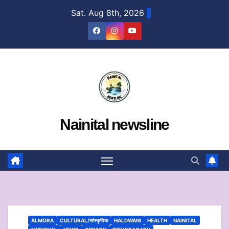
Skip
Sat. Aug 8th, 2026
to
content
Nainital newsline
ALMORA
CULTURAL/सांस्कृतिक
HALDWANI
HEALTH
NAINITAL