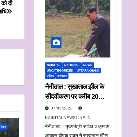
ं को दी
ाधि
NAINITAL
NATIONAL
NEWS
UNCATEGORIZED
UTTARAKHAND
पर्यटन
प्रशासन
नैनीताल : सुखाताल झील के
सौंदर्यीकरण पर करीब 20
करोड़ रुपये खर्च, संचालन के
07/08/2026
लिए संस्था का चयन जल्द
NAINITALNEWSLINE.IN
नैनीताल:::- मुख्यमंत्री सचिव व कुमाऊं
र्यटन
आयुक्त दीपक रावत ने सूखाताल झील