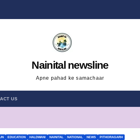
Nainital newsline
Apne pahad ke samachaar
ACT US
UN
EDUCATION
HALDWANI
NAINITAL
NATIONAL
NEWS
PITHORAGARH