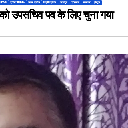
NEWS
इंडिया INDIA
उत्तर प्रदेश
टिहरी गढ़वाल
देहरादून
प्रशासन
रामनगर
हरिद्वार
ट को उपसचिव पद के लिए चुना गया