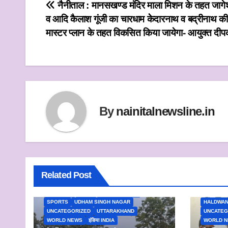
a
i
c
a
a
Post
नैनीताल : मानसखण्ड मंदिर माला मिशन के तहत जागेश्
t
t
e
i
r
व आदि कैलाश गूंजी का चारधाम केेदारनाथ व बद्रीनाथ की
navigation
s
t
b
l
e
मास्टर प्लान के तहत विकसित किया जायेगा- आयुक्त दी
A
e
o
p
r
o
p
k
By
nainitalnewsline.in
Related Post
ALMORA
BAGESHWAR
CHAMPAWAT
DEHRADUN
HALDWANI
NAINITAL
NATIONAL
NEWS
PITHORAGARH
SPORTS
UDHAM SINGH NAGAR
HALDWAN
UNCATEGORIZED
UTTARAKHAND
UNCATEG
WORLD NEWS
इंडिया INDIA
WORLD 