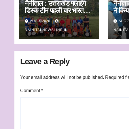
नैनीताल : उत्तराखंड फ्लाइंग
नैनीता
डिस्क टीम पहली बार भारत
ने किय
ट्रॉफी में करेगी प्रतिभाग
निरीक्
AUG 7, 2026
AUG 7
अधिकार
NAINITALNEWSLINE.IN
NAINIT
निस्ता
निर्देश
Leave a Reply
Your email address will not be published.
Required fi
Comment
*