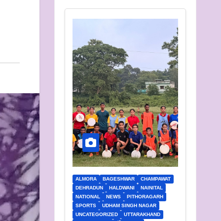
ALMORA
BAGESHWAR
CHAMPAWAT
DEHRADUN
HALDWANI
NAINITAL
NATIONAL
NEWS
PITHORAGARH
SPORTS
UDHAM SINGH NAGAR
UNCATEGORIZED
UTTARAKHAND