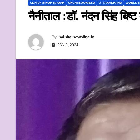
k
UDHAM SINGH NAGAR
UNCATEGORIZED
UTTARAKHAND
WORLD 
नैनीताल :डॉ. नंदन सिंह बिष्
By
nainitalnewsline.in
JAN 9, 2024