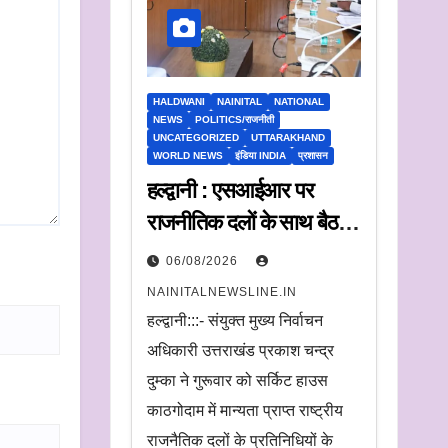
HALDWANI
NAINITAL
NATIONAL
NEWS
POLITICS/राजनीती
UNCATEGORIZED
UTTARAKHAND
WORLD NEWS
इंडिया INDIA
प्रशासन
हल्द्वानी : एसआईआर पर
राजनीतिक दलों के साथ बैठक,
संयुक्त मुख्य निर्वाचन अधिकारी
06/08/2026
ने सुनी आपत्तियां
NAINITALNEWSLINE.IN
हल्द्वानी:::- संयुक्त मुख्य निर्वाचन
अधिकारी उत्तराखंड प्रकाश चन्द्र
दुम्का ने गुरूवार को सर्किट हाउस
काठगोदाम में मान्यता प्राप्त राष्ट्रीय
राजनैतिक दलों के प्रतिनिधियों के