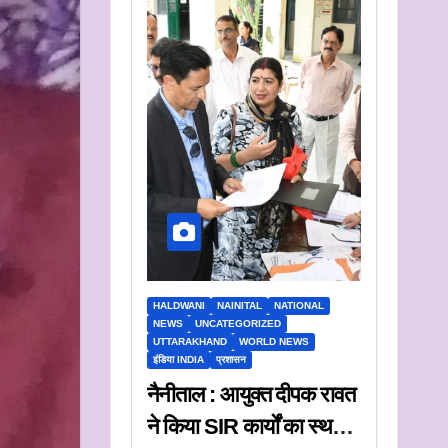
HALDWANI
NAINITAL
NATIONAL
NEWS
UNCATEGORIZED
UTTARAKHAND
WORLD NEWS
इंडिया INDIA
प्रशासन
नैनीताल : आयुक्त दीपक रावत
ने किया SIR कार्यों का स्थलीय