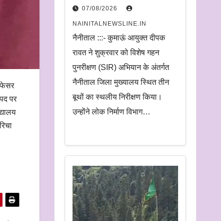
निरीक्षण.
07/08/2026
अधिकारियों को दिए समयबद्ध
NAINITALNEWSLINE.IN
निस्तारण और पारदर्शिता के
नैनीताल :::- कुमाऊं आयुक्त दीपक
निर्देश
रावत ने शुक्रवार को विशेष गहन
पुनरीक्षण (SIR) अभियान के अंतर्गत
नैनीताल जिला मुख्यालय स्थित तीन
रोफेसर
बूथों का स्थलीय निरीक्षण किया।
 पद पर
उन्होंने लोक निर्माण विभाग…
द्यालय
.रिचा