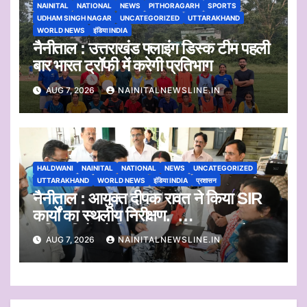
NAINITAL
NATIONAL
NEWS
PITHORAGARH
SPORTS
UDHAM SINGH NAGAR
UNCATEGORIZED
UTTARAKHAND
WORLD NEWS
इंडिया INDIA
नैनीताल : उत्तराखंड फ्लाइंग डिस्क टीम पहली
बार भारत ट्रॉफी में करेगी प्रतिभाग
AUG 7, 2026
NAINITALNEWSLINE.IN
HALDWANI
NAINITAL
NATIONAL
NEWS
UNCATEGORIZED
UTTARAKHAND
WORLD NEWS
इंडिया INDIA
प्रशासन
नैनीताल : आयुक्त दीपक रावत ने किया SIR
कार्यों का स्थलीय निरीक्षण.
अधिकारियों को दिए समयबद्ध निस्तारण और
AUG 7, 2026
NAINITALNEWSLINE.IN
पारदर्शिता के निर्देश