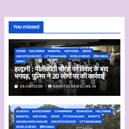
You missed
CRIME
HALDWANI
NAINITAL
NATIONAL
NEWS
UNCATEGORIZED
UTTARAKHAND
WORLD NEWS
इंडिया INDIA
प्रशासन
हल्द्वानी : पीलीकोठी चौराहे पर विवाद के बाद
भगदड़, पुलिस ने 20 लोगों पर की कार्रवाई
08/08/2026
NAINITALNEWSLINE.IN
ALMORA
BAGESHWAR
CHAMPAWAT
DEHRADUN
HALDWANI
NAINITAL
NATIONAL
NEWS
PITHORAGARH
SPORTS
UDHAM SINGH NAGAR
UNCATEGORIZED
UTTARAKHAND
WORLD NEWS
इंडिया INDIA