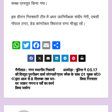
समक्ष प्रस्तुत किया गया।
इस दौरान गिरफ्तारी टीम में अपर उपनिरीक्षक संदीप नेगी, एचसी
गोपाल टम्टा, हेड कांस्टेबल शिवराज राणा मौजूद रहें।
W
T
F
E
S
h
w
a
m
h
at
itt
c
ai
ar
s
er
e
l
e
नैनीताल : नगर स्थानीय निकायों
अल्मोड़ा : पुलिस ने 05.17
Post
की विस्तृत पुनरीक्षण कार्य संगणकों
ग्राम स्मैक के साथ 01 युवक को
A
b
द्वारा आज से 8 दिसम्बर तक घर-
किया गिरफ्तार
navigation
p
o
घर जाकर गणना व सर्वे का कार्य
किया जायेगा
p
o
k