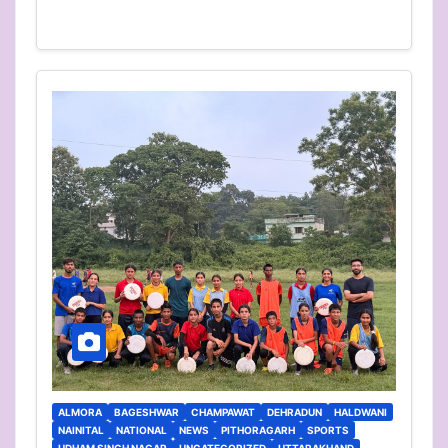
ALMORA
BAGESHWAR
CHAMPAWAT
DEHRADUN
HALDWANI
NAINITAL
NATIONAL
NEWS
PITHORAGARH
SPORTS