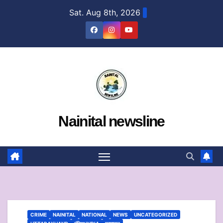
Skip
Sat. Aug 8th, 2026
to
content
Nainital newsline
CRIME
NAINITAL
NATIONAL
NEWS
UNCATEGORIZED