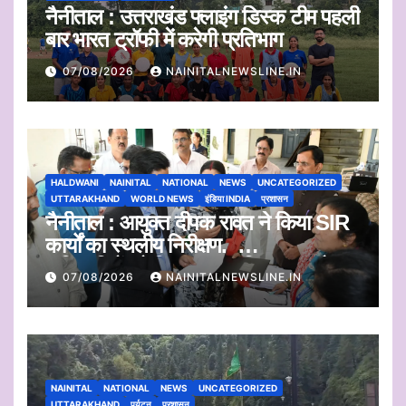
नैनीताल : उत्तराखंड फ्लाइंग डिस्क टीम पहली
बार भारत ट्रॉफी में करेगी प्रतिभाग
07/08/2026
NAINITALNEWSLINE.IN
HALDWANI
NAINITAL
NATIONAL
NEWS
UNCATEGORIZED
UTTARAKHAND
WORLD NEWS
इंडिया INDIA
प्रशासन
नैनीताल : आयुक्त दीपक रावत ने किया SIR
कार्यों का स्थलीय निरीक्षण.
अधिकारियों को दिए समयबद्ध निस्तारण और
07/08/2026
NAINITALNEWSLINE.IN
पारदर्शिता के निर्देश
NAINITAL
NATIONAL
NEWS
UNCATEGORIZED
UTTARAKHAND
पर्यटन
प्रशासन