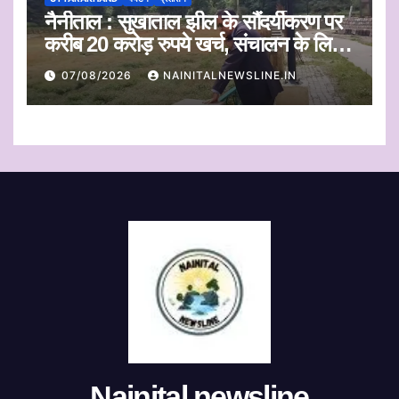
नैनीताल : सुखाताल झील के सौंदर्यीकरण पर
करीब 20 करोड़ रुपये खर्च, संचालन के लिए
संस्था का चयन जल्द
07/08/2026
NAINITALNEWSLINE.IN
Nainital newsline