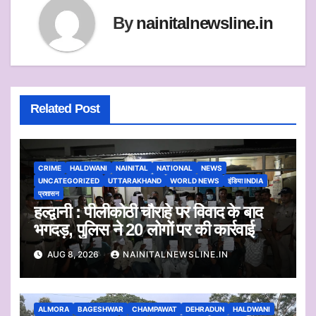
By
nainitalnewsline.in
Related Post
CRIME
HALDWANI
NAINITAL
NATIONAL
NEWS
UNCATEGORIZED
UTTARAKHAND
WORLD NEWS
इंडिया INDIA
प्रशासन
हल्द्वानी : पीलीकोठी चौराहे पर विवाद के बाद
भगदड़, पुलिस ने 20 लोगों पर की कार्रवाई
AUG 8, 2026
NAINITALNEWSLINE.IN
ALMORA
BAGESHWAR
CHAMPAWAT
DEHRADUN
HALDWANI