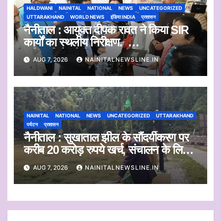
HALDWANI
NAINITAL
NATIONAL
NEWS
UNCATEGORIZED
UTTARAKHAND
WORLD NEWS
इंडिया INDIA
प्रशासन
नैनीताल : आयुक्त दीपक रावत ने किया SIR
कार्यों का स्थलीय निरीक्षण.
अधिकारियों को दिए समयबद्ध निस्तारण और
AUG 7, 2026
NAINITALNEWSLINE.IN
पारदर्शिता के निर्देश
NAINITAL
NATIONAL
NEWS
UNCATEGORIZED
UTTARAKHAND
पर्यटन
प्रशासन
नैनीताल : सुखाताल झील के सौंदर्यीकरण पर
करीब 20 करोड़ रुपये खर्च, संचालन के लिए
संस्था का चयन जल्द
AUG 7, 2026
NAINITALNEWSLINE.IN