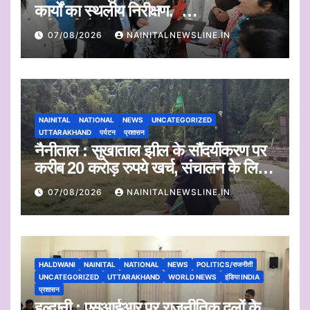
कार्यों का स्थलीय निरीक्षण.
अधिकारियों को दिए समयबद्ध निस्तारण और
07/08/2026
NAINITALNEWSLINE.IN
पारदर्शिता के निर्देश
NAINITAL
NATIONAL
NEWS
UNCATEGORIZED
UTTARAKHAND
पर्यटन
प्रशासन
नैनीताल : सुखाताल झील के सौंदर्यीकरण पर
करीब 20 करोड़ रुपये खर्च, संचालन के लिए
संस्था का चयन जल्द
07/08/2026
NAINITALNEWSLINE.IN
HALDWANI
NAINITAL
NATIONAL
NEWS
POLITICS/राजनीती
UNCATEGORIZED
UTTARAKHAND
WORLD NEWS
इंडिया INDIA
प्रशासन
हल्द्वानी : एसआईआर पर राजनीतिक दलों के