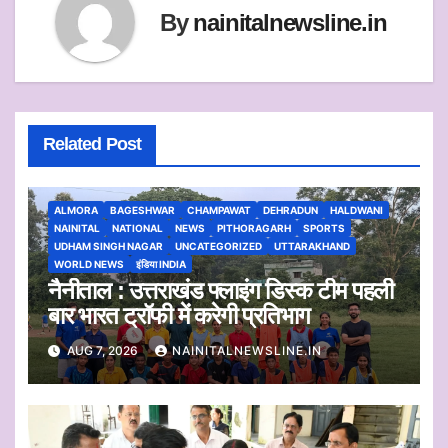
By
nainitalnewsline.in
Related Post
ALMORA
BAGESHWAR
CHAMPAWAT
DEHRADUN
HALDWANI
NAINITAL
NATIONAL
NEWS
PITHORAGARH
SPORTS
UDHAM SINGH NAGAR
UNCATEGORIZED
UTTARAKHAND
WORLD NEWS
इंडिया INDIA
नैनीताल : उत्तराखंड फ्लाइंग डिस्क टीम पहली
बार भारत ट्रॉफी में करेगी प्रतिभाग
AUG 7, 2026
NAINITALNEWSLINE.IN