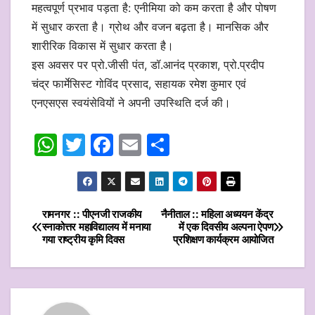
महत्वपूर्ण प्रभाव पड़ता है: एनीमिया को कम करता है और पोषण
में सुधार करता है। ग्रोथ और वजन बढ़ता है। मानसिक और
शारीरिक विकास में सुधार करता है।
इस अवसर पर प्रो.जीसी पंत, डॉ.आनंद प्रकाश, प्रो.प्रदीप
चंद्र फार्मेसिस्ट गोविंद प्रसाद, सहायक रमेश कुमार एवं
एनएसएस स्वयंसेवियों ने अपनी उपस्थिति दर्ज की।
W
T
F
E
S
h
w
a
m
h
at
itt
c
ai
ar
s
er
e
l
e
रामनगर :: पीएनजी राजकीय
नैनीताल :: महिला अध्ययन केंद्र
Post
स्नाकोत्तर महाविद्यालय में मनाया
में एक दिवसीय अल्पना ऐपण
A
b
गया राष्ट्रीय कृमि दिवस
प्रशिक्षण कार्यक्रम आयोजित
navigation
p
o
p
o
k