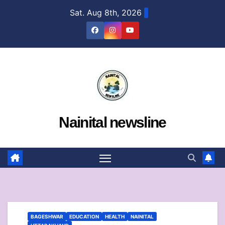
Skip
Sat. Aug 8th, 2026
to
content
Nainital newsline
BAGESHWAR
EDUCATION
HEALTH
NAINITAL