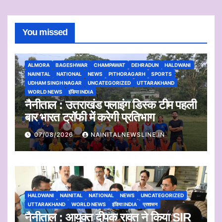
You missed
ALMORA
BAGESHWAR
CHAMPAWAT
DEHRADUN
HALDWANI
NAINITAL
NATIONAL
NEWS
PITHORAGARH
SPORTS
UDHAM SINGH NAGAR
UNCATEGORIZED
UTTARAKHAND
WORLD NEWS
इंडिया INDIA
नैनीताल : उत्तराखंड फ्लाइंग डिस्क टीम पहली
बार भारत ट्रॉफी में करेगी प्रतिभाग
07/08/2026
NAINITALNEWSLINE.IN
HALDWANI
NAINITAL
NATIONAL
NEWS
UNCATEGORIZED
UTTARAKHAND
WORLD NEWS
इंडिया INDIA
प्रशासन
नैनीताल : आयुक्त दीपक रावत ने किया SIR