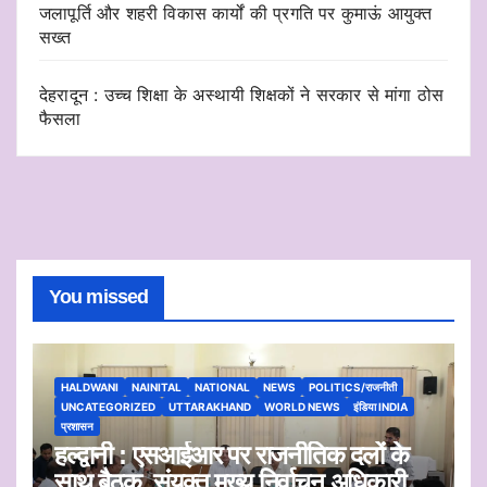
जलापूर्ति और शहरी विकास कार्यों की प्रगति पर कुमाऊं आयुक्त
सख्त
देहरादून : उच्च शिक्षा के अस्थायी शिक्षकों ने सरकार से मांगा ठोस
फैसला
You missed
HALDWANI
NAINITAL
NATIONAL
NEWS
POLITICS/राजनीती
UNCATEGORIZED
UTTARAKHAND
WORLD NEWS
इंडिया INDIA
प्रशासन
हल्द्वानी : एसआईआर पर राजनीतिक दलों के
साथ बैठक, संयुक्त मुख्य निर्वाचन अधिकारी ने