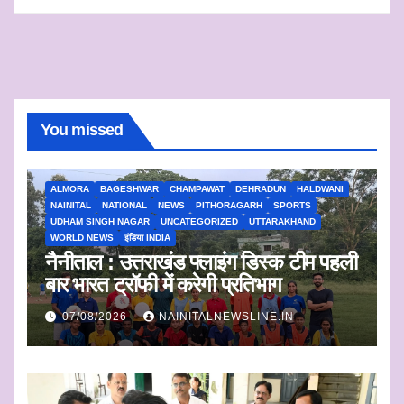
You missed
ALMORA
BAGESHWAR
CHAMPAWAT
DEHRADUN
HALDWANI
NAINITAL
NATIONAL
NEWS
PITHORAGARH
SPORTS
UDHAM SINGH NAGAR
UNCATEGORIZED
UTTARAKHAND
WORLD NEWS
इंडिया INDIA
नैनीताल : उत्तराखंड फ्लाइंग डिस्क टीम पहली
बार भारत ट्रॉफी में करेगी प्रतिभाग
07/08/2026
NAINITALNEWSLINE.IN