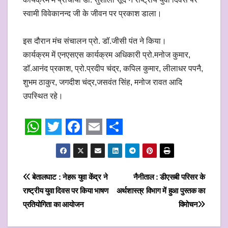
स्वामी विवेकानन्द जी के जीवन पर प्रकाश डाला।
इस दौरान मंच संचालन प्रो. डॉ.जीसी पंत ने किया।
कार्यक्रम में एनएसएस कार्यक्रम अधिकारी प्रो.मनोज कुमार,
डॉ.आनंद प्रकाश, प्रो.प्रदीप चंद्र, कपिल कुमार, लीलाधर पपनै,
शुभम ठाकुर, जगदीश चंद्र,जसवंत सिंह, मनोज रावत आदि
उपस्थित रहे।
W
T
F
E
S
h
w
a
m
h
a
i
c
a
a
Post
बेतालघाट : नेहरू युवा केंद्र ने
नैनीताल : डीएसबी परिसर के
t
t
e
i
r
राष्ट्रीय युवा दिवस पर किया भाषण
अर्थशास्त्र विभाग में हुआ पुस्तक का
navigation
s
t
b
l
e
प्रतियोगिता का आयोजन
विमोचन
A
e
o