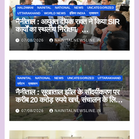
HALDWANI
NAINITAL
NATIONAL
NEWS
UNCATEGORIZED
UTTARAKHAND
WORLD NEWS
इंडिया INDIA
प्रशासन
नैनीताल : आयुक्त दीपक रावत ने किया SIR
कार्यों का स्थलीय निरीक्षण.
अधिकारियों को दिए समयबद्ध निस्तारण और
07/08/2026
NAINITALNEWSLINE.IN
पारदर्शिता के निर्देश
NAINITAL
NATIONAL
NEWS
UNCATEGORIZED
UTTARAKHAND
पर्यटन
प्रशासन
नैनीताल : सुखाताल झील के सौंदर्यीकरण पर
करीब 20 करोड़ रुपये खर्च, संचालन के लिए
संस्था का चयन जल्द
07/08/2026
NAINITALNEWSLINE.IN