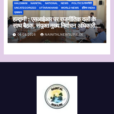
HALDWANI
NAINITAL
NATIONAL
NEWS
POLITICS/राजनीती
UNCATEGORIZED
UTTARAKHAND
WORLD NEWS
इंडिया INDIA
प्रशासन
हल्द्वानी : एसआईआर पर राजनीतिक दलों के
साथ बैठक, संयुक्त मुख्य निर्वाचन अधिकारी ने
सुनी आपत्तियां
06/08/2026
NAINITALNEWSLINE.IN