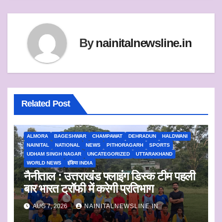
p
r
o
p
k
By
nainitalnewsline.in
Related Post
ALMORA
BAGESHWAR
CHAMPAWAT
DEHRADUN
HALDWANI
NAINITAL
NATIONAL
NEWS
PITHORAGARH
SPORTS
UDHAM SINGH NAGAR
UNCATEGORIZED
UTTARAKHAND
WORLD NEWS
इंडिया INDIA
नैनीताल : उत्तराखंड फ्लाइंग डिस्क टीम पहली
बार भारत ट्रॉफी में करेगी प्रतिभाग
AUG 7, 2026
NAINITALNEWSLINE.IN