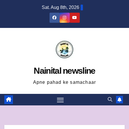
Skip
Sat. Aug 8th, 2026
to
content
Nainital newsline
Apne pahad ke samachaar