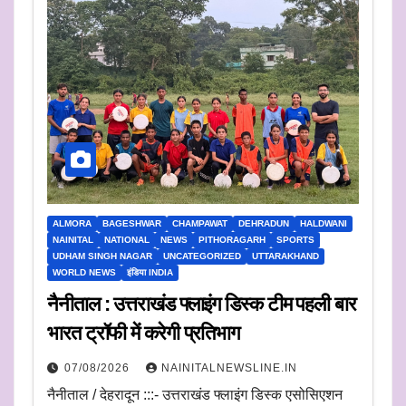
ALMORA
BAGESHWAR
CHAMPAWAT
DEHRADUN
HALDWANI
NAINITAL
NATIONAL
NEWS
PITHORAGARH
SPORTS
UDHAM SINGH NAGAR
UNCATEGORIZED
UTTARAKHAND
WORLD NEWS
इंडिया INDIA
नैनीताल : उत्तराखंड फ्लाइंग डिस्क टीम पहली बार
भारत ट्रॉफी में करेगी प्रतिभाग
07/08/2026
NAINITALNEWSLINE.IN
नैनीताल / देहरादून :::- उत्तराखंड फ्लाइंग डिस्क एसोसिएशन