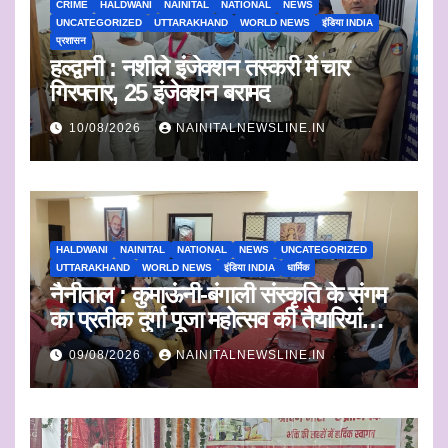
CRIME
HALDWANI
NAINITAL
NATIONAL
NEWS
UNCATEGORIZED
UTTARAKHAND
WORLD NEWS
इंडिया INDIA
प्रशासन
हल्द्वानी : नशीले इंजेक्शन तस्करी में चार
गिरफ्तार, 25 इंजेक्शन बरामद
10/08/2026
NAINITALNEWSLINE.IN
HALDWANI
NAINITAL
NATIONAL
NEWS
UNCATEGORIZED
UTTARAKHAND
WORLD NEWS
इंडिया INDIA
धार्मिक
नैनीताल : कुमाऊंनी-बंगाली संस्कृति के संगम
का प्रतीक दुर्गा पूजा महोत्सव की तैयारियां
शुरू
09/08/2026
NAINITALNEWSLINE.IN