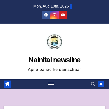
Skip
Mon. Aug 10th, 2026
to
content
Nainital newsline
Apne pahad ke samachaar