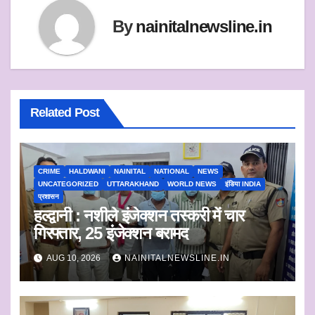
p
k
By
nainitalnewsline.in
Related Post
CRIME
HALDWANI
NAINITAL
NATIONAL
NEWS
UNCATEGORIZED
UTTARAKHAND
WORLD NEWS
इंडिया INDIA
प्रशासन
हल्द्वानी : नशीले इंजेक्शन तस्करी में चार
गिरफ्तार, 25 इंजेक्शन बरामद
AUG 10, 2026
NAINITALNEWSLINE.IN