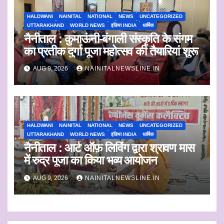
HALDWANI
NAINITAL
NATIONAL
NEWS
UNCATEGORIZED
UTTARAKHAND
WORLD NEWS
इंडिया INDIA
धार्मिक
नैनीताल : कुमाऊंनी-बंगाली संस्कृति के संगम
का प्रतीक दुर्गा पूजा महोत्सव की तैयारियां शुरू
AUG 9, 2026
NAINITALNEWSLINE.IN
HALDWANI
NAINITAL
NATIONAL
NEWS
UNCATEGORIZED
UTTARAKHAND
WORLD NEWS
इंडिया INDIA
धार्मिक
नैनीताल : आर्ट ऑफ़ लिविंग द्वारा श्रावण मास
में रुद्र पूजा का किया भव्य आयोजन
AUG 9, 2026
NAINITALNEWSLINE.IN