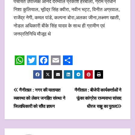
पंचायत उपाध्यक्ष आनंद दरम्वाल प्रकाश हरबोला, ग्राम प्रधान
निशा कुलियाल, भूपेंद्र सिंह क्वीरा, नवीन भट्ट, विनीत अग्रवाल,
राजेंद्र नेगी, कमल पांडे, कल्पना बोरा,अलका जीना,लक्ष्मण खाती,
नोडल अधिकारी बीके सिंह यादव के साथ ही ग्रामीण एवं
जनप्रतिनिधि मौजूद थे
W
T
F
E
S
h
w
a
m
h
a
i
c
a
a
Post
नैनीताल : नगर की यातायात
नैनीताल : बीजेपी कार्यकर्त्ताओं ने
t
t
e
i
r
व्यवस्था को लेकर जनहित संस्था ने
फूंका कांग्रेस राज्यसभा सांसद
navigation
s
t
b
l
e
जिलाधिकारी को सौंपा ज्ञापन
धीरज साहू का पुतला
A
e
o
p
r
o