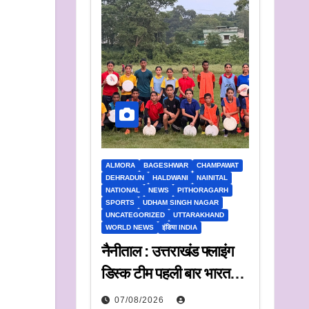
ALMORA
BAGESHWAR
CHAMPAWAT
DEHRADUN
HALDWANI
NAINITAL
NATIONAL
NEWS
PITHORAGARH
SPORTS
UDHAM SINGH NAGAR
UNCATEGORIZED
UTTARAKHAND
WORLD NEWS
इंडिया INDIA
नैनीताल : उत्तराखंड फ्लाइंग
डिस्क टीम पहली बार भारत
ट्रॉफी में करेगी प्रतिभाग
07/08/2026