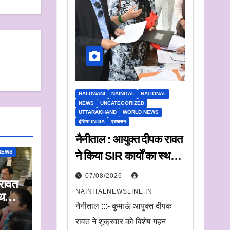
HALDWANI
NAINITAL
NATIONAL
NEWS
UNCATEGORIZED
UTTARAKHAND
WORLD NEWS
इंडिया INDIA
प्रशासन
नैनीताल : आयुक्त दीपक रावत
NEWS
ने किया SIR कार्यों का स्थलीय
निरीक्षण.
07/08/2026
रावत
अधिकारियों को दिए समयबद्ध
NAINITALNEWSLINE.IN
्थलीय
निस्तारण और पारदर्शिता के
नैनीताल :::- कुमाऊं आयुक्त दीपक
निर्देश
द्ध
रावत ने शुक्रवार को विशेष गहन