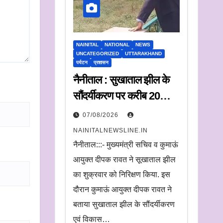
NAINITAL
NATIONAL
NEWS
UNCATEGORIZED
UTTARAKHAND
पर्यटन
प्रशासन
नैनीताल : सुखाताल झील के
सौंदर्यीकरण पर करीब 20
करोड़ रुपये खर्च, संचालन के
07/08/2026
लिए संस्था का चयन जल्द
NAINITALNEWSLINE.IN
नैनीताल:::- मुख्यमंत्री सचिव व कुमाऊं
आयुक्त दीपक रावत ने सूखाताल झील
का शुक्रवार को निरिक्षण किया. इस
दौरान कुमाऊं आयुक्त दीपक रावत ने
बताया सुखाताल झील के सौंदर्यीकरण
एवं विकास…