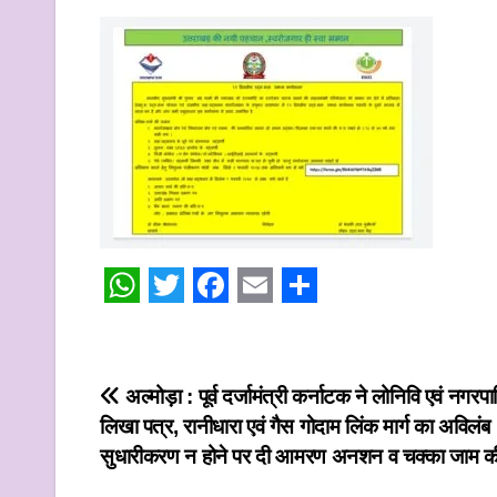
W
T
F
E
S
h
w
a
m
h
a
i
c
a
a
Post
अल्मोड़ा : पूर्व दर्जामंत्री कर्नाटक ने लोनिवि एवं नगर
t
t
e
i
r
लिखा पत्र, रानीधारा एवं गैस गोदाम लिंक मार्ग का अविलंब
navigation
s
t
b
l
e
सुधारीकरण न होने पर दी आमरण अनशन व चक्का जाम की