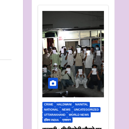
CRIME
HALDWANI
NAINITAL
NATIONAL
NEWS
UNCATEGORIZED
UTTARAKHAND
WORLD NEWS
इंडिया INDIA
प्रशासन