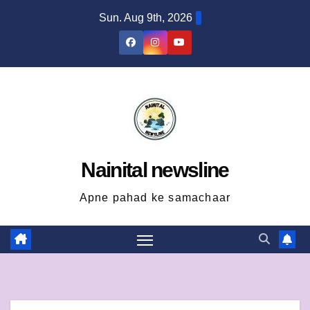
Skip
Sun. Aug 9th, 2026
to
content
Nainital newsline
Apne pahad ke samachaar