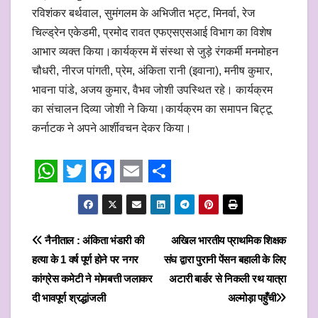
रविशंकर बर्थवाल, सुमंगलम के अभिजीत भट्ट, मिनर्वा, रेज
चिल्ड्रेन एकेडमी, प्रमोद रावत एफएसएसआई विभाग का विशेष
आभार व्यक्त किया।कार्यक्रम में संस्था से जुड़े रंगकर्मी मनमोहन
चौधरी, नीरज पांगती, प्रेम, अंकिता रानी (इवाना), मनीष कुमार,
भावना पांडे, अजय कुमार, वैभव जोशी उपस्थित रहे। कार्यक्रम
का संचालन दिव्या जोशी ने किया।कार्यक्रम का समापन बिट्टू
कर्नाटक ने अपने आर्शीवचन देकर किया।
W
T
F
E
S
h
w
a
m
h
a
i
c
a
a
Post
नैनीताल : अंकिता भंडारी की
अखिल भारतीय प्राथमिक शिक्षक
t
t
e
i
r
हत्या के 1 वर्ष पूर्ण होने पर नगर
संघ द्वारा पुरानी पेंसन बहाली के लिए
navigation
s
t
b
l
e
कांग्रेस कमेटी ने मोमबत्ती जलाकर
अटारी बार्डर से निकली रथ यात्रा
दी भावपूर्ण श्रद्धांजली
अल्मोड़ा पहुँची
A
e
o