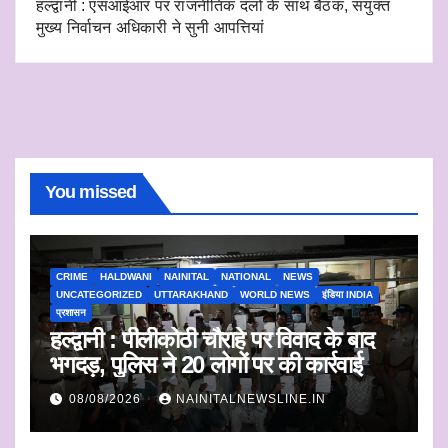
हल्द्वानी : एसआईआर पर राजनीतिक दलों के साथ बैठक, संयुक्त
मुख्य निर्वाचन अधिकारी ने सुनी आपत्तियां
You missed
CRIME
HALDWANI
NAINITAL
NATIONAL
NEWS
UNCATEGORIZED
UTTARAKHAND
WORLD NEWS
इंडिया INDIA
प्रशासन
हल्द्वानी : पीलीकोठी चौराहे पर विवाद के बाद
भगदड़, पुलिस ने 20 लोगों पर की कार्रवाई
08/08/2026
NAINITALNEWSLINE.IN