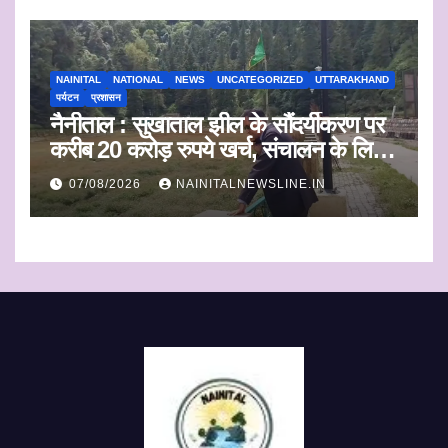
NAINITAL
NATIONAL
NEWS
UNCATEGORIZED
UTTARAKHAND
पर्यटन
प्रशासन
नैनीताल : सुखाताल झील के सौंदर्यीकरण पर
करीब 20 करोड़ रुपये खर्च, संचालन के लिए
संस्था का चयन जल्द
07/08/2026
NAINITALNEWSLINE.IN