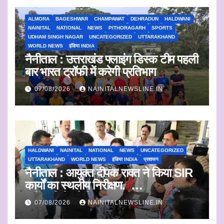
ALMORA
BAGESHWAR
CHAMPAWAT
DEHRADUN
HALDWANI
NAINITAL
NATIONAL
NEWS
PITHORAGARH
SPORTS
UDHAM SINGH NAGAR
UNCATEGORIZED
UTTARAKHAND
WORLD NEWS
इंडिया INDIA
नैनीताल : उत्तराखंड फ्लाइंग डिस्क टीम पहली
बार भारत ट्रॉफी में करेगी प्रतिभाग
07/08/2026
NAINITALNEWSLINE.IN
HALDWANI
NAINITAL
NATIONAL
NEWS
UNCATEGORIZED
UTTARAKHAND
WORLD NEWS
इंडिया INDIA
प्रशासन
नैनीताल : आयुक्त दीपक रावत ने किया SIR
कार्यों का स्थलीय निरीक्षण.
अधिकारियों को दिए समयबद्ध निस्तारण और
07/08/2026
NAINITALNEWSLINE.IN
पारदर्शिता के निर्देश