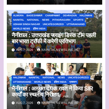
ALMORA
BAGESHWAR
CHAMPAWAT
DEHRADUN
HALDWANI
NAINITAL
NATIONAL
NEWS
PITHORAGARH
SPORTS
UDHAM SINGH NAGAR
UNCATEGORIZED
UTTARAKHAND
WORLD NEWS
इंडिया INDIA
नैनीताल : उत्तराखंड फ्लाइंग डिस्क टीम पहली
बार भारत ट्रॉफी में करेगी प्रतिभाग
AUG 7, 2026
NAINITALNEWSLINE.IN
HALDWANI
NAINITAL
NATIONAL
NEWS
UNCATEGORIZED
UTTARAKHAND
WORLD NEWS
इंडिया INDIA
प्रशासन
नैनीताल : आयुक्त दीपक रावत ने किया SIR
कार्यों का स्थलीय निरीक्षण.
अधिकारियों को दिए समयबद्ध निस्तारण और
AUG 7, 2026
NAINITALNEWSLINE.IN
पारदर्शिता के निर्देश