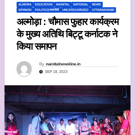
ALMORA
EDUCATION
NAINITAL
NATIONAL
NEWS
OPINION
POLITICS/राजनीती
UNCATEGORIZED
UTTARAKHAND
अल्मोड़ा : चौमास फुहार कार्यक्रम
के मुख्य अतिथि बिट्टू कर्नाटक ने
किया समापन
By
nainitalnewsline.in
SEP 18, 2023