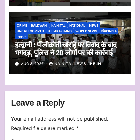
CRIME
HALDWANI
NAINITAL
NATIONAL
NEWS
UNCATEGORIZED
UTTARAKHAND
WORLD NEWS
इंडिया INDIA
प्रशासन
हल्द्वानी : पीलीकोठी चौराहे पर विवाद के बाद
भगदड़, पुलिस ने 20 लोगों पर की कार्रवाई
AUG 8, 2026
NAINITALNEWSLINE.IN
Leave a Reply
Your email address will not be published.
Required fields are marked
*