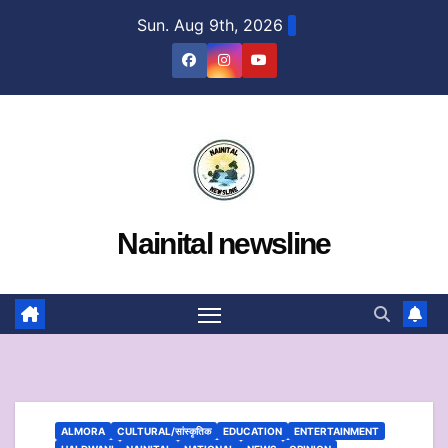
Skip
Sun. Aug 9th, 2026
to
content
Nainital newsline
ALMORA
CULTURAL/सांस्कृतिक
EDUCATION
ENTERTAINMENT