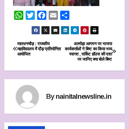
W
T
F
E
S
h
w
a
m
h
at
itt
c
ai
ar
s
er
e
l
e
मालधनचौड़ : राजकीय
अल्मोड़ा आगमन पर भाजपा
Post
महाविद्यालय में दौड़ प्रतियोगिता
कार्यकर्ताओं ने बिष्ट का किया भव्य
A
b
आयोजित
स्वागत , सर्किट हॉउस की दशा
navigation
p
o
पर जानिए क्या बोले बिष्ट
p
o
k
By
nainitalnewsline.in