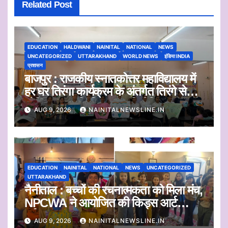
Related Post
EDUCATION
HALDWANI
NAINITAL
NATIONAL
NEWS
UNCATEGORIZED
UTTARAKHAND
WORLD NEWS
इंडिया INDIA
प्रशासन
बाजपुर : राजकीय स्नातकोत्तर महाविद्यालय में
हर घर तिरंगा कार्यक्रम के अंतर्गत तिरंगे से
प्रेरित कलाकृति चित्रण प्रतियोगिता
AUG 9, 2026
NAINITALNEWSLINE.IN
आयोजित
EDUCATION
NAINITAL
NATIONAL
NEWS
UNCATEGORIZED
UTTARAKHAND
नैनीताल : बच्चों की रचनात्मकता को मिला मंच,
NPCWA ने आयोजित की किड्स आर्ट
वर्कशॉप
AUG 9, 2026
NAINITALNEWSLINE.IN