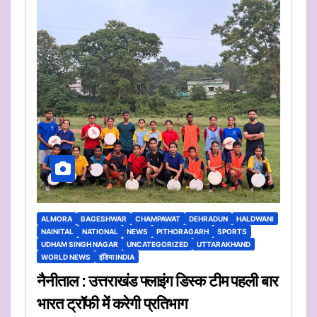
ALMORA
BAGESHWAR
CHAMPAWAT
DEHRADUN
HALDWANI
NAINITAL
NATIONAL
NEWS
PITHORAGARH
SPORTS
UDHAM SINGH NAGAR
UNCATEGORIZED
UTTARAKHAND
WORLD NEWS
इंडिया INDIA
नैनीताल : उत्तराखंड फ्लाइंग डिस्क टीम पहली बार
भारत ट्रॉफी में करेगी प्रतिभाग