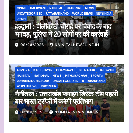
CRIME
HALDWANI
NAINITAL
NATIONAL
NEWS
UNCATEGORIZED
UTTARAKHAND
WORLD NEWS
इंडिया INDIA
प्रशासन
हल्द्वानी : पीलीकोठी चौराहे पर विवाद के बाद
भगदड़, पुलिस ने 20 लोगों पर की कार्रवाई
08/08/2026
NAINITALNEWSLINE.IN
ALMORA
BAGESHWAR
CHAMPAWAT
DEHRADUN
HALDWANI
NAINITAL
NATIONAL
NEWS
PITHORAGARH
SPORTS
UDHAM SINGH NAGAR
UNCATEGORIZED
UTTARAKHAND
WORLD NEWS
इंडिया INDIA
नैनीताल : उत्तराखंड फ्लाइंग डिस्क टीम पहली
बार भारत ट्रॉफी में करेगी प्रतिभाग
07/08/2026
NAINITALNEWSLINE.IN