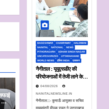
BAGESHWAR
CHAMPAWAT
HALDWANI
NAINITAL
NATIONAL
NEWS
PITHORAGARH
UDHAM SINGH NAGAR
UNCATEGORIZED
UTTARAKHAND
WORLD NEWS
इंडिया INDIA
प्रशासन
नैनीताल : यूयूएसडीए की
परियोजनाओं में तेजी लाने के
निर्देश,
04/08/2026
जलापूर्ति और शहरी विकास
NAINITALNEWSLINE.IN
ी सफाई
कार्यों की प्रगति पर कुमाऊं
े की
नैनीताल:::- कुमाऊँ आयुक्त व सचिव
टिक
आयुक्त सख्त
मुख्यमंत्री दीपक रावत ने उत्तराखण्ड