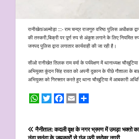
रानीखेत/अल्मोड़ा :::- राम चन्द्र राजगुरु वरिष्ठ पुलिस अधीक्षक
की तस्करी,बिक्री पर पूर्ण रुप से अंकुश लगाने के लिए नियमित रुप
जनपद पुलिस द्वारा लगातार कार्यवाही की जा रही है।
सीओ रानीखेत तिलक राम वर्मा के पर्यवेक्षण में थानाध्यक्ष चौखुटिया 
अभियुक्त कुंदन सिंह रावत को अपनी दुकान के पीछे गौशाला के बा
अभियुक्त को गिरफ्तार करते हुए थाना चौखुटिया में आबकारी अ
W
T
F
E
S
h
w
a
m
h
a
i
c
a
a
Post
नैनीताल: कदली वृक्ष के नगर भ्रमण में उमड़ा भक्तो का
t
t
e
i
r
नंदा सुनंदा के जयकारों से गूंज उठी सरोवर नगरी