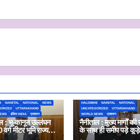
I
NAINITAL
NATIONAL
NEWS
HALDWANI
NAINITAL
NATIONAL
ORIZED
UTTARAKHAND
UNCATEGORIZED
UTTARAKHAND
NEWS
इंडिया INDIA
प्रशासन
WORLD NEWS
प्रशासन
ल : भू-कानून उल्लंघन
नैनीताल : मुख्य मार्गों क
वर्ग मीटर भूमि राज्य
के साथ ही समीप पड़े कूड़
में निहित
सफाई, सिंगल यूज प्लास्