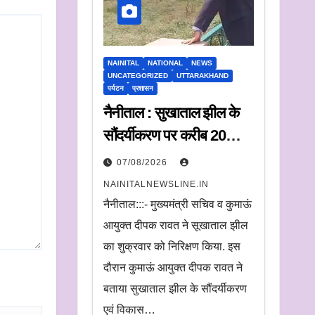
NAINITAL
NATIONAL
NEWS
UNCATEGORIZED
UTTARAKHAND
पर्यटन
प्रशासन
नैनीताल : सुखाताल झील के
सौंदर्यीकरण पर करीब 20
करोड़ रुपये खर्च, संचालन के
07/08/2026
लिए संस्था का चयन जल्द
NAINITALNEWSLINE.IN
नैनीताल:::- मुख्यमंत्री सचिव व कुमाऊं
आयुक्त दीपक रावत ने सूखाताल झील
का शुक्रवार को निरिक्षण किया. इस
दौरान कुमाऊं आयुक्त दीपक रावत ने
बताया सुखाताल झील के सौंदर्यीकरण
एवं विकास…