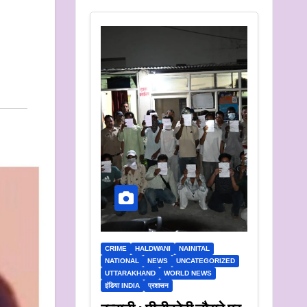
CRIME
HALDWANI
NAINITAL
NATIONAL
NEWS
UNCATEGORIZED
UTTARAKHAND
WORLD NEWS
इंडिया INDIA
प्रशासन