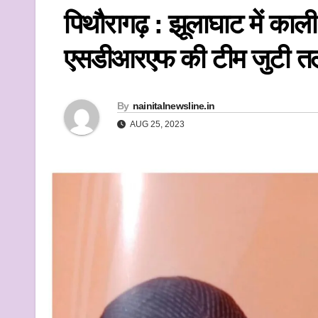
k
पिथौरागढ़ : झूलाघाट में काली 
एसडीआरएफ की टीम जुटी तला
By
nainitalnewsline.in
AUG 25, 2023