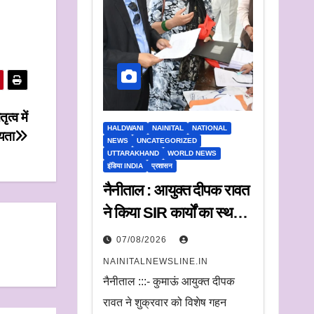
त्व में
HALDWANI
NAINITAL
NATIONAL
्यता
NEWS
UNCATEGORIZED
UTTARAKHAND
WORLD NEWS
इंडिया INDIA
प्रशासन
नैनीताल : आयुक्त दीपक रावत
ने किया SIR कार्यों का स्थलीय
निरीक्षण.
07/08/2026
अधिकारियों को दिए समयबद्ध
NAINITALNEWSLINE.IN
निस्तारण और पारदर्शिता के
नैनीताल :::- कुमाऊं आयुक्त दीपक
निर्देश
रावत ने शुक्रवार को विशेष गहन