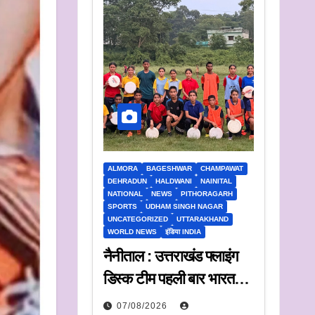
ALMORA
BAGESHWAR
CHAMPAWAT
DEHRADUN
HALDWANI
NAINITAL
NATIONAL
NEWS
PITHORAGARH
SPORTS
UDHAM SINGH NAGAR
UNCATEGORIZED
UTTARAKHAND
WORLD NEWS
इंडिया INDIA
नैनीताल : उत्तराखंड फ्लाइंग
डिस्क टीम पहली बार भारत
ट्रॉफी में करेगी प्रतिभाग
07/08/2026