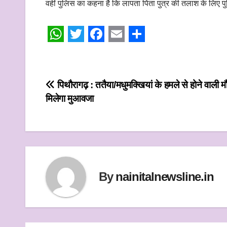
वहीं पुलिस का कहना है कि लापता पिता पुत्र की तलाश के लिए
W
T
F
E
S
h
w
a
m
h
a
i
c
a
a
Post
पिथौरागढ़ : ततैया/मधुमक्खियां के हमले से होने वाली म
t
t
e
i
r
मिलेगा मुआवजा
navigation
s
t
b
l
e
A
e
o
p
r
o
p
k
By
nainitalnewsline.in