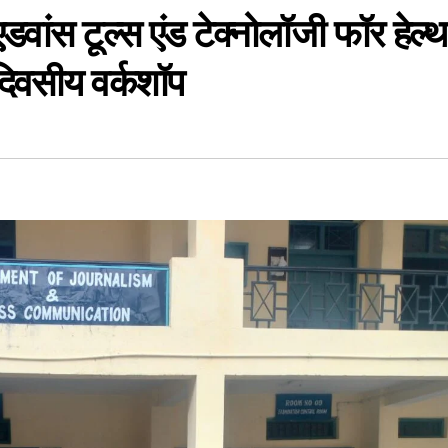
डवांस टूल्स एंड टेक्नोलॉजी फॉर हेल्थ
दिवसीय वर्कशॉप