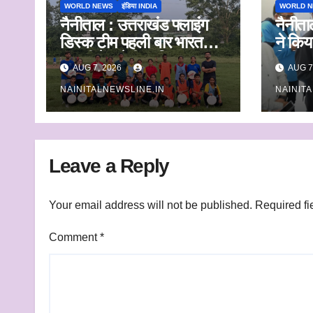
WORLD NEWS
इंडिया INDIA
WORLD 
नैनीताल : उत्तराखंड फ्लाइंग
नैनीता
डिस्क टीम पहली बार भारत
ने किय
ट्रॉफी में करेगी प्रतिभाग
निरीक्
AUG 7, 2026
AUG 7
अधिकार
NAINITALNEWSLINE.IN
NAINIT
निस्ता
निर्देश
Leave a Reply
Your email address will not be published.
Required fi
Comment
*