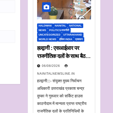
HALDWANI
NAINITAL
NATIONAL
NEWS
POLITICS/राजनीती
UNCATEGORIZED
UTTARAKHAND
WORLD NEWS
इंडिया INDIA
प्रशासन
हल्द्वानी : एसआईआर पर
राजनीतिक दलों के साथ बैठक,
संयुक्त मुख्य निर्वाचन अधिकारी
06/08/2026
ने सुनी आपत्तियां
NAINITALNEWSLINE.IN
हल्द्वानी:::- संयुक्त मुख्य निर्वाचन
अधिकारी उत्तराखंड प्रकाश चन्द्र
दुम्का ने गुरूवार को सर्किट हाउस
काठगोदाम में मान्यता प्राप्त राष्ट्रीय
राजनैतिक दलों के प्रतिनिधियों के