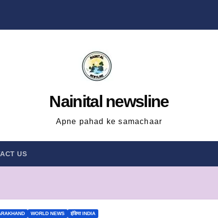
Nainital newsline
Apne pahad ke samachaar
ACT US
ARAKHAND
WORLD NEWS
इंडिया INDIA