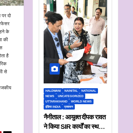
य पर दो
रोफेसर
हने के
या की
िस
ता है
ीरिक
भी से
 राजकीय
HALDWANI
NAINITAL
NATIONAL
NEWS
UNCATEGORIZED
UTTARAKHAND
WORLD NEWS
इंडिया INDIA
प्रशासन
नैनीताल : आयुक्त दीपक रावत
ने किया SIR कार्यों का स्थलीय