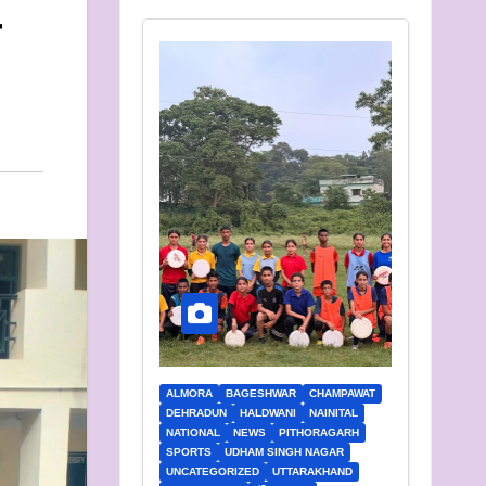
ALMORA
BAGESHWAR
CHAMPAWAT
DEHRADUN
HALDWANI
NAINITAL
NATIONAL
NEWS
PITHORAGARH
SPORTS
UDHAM SINGH NAGAR
UNCATEGORIZED
UTTARAKHAND