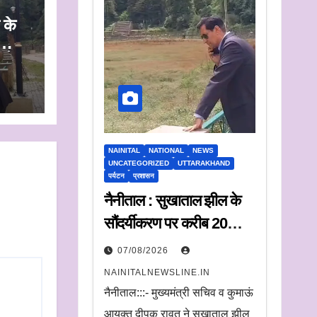
 के
न के
NAINITAL
NATIONAL
NEWS
UNCATEGORIZED
UTTARAKHAND
पर्यटन
प्रशासन
नैनीताल : सुखाताल झील के
सौंदर्यीकरण पर करीब 20
करोड़ रुपये खर्च, संचालन के
07/08/2026
लिए संस्था का चयन जल्द
NAINITALNEWSLINE.IN
नैनीताल:::- मुख्यमंत्री सचिव व कुमाऊं
आयुक्त दीपक रावत ने सूखाताल झील