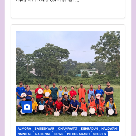
ALMORA
BAGESHWAR
CHAMPAWAT
DEHRADUN
HALDWANI
NAINITAL
NATIONAL
NEWS
PITHORAGARH
SPORTS