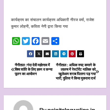
कार्यक्रम का संचालन कार्यक्रम अधिकारी नीरज वर्मा, राजेश
कुमार लोहनी, कविता नेगी द्वारा किया गया
W
T
F
E
S
h
w
a
m
h
at
itt
c
ai
ar
s
er
e
l
e
नैनीताल :नंदा देवी महोत्सव में
नैनीताल : अधिक रुपए कमाने के
Post
विश्व शांति के लिए हवन व कन्या
लालच में रेस्टोरेंट मालिक को
A
b
पूजन का आयोजन
खुलेआम शराब पिलाना पड़ गया
navigation
p
o
भारी, पुलिस ने किया मुकदमा दर्ज
p
o
k