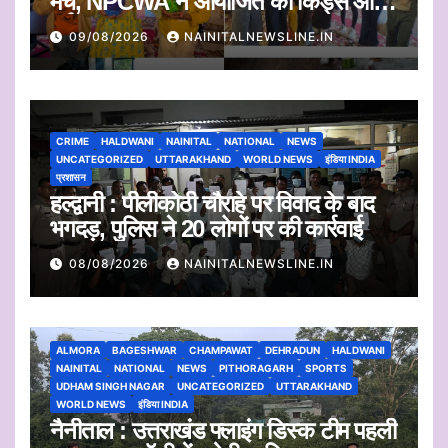
मंच, NPCWA ने आयोजित की किड्स आर्ट
वर्कशॉप
09/08/2026
NAINITALNEWSLINE.IN
CRIME
HALDWANI
NAINITAL
NATIONAL
NEWS
UNCATEGORIZED
UTTARAKHAND
WORLD NEWS
इंडिया INDIA
प्रशासन
हल्द्वानी : पीलीकोठी चौराहे पर विवाद के बाद
भगदड़, पुलिस ने 20 लोगों पर की कार्रवाई
08/08/2026
NAINITALNEWSLINE.IN
ALMORA
BAGESHWAR
CHAMPAWAT
DEHRADUN
HALDWANI
NAINITAL
NATIONAL
NEWS
PITHORAGARH
SPORTS
UDHAM SINGH NAGAR
UNCATEGORIZED
UTTARAKHAND
WORLD NEWS
इंडिया INDIA
नैनीताल : उत्तराखंड फ्लाइंग डिस्क टीम पहली