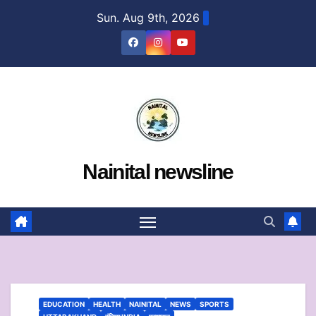
Skip
Sun. Aug 9th, 2026
to
content
Nainital newsline
EDUCATION
HEALTH
NAINITAL
NEWS
SPORTS