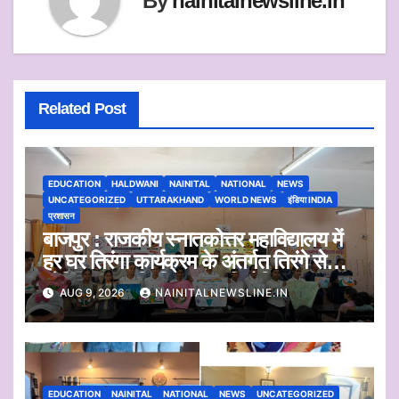
By
nainitalnewsline.in
Related Post
EDUCATION
HALDWANI
NAINITAL
NATIONAL
NEWS
UNCATEGORIZED
UTTARAKHAND
WORLD NEWS
इंडिया INDIA
प्रशासन
बाजपुर : राजकीय स्नातकोत्तर महाविद्यालय में
हर घर तिरंगा कार्यक्रम के अंतर्गत तिरंगे से
प्रेरित कलाकृति चित्रण प्रतियोगिता
AUG 9, 2026
NAINITALNEWSLINE.IN
आयोजित
EDUCATION
NAINITAL
NATIONAL
NEWS
UNCATEGORIZED