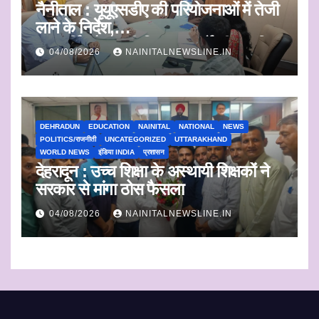
नैनीताल : यूयूएसडीए की परियोजनाओं में तेजी
लाने के निर्देश,
जलापूर्ति और शहरी विकास कार्यों की प्रगति
04/08/2026
NAINITALNEWSLINE.IN
पर कुमाऊं आयुक्त सख्त
DEHRADUN
EDUCATION
NAINITAL
NATIONAL
NEWS
POLITICS/राजनीती
UNCATEGORIZED
UTTARAKHAND
WORLD NEWS
इंडिया INDIA
प्रशासन
देहरादून : उच्च शिक्षा के अस्थायी शिक्षकों ने
सरकार से मांगा ठोस फैसला
04/08/2026
NAINITALNEWSLINE.IN