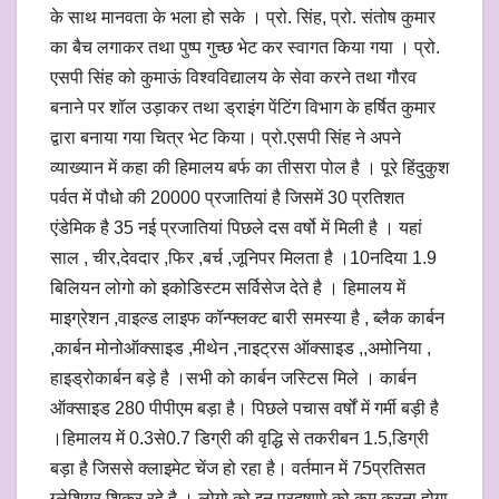
के साथ मानवता के भला हो सके । प्रो. सिंह, प्रो. संतोष कुमार
का बैच लगाकर तथा पुष्प गुच्छ भेट कर स्वागत किया गया । प्रो.
एसपी सिंह को कुमाऊं विश्वविद्यालय के सेवा करने तथा गौरव
बनाने पर शॉल उड़ाकर तथा ड्राइंग पेंटिंग विभाग के हर्षित कुमार
द्वारा बनाया गया चित्र भेट किया। प्रो.एसपी सिंह ने अपने
व्याख्यान में कहा की हिमालय बर्फ का तीसरा पोल है । पूरे हिंदुकुश
पर्वत में पौधो की 20000 प्रजातियां है जिसमें 30 प्रतिशत
एंडेमिक है 35 नई प्रजातियां पिछले दस वर्षो में मिली है । यहां
साल , चीर,देवदार ,फिर ,बर्च ,जूनिपर मिलता है ।10नदिया 1.9
बिलियन लोगो को इकोडिस्टम सर्विसेज देते है । हिमालय में
माइग्रेशन ,वाइल्ड लाइफ कॉन्फ्लक्ट बारी समस्या है , ब्लैक कार्बन
,कार्बन मोनोऑक्साइड ,मीथेन ,नाइट्रस ऑक्साइड ,,अमोनिया ,
हाइड्रोकार्बन बड़े है ।सभी को कार्बन जस्टिस मिले । कार्बन
ऑक्साइड 280 पीपीएम बड़ा है। पिछले पचास वर्षों में गर्मी बड़ी है
।हिमालय में 0.3से0.7 डिग्री की वृद्धि से तकरीबन 1.5,डिग्री
बड़ा है जिससे क्लाइमेट चेंज हो रहा है। वर्तमान में 75प्रतिसत
ग्लेशियर शिकुर रहे है । लोगो को इन प्रदूषणो को कम करना होगा