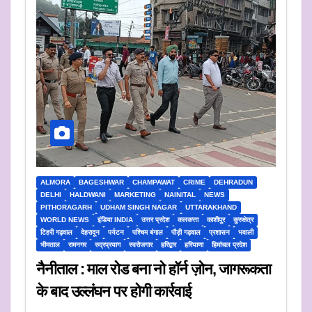
ALMORA
BAGESHWAR
CHAMPAWAT
CRIME
DEHRADUN
DELHI
HALDWANI
MARKETING
NAINITAL
NEWS
PITHORAGARH
UDHAM SINGH NAGAR
UTTARAKHAND
WORLD NEWS
इंडिया INDIA
उत्तर प्रदेश
कलकत्ता
काशीपुर
कुरुक्षेत्र
टिहरी गढ़वाल
देहरादून
पर्यटन
पश्चिम बंगाल
पौड़ी गढ़वाल
प्रशासन
भवाली
भीमताल
रामनगर
रुद्रप्रयाग
स्वरोजगार
हरिद्वार
हरियाणा
हिमांचल प्रदेश
नैनीताल : माल रोड बना नो हॉर्न ज़ोन, जागरूकता
के बाद उल्लंघन पर होगी कार्रवाई