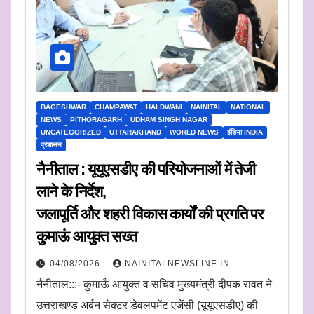
BAGESHWAR
CHAMPAWAT
HALDWANI
NAINITAL
NATIONAL
NEWS
PITHORAGARH
UDHAM SINGH NAGAR
UNCATEGORIZED
UTTARAKHAND
WORLD NEWS
इंडिया INDIA
प्रशासन
नैनीताल : यूयूएसडीए की परियोजनाओं में तेजी
लाने के निर्देश,
जलापूर्ति और शहरी विकास कार्यों की प्रगति पर
कुमाऊं आयुक्त सख्त
04/08/2026
NAINITALNEWSLINE.IN
नैनीताल:::- कुमाऊँ आयुक्त व सचिव मुख्यमंत्री दीपक रावत ने
उत्तराखण्ड अर्बन सेक्टर डेवलपमेंट एजेंसी (यूयूएसडीए) की