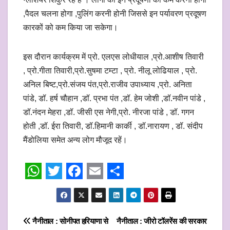
,पैदल चलना होगा ,पुलिंग करनी होनी जिससे इन पर्यावरण प्रदूषण
कारकों को कम किया जा सकेगा।
इस दौरान कार्यक्रम में प्रो. एलएस लोधीयाल ,प्रो.आशीष तिवारी
, प्रो.गीता तिवारी,प्रो.सुषमा टम्टा , प्रो. नीलू लोढियाल , प्रो.
अनिल बिष्ट,प्रो.संजय पंत,प्रो.राजीव उपाध्याय ,प्रो. अनिता
पांडे, डॉ. हर्ष चौहान ,डॉ. प्रभा पंत ,डॉ. हेम जोशी ,डॉ.नवीन पांडे ,
डॉ.नंदन मेहरा ,डॉ. जीसी एस नेगी,प्रो. नीरजा पांडे , डॉ. गगन
होती ,डॉ. ईरा तिवारी, डॉ.हिमानी कार्की , डॉ.नारायण , डॉ. संदीप
मैंडोलिया समेत अन्य लोग मौजूद रहें।
W
T
F
E
S
h
w
a
m
h
a
i
c
a
a
Post
नैनीताल : सोनीपत हरियाणा से
नैनीताल : जीरो टॉलरेंस की सरकार