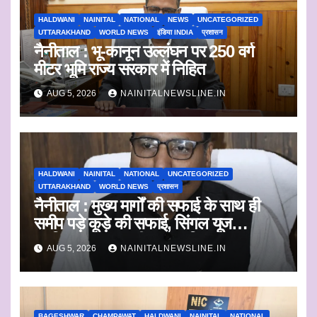
HALDWANI
NAINITAL
NATIONAL
NEWS
UNCATEGORIZED
UTTARAKHAND
WORLD NEWS
इंडिया INDIA
प्रशासन
नैनीताल : भू-कानून उल्लंघन पर 250 वर्ग
मीटर भूमि राज्य सरकार में निहित
AUG 5, 2026
NAINITALNEWSLINE.IN
HALDWANI
NAINITAL
NATIONAL
UNCATEGORIZED
UTTARAKHAND
WORLD NEWS
प्रशासन
नैनीताल : मुख्य मार्गों की सफाई के साथ ही
समीप पड़े कूड़े की सफाई, सिंगल यूज
प्लास्टिक का एकत्रीकरण व किया जाएगा
AUG 5, 2026
NAINITALNEWSLINE.IN
निस्तारण
BAGESHWAR
CHAMPAWAT
HALDWANI
NAINITAL
NATIONAL