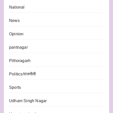
National
News
Opinion
pantnagar
Pithoragarh
Politics/राजनीती
Sports
Udham Singh Nagar