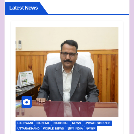
Latest News
HALDWANI
NAINITAL
NATIONAL
NEWS
UNCATEGORIZED
UTTARAKHAND
WORLD NEWS
इंडिया INDIA
प्रशासन