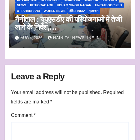
NEWS
PITHORAGARH
UDHAM SINGH NAGAR
UNCATEGORIZED
UTTARAKHAND
WORLD NEWS
इंडिया INDIA
प्रशासन
नैनीताल : यूयूएसडीए की परियोजनाओं में तेजी
लाने के निर्देश,
जलापूर्ति और शहरी विकास कार्यों की प्रगति
AUG 4, 2026
NAINITALNEWSLINE.IN
पर कुमाऊं आयुक्त सख्त
Leave a Reply
Your email address will not be published.
Required
fields are marked
*
Comment
*