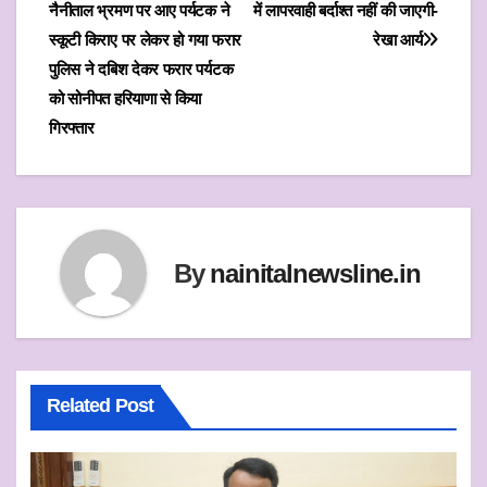
t
t
e
i
r
नैनीताल भ्रमण पर आए पर्यटक ने
में लापरवाही बर्दाश्त नहीं की जाएगी-
navigation
s
t
b
l
e
स्कूटी किराए पर लेकर हो गया फरार
रेखा आर्य
पुलिस ने दबिश देकर फरार पर्यटक
A
e
o
को सोनीपत हरियाणा से किया
p
r
o
गिरफ्तार
p
k
By
nainitalnewsline.in
Related Post