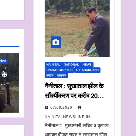
र्यटन
NAINITAL
NATIONAL
NEWS
UNCATEGORIZED
UTTARAKHAND
 के
पर्यटन
प्रशासन
नैनीताल : सुखाताल झील के
न के
सौंदर्यीकरण पर करीब 20
करोड़ रुपये खर्च, संचालन के
07/08/2026
लिए संस्था का चयन जल्द
NAINITALNEWSLINE.IN
नैनीताल:::- मुख्यमंत्री सचिव व कुमाऊं
आयुक्त दीपक रावत ने सूखाताल झील