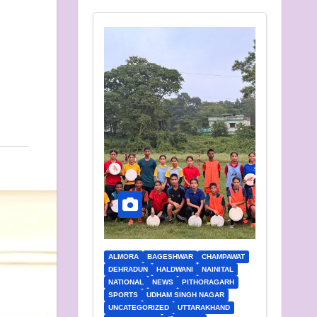
ALMORA
BAGESHWAR
CHAMPAWAT
DEHRADUN
HALDWANI
NAINITAL
NATIONAL
NEWS
PITHORAGARH
SPORTS
UDHAM SINGH NAGAR
UNCATEGORIZED
UTTARAKHAND