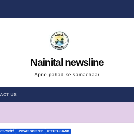
Nainital newsline
Apne pahad ke samachaar
ACT US
CS/राजनीती
UNCATEGORIZED
UTTARAKHAND