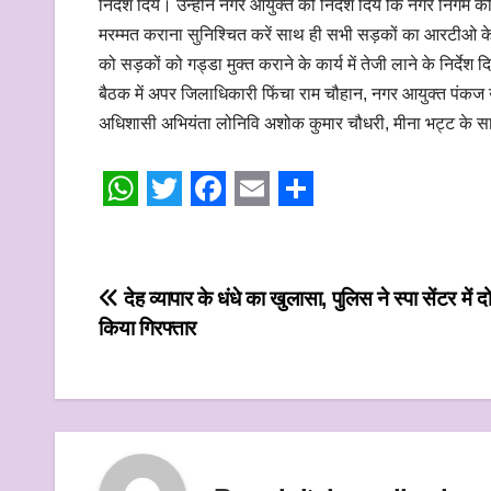
निर्देश दिये। उन्होंने नगर आयुक्त को निर्देश दिये कि नगर न
मरम्मत कराना सुनिश्चित करें साथ ही सभी सड़कों का आरटीओ के म
को सड़कों को गड्डा मुक्त कराने के कार्य में तेजी लाने के निर्देश द
बैठक में अपर जिलाधिकारी फिंचा राम चौहान, नगर आयुक्त पंकज उ
अधिशासी अभियंता लोनिवि अशोक कुमार चौधरी, मीना भट्ट के स
W
T
F
E
S
h
w
a
m
h
a
i
c
a
a
Post
देह व्यापार के धंधे का खुलासा, पुलिस ने स्पा सेंटर में द
t
t
e
i
r
किया गिरफ्तार
navigation
s
t
b
l
e
A
e
o
p
r
o
p
k