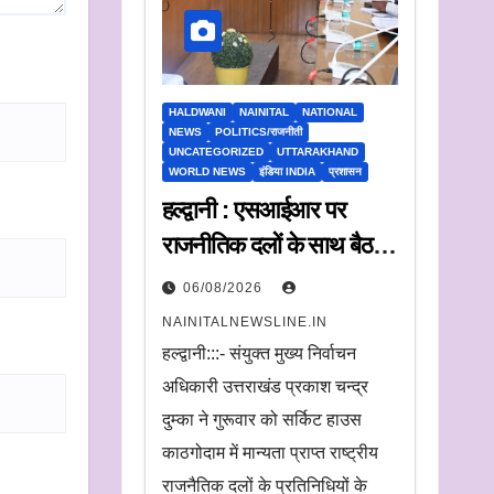
HALDWANI
NAINITAL
NATIONAL
NEWS
POLITICS/राजनीती
UNCATEGORIZED
UTTARAKHAND
WORLD NEWS
इंडिया INDIA
प्रशासन
हल्द्वानी : एसआईआर पर
राजनीतिक दलों के साथ बैठक,
संयुक्त मुख्य निर्वाचन अधिकारी
06/08/2026
ने सुनी आपत्तियां
NAINITALNEWSLINE.IN
हल्द्वानी:::- संयुक्त मुख्य निर्वाचन
अधिकारी उत्तराखंड प्रकाश चन्द्र
दुम्का ने गुरूवार को सर्किट हाउस
काठगोदाम में मान्यता प्राप्त राष्ट्रीय
राजनैतिक दलों के प्रतिनिधियों के