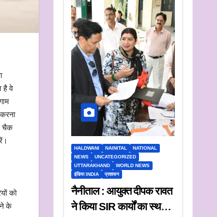
ा
है वे
लगाम
न करना
त चैक
ें।
HALDWANI
NAINITAL
NATIONAL
NEWS
UNCATEGORIZED
UTTARAKHAND
WORLD NEWS
इंडिया INDIA
प्रशासन
नैनीताल : आयुक्त दीपक रावत
ियों को
ने किया SIR कार्यों का स्थलीय
ने के