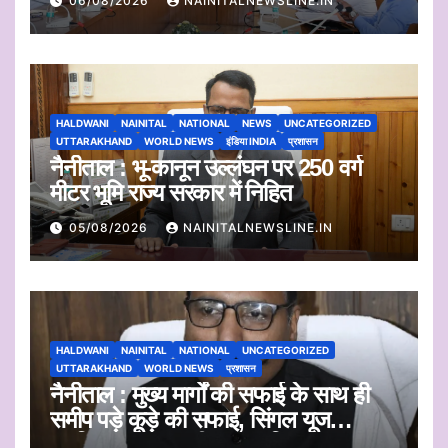
06/08/2026
NAINITALNEWSLINE.IN
HALDWANI
NAINITAL
NATIONAL
NEWS
UNCATEGORIZED
UTTARAKHAND
WORLD NEWS
इंडिया INDIA
प्रशासन
नैनीताल : भू-कानून उल्लंघन पर 250 वर्ग
मीटर भूमि राज्य सरकार में निहित
05/08/2026
NAINITALNEWSLINE.IN
HALDWANI
NAINITAL
NATIONAL
UNCATEGORIZED
UTTARAKHAND
WORLD NEWS
प्रशासन
नैनीताल : मुख्य मार्गों की सफाई के साथ ही
समीप पड़े कूड़े की सफाई, सिंगल यूज
प्लास्टिक का एकत्रीकरण व किया जाएगा