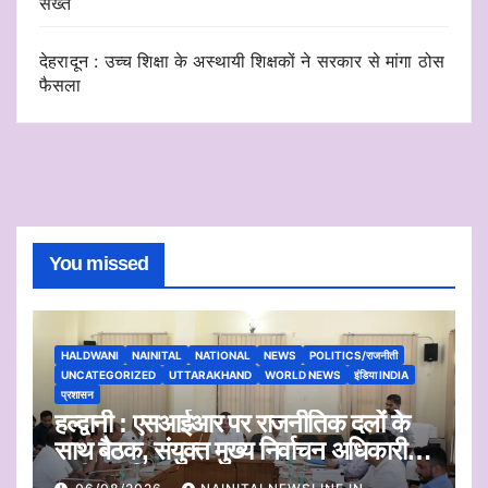
सख्त
देहरादून : उच्च शिक्षा के अस्थायी शिक्षकों ने सरकार से मांगा ठोस
फैसला
You missed
HALDWANI
NAINITAL
NATIONAL
NEWS
POLITICS/राजनीती
UNCATEGORIZED
UTTARAKHAND
WORLD NEWS
इंडिया INDIA
प्रशासन
हल्द्वानी : एसआईआर पर राजनीतिक दलों के
साथ बैठक, संयुक्त मुख्य निर्वाचन अधिकारी ने
सुनी आपत्तियां