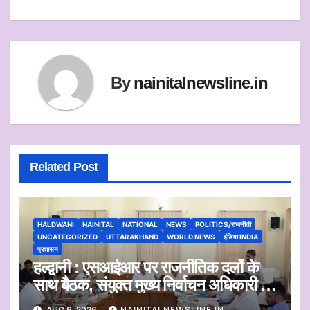
navigation
p
o
p
o
k
By
nainitalnewsline.in
Related Post
HALDWANI
NAINITAL
NATIONAL
NEWS
POLITICS/राजनीती
UNCATEGORIZED
UTTARAKHAND
WORLD NEWS
इंडिया INDIA
प्रशासन
हल्द्वानी : एसआईआर पर राजनीतिक दलों के
साथ बैठक, संयुक्त मुख्य निर्वाचन अधिकारी ने
सुनी आपत्तियां
AUG 6, 2026
NAINITALNEWSLINE.IN