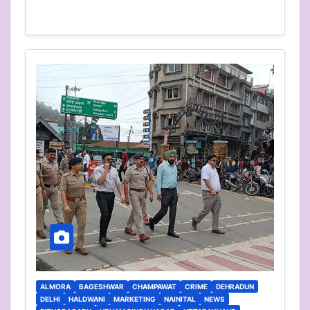
ALMORA
BAGESHWAR
CHAMPAWAT
CRIME
DEHRADUN
DELHI
HALDWANI
MARKETING
NAINITAL
NEWS