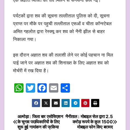
एक अज्ञात व्यक्ति का शव मिलने से सनसनी फ़ैल गई।
पर्यटकों द्वारा शव की सूचना तल्लीताल पुलिस को दी, सूचना
प्राप्त पर मौके पर पहुची तल्लीताल एसओं व चीता कॉन्स्टेबल
अमित गहलोत द्वारा रेस्क्यू कर शव को नैनी झील से बाहर
निकाला गया।
इस दौरान अज्ञात शव की तलाशी लेने पर कोई पहचान ना मिल
पाई जाने पर अज्ञात शव की शिनाख्त के लिए अज्ञात शव को
मोर्चरी में रख दिया है।
W
T
F
E
S
h
w
a
m
h
at
itt
c
ai
ar
s
er
e
l
e
अल्मोड़ा : जिला बार एसोसिएशन
नैनीताल : मोबाइल सेल द्वारा 2.5
Post
के चुनाव पदाधिकारियों के लिए
करोड़ रूपये के कुल 1500
A
b
शुरू हुई नामांकन की प्रकिया
मोबाइल फोन किए बरामद