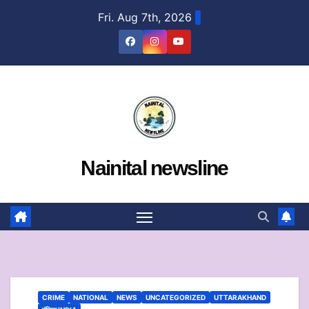
Skip
Fri. Aug 7th, 2026
to
content
Nainital newsline
CRIME
NATIONAL
NEWS
UNCATEGORIZED
UTTARAKHAND