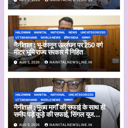
HALDWANI
NAINITAL
NATIONAL
NEWS
UNCATEGORIZED
UTTARAKHAND
WORLD NEWS
इंडिया INDIA
प्रशासन
नैनीताल : भू-कानून उल्लंघन पर 250 वर्ग
मीटर भूमि राज्य सरकार में निहित
AUG 5, 2026
NAINITALNEWSLINE.IN
HALDWANI
NAINITAL
NATIONAL
UNCATEGORIZED
UTTARAKHAND
WORLD NEWS
प्रशासन
नैनीताल : मुख्य मार्गों की सफाई के साथ ही
समीप पड़े कूड़े की सफाई, सिंगल यूज
प्लास्टिक का एकत्रीकरण व किया जाएगा
AUG 5, 2026
NAINITALNEWSLINE.IN