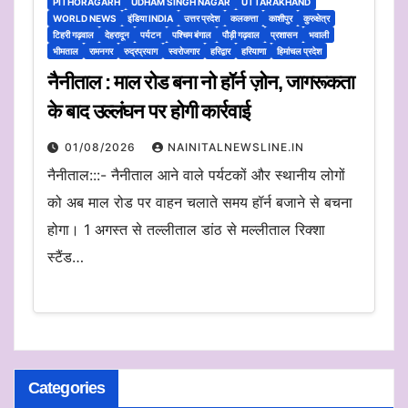
PITHORAGARH
UDHAM SINGH NAGAR
UTTARAKHAND
WORLD NEWS
इंडिया INDIA
उत्तर प्रदेश
कलकत्ता
काशीपुर
कुरुक्षेत्र
टिहरी गढ़वाल
देहरादून
पर्यटन
पश्चिम बंगाल
पौड़ी गढ़वाल
प्रशासन
भवाली
भीमताल
रामनगर
रुद्रप्रयाग
स्वरोजगार
हरिद्वार
हरियाणा
हिमांचल प्रदेश
नैनीताल : माल रोड बना नो हॉर्न ज़ोन, जागरूकता
के बाद उल्लंघन पर होगी कार्रवाई
01/08/2026
NAINITALNEWSLINE.IN
नैनीताल:::- नैनीताल आने वाले पर्यटकों और स्थानीय लोगों
को अब माल रोड पर वाहन चलाते समय हॉर्न बजाने से बचना
होगा। 1 अगस्त से तल्लीताल डांठ से मल्लीताल रिक्शा
स्टैंड…
Categories