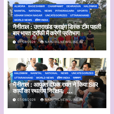
ALMORA
BAGESHWAR
CHAMPAWAT
DEHRADUN
HALDWANI
NAINITAL
NATIONAL
NEWS
PITHORAGARH
SPORTS
UDHAM SINGH NAGAR
UNCATEGORIZED
UTTARAKHAND
WORLD NEWS
इंडिया INDIA
नैनीताल : उत्तराखंड फ्लाइंग डिस्क टीम पहली
बार भारत ट्रॉफी में करेगी प्रतिभाग
07/08/2026
NAINITALNEWSLINE.IN
HALDWANI
NAINITAL
NATIONAL
NEWS
UNCATEGORIZED
UTTARAKHAND
WORLD NEWS
इंडिया INDIA
प्रशासन
नैनीताल : आयुक्त दीपक रावत ने किया SIR
कार्यों का स्थलीय निरीक्षण.
अधिकारियों को दिए समयबद्ध निस्तारण और
07/08/2026
NAINITALNEWSLINE.IN
पारदर्शिता के निर्देश