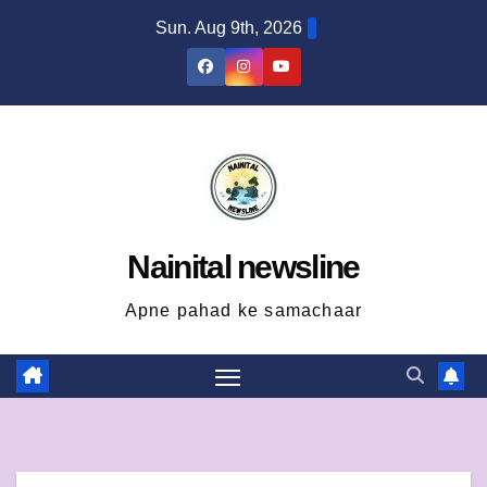
Skip
Sun. Aug 9th, 2026
to
content
Nainital newsline
Apne pahad ke samachaar