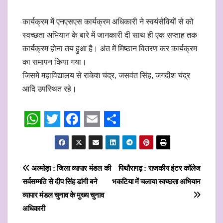
कार्यक्रम में एनएसएस कार्यक्रम अधिकारी ने स्वयंसेवियों से को
स्वच्छता अभियान के बारे में जानकारी दी साथ ही एक सप्ताह तक
कार्यक्रम होना तय हुआ है। अंत में मिष्ठान वितरण कर कार्यक्रम
का समापन किया गया।
जिसमे महाविद्यालय से राकेश चंद्र, जसवंत सिंह, जगदीश चंद्र
आदि उपस्थित रहे।
W
T
F
E
S
h
w
a
m
h
a
i
c
a
a
Post
अल्मोड़ा : जिला व्यापार मंडल की
पिथौरागढ़ : राजकीय इंटर कॉलेज
t
t
e
i
r
सर्वसम्मति से दीप सिंह डांगी बने
भकटिया में चलाया स्वच्छता अभियान
navigation
s
t
b
l
e
व्यापार मंडल चुनाव के मुख्य चुनाव
अधिकारी
A
e
o