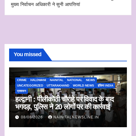
मुख्य निर्वाचन अधिकारी ने सुनी आपत्तियां
You missed
CRIME
HALDWANI
NAINITAL
NATIONAL
NEWS
UNCATEGORIZED
UTTARAKHAND
WORLD NEWS
इंडिया INDIA
प्रशासन
हल्द्वानी : पीलीकोठी चौराहे पर विवाद के बाद
भगदड़, पुलिस ने 20 लोगों पर की कार्रवाई
08/08/2026
NAINITALNEWSLINE.IN