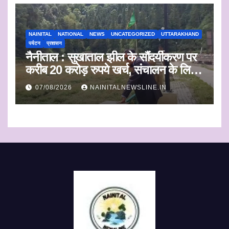
NAINITAL
NATIONAL
NEWS
UNCATEGORIZED
UTTARAKHAND
पर्यटन
प्रशासन
नैनीताल : सुखाताल झील के सौंदर्यीकरण पर
करीब 20 करोड़ रुपये खर्च, संचालन के लिए
संस्था का चयन जल्द
07/08/2026
NAINITALNEWSLINE.IN