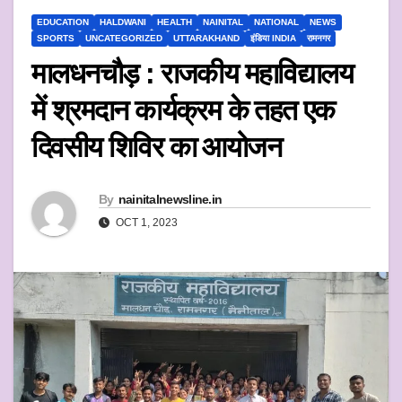
EDUCATION
HALDWANI
HEALTH
NAINITAL
NATIONAL
NEWS
SPORTS
UNCATEGORIZED
UTTARAKHAND
इंडिया INDIA
रामनगर
मालधनचौड़ : राजकीय महाविद्यालय
में श्रमदान कार्यक्रम के तहत एक
दिवसीय शिविर का आयोजन
By
nainitalnewsline.in
OCT 1, 2023