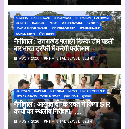
ALMORA
BAGESHWAR
CHAMPAWAT
DEHRADUN
HALDWANI
NAINITAL
NATIONAL
NEWS
PITHORAGARH
SPORTS
UDHAM SINGH NAGAR
UNCATEGORIZED
UTTARAKHAND
WORLD NEWS
इंडिया INDIA
नैनीताल : उत्तराखंड फ्लाइंग डिस्क टीम पहली
बार भारत ट्रॉफी में करेगी प्रतिभाग
AUG 7, 2026
NAINITALNEWSLINE.IN
HALDWANI
NAINITAL
NATIONAL
NEWS
UNCATEGORIZED
UTTARAKHAND
WORLD NEWS
इंडिया INDIA
प्रशासन
नैनीताल : आयुक्त दीपक रावत ने किया SIR
कार्यों का स्थलीय निरीक्षण.
अधिकारियों को दिए समयबद्ध निस्तारण और
AUG 7, 2026
NAINITALNEWSLINE.IN
पारदर्शिता के निर्देश