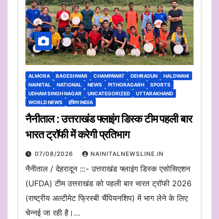
ALMORA
BAGESHWAR
CHAMPAWAT
DEHRADUN
HALDWANI
NAINITAL
NATIONAL
NEWS
PITHORAGARH
SPORTS
UDHAM SINGH NAGAR
UNCATEGORIZED
UTTARAKHAND
WORLD NEWS
इंडिया INDIA
नैनीताल : उत्तराखंड फ्लाइंग डिस्क टीम पहली बार
भारत ट्रॉफी में करेगी प्रतिभाग
07/08/2026
NAINITALNEWSLINE.IN
नैनीताल / देहरादून :::- उत्तराखंड फ्लाइंग डिस्क एसोसिएशन
(UFDA) टीम उत्तराखंड को पहली बार भारत ट्रॉफी 2026
(राष्ट्रीय अल्टीमेट फ्रिस्बी चैंपियनशिप) में भाग लेने के लिए
चेन्नई जा रही है।…