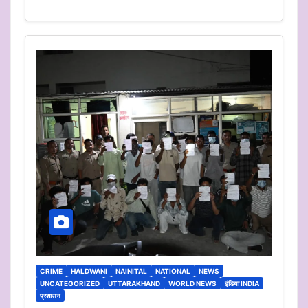
CRIME
HALDWANI
NAINITAL
NATIONAL
NEWS
UNCATEGORIZED
UTTARAKHAND
WORLD NEWS
इंडिया INDIA
प्रशासन