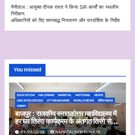
नैनीताल : आयुक्त दीपक रावत ने किया SIR कार्यों का स्थलीय
निरीक्षण.
अधिकारियों को दिए समयबद्ध निस्तारण और पारदर्शिता के निर्देश
You missed
EDUCATION
HALDWANI
NAINITAL
NATIONAL
NEWS
UNCATEGORIZED
UTTARAKHAND
WORLD NEWS
इंडिया INDIA
प्रशासन
बाजपुर : राजकीय स्नातकोत्तर महाविद्यालय में
हर घर तिरंगा कार्यक्रम के अंतर्गत तिरंगे से
प्रेरित कलाकृति चित्रण प्रतियोगिता
09/08/2026
NAINITALNEWSLINE.IN