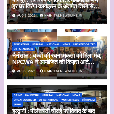
हर घर तिरंगा कार्यक्रम के अंतर्गत तिरंगे से
प्रेरित कलाकृति चित्रण प्रतियोगिता
AUG 9, 2026
NAINITALNEWSLINE.IN
आयोजित
EDUCATION
NAINITAL
NATIONAL
NEWS
UNCATEGORIZED
UTTARAKHAND
नैनीताल : बच्चों की रचनात्मकता को मिला मंच,
NPCWA ने आयोजित की किड्स आर्ट
वर्कशॉप
AUG 9, 2026
NAINITALNEWSLINE.IN
CRIME
HALDWANI
NAINITAL
NATIONAL
NEWS
UNCATEGORIZED
UTTARAKHAND
WORLD NEWS
इंडिया INDIA
प्रशासन
हल्द्वानी : पीलीकोठी चौराहे पर विवाद के बाद