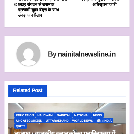
A
b
छात्र संगठन से उपाध्यक्ष
अधिसूचना जारी
navigation
p
o
प्रत्याशी युवम बोहरा के साथ
उमड़ा जनसैलाब
p
o
k
By
nainitalnewsline.in
Related Post
EDUCATION
HALDWANI
NAINITAL
NATIONAL
NEWS
UNCATEGORIZED
UTTARAKHAND
WORLD NEWS
इंडिया INDIA
प्रशासन
बाजपुर : राजकीय स्नातकोत्तर महाविद्यालय में