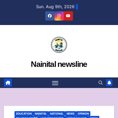
Skip
Sun. Aug 9th, 2026
to
content
Nainital newsline
EDUCATION
NAINITAL
NATIONAL
NEWS
OPINION