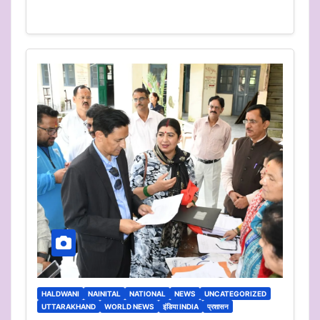
HALDWANI
NAINITAL
NATIONAL
NEWS
UNCATEGORIZED
UTTARAKHAND
WORLD NEWS
इंडिया INDIA
प्रशासन