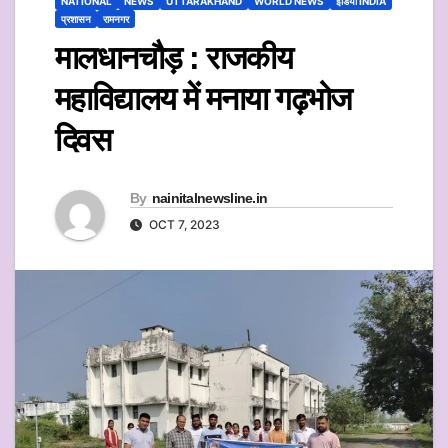
NATIONAL
NEWS
UTTARAKHAND
WORLD NEWS
इंडिया INDIA
प्रशासन
रामनगर
मालधानचौड़ : राजकीय
महाविद्यालय में मनाया गढ़भोज
दिवस
By
nainitalnewsline.in
OCT 7, 2023