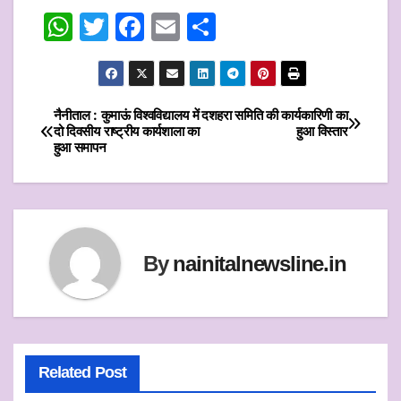
W
T
F
E
S
h
w
a
m
h
at
itt
c
ai
ar
s
er
e
l
e
नैनीताल : कुमाऊं विश्वविद्यालय में
दशहरा समिति की कार्यकारिणी का
Post
दो दिवसीय राष्ट्रीय कार्यशाला का
हुआ विस्तार
A
b
हुआ समापन
navigation
p
o
p
o
k
By
nainitalnewsline.in
Related Post