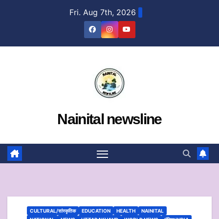
Skip
Fri. Aug 7th, 2026
to
content
Nainital newsline
CULTURAL/सांस्कृतिक
EDUCATION
HEALTH
NAINITAL