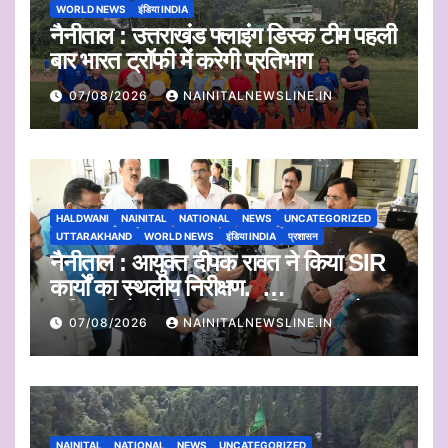
WORLD NEWS
इंडिया INDIA
नैनीताल : उत्तराखंड फ्लाइंग डिस्क टीम पहली
बार भारत ट्रॉफी में करेगी प्रतिभाग
07/08/2026
NAINITALNEWSLINE.IN
HALDWANI
NAINITAL
NATIONAL
NEWS
UNCATEGORIZED
UTTARAKHAND
WORLD NEWS
इंडिया INDIA
प्रशासन
नैनीताल : आयुक्त दीपक रावत ने किया SIR
कार्यों का स्थलीय निरीक्षण.
अधिकारियों को दिए समयबद्ध निस्तारण और
07/08/2026
NAINITALNEWSLINE.IN
पारदर्शिता के निर्देश
NAINITAL
NATIONAL
NEWS
UNCATEGORIZED