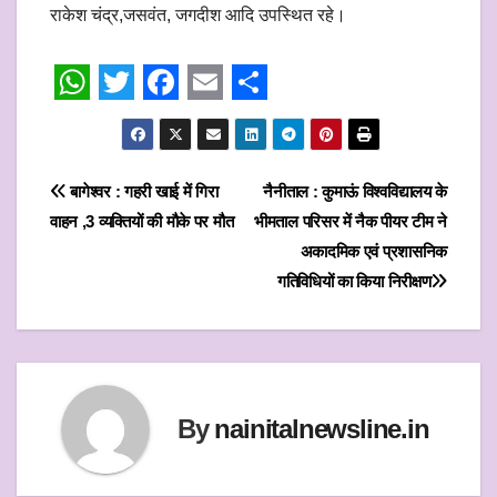
राकेश चंद्र,जसवंत, जगदीश आदि उपस्थित रहे।
W
T
F
E
S
h
w
a
m
h
a
i
c
a
a
Post
बागेश्वर : गहरी खाई में गिरा
नैनीताल : कुमाऊं विश्वविद्यालय के
t
t
e
i
r
वाहन ,3 व्यक्तियों की मौके पर मौत
भीमताल परिसर में नैक पीयर टीम ने
navigation
s
t
b
l
e
अकादमिक एवं प्रशासनिक
गतिविधियों का किया निरीक्षण
A
e
o
p
r
o
p
k
By
nainitalnewsline.in