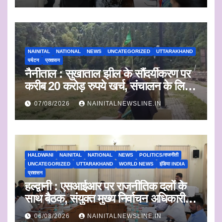
NAINITAL
NATIONAL
NEWS
UNCATEGORIZED
UTTARAKHAND
पर्यटन
प्रशासन
नैनीताल : सुखाताल झील के सौंदर्यीकरण पर
करीब 20 करोड़ रुपये खर्च, संचालन के लिए
संस्था का चयन जल्द
07/08/2026
NAINITALNEWSLINE.IN
HALDWANI
NAINITAL
NATIONAL
NEWS
POLITICS/राजनीती
UNCATEGORIZED
UTTARAKHAND
WORLD NEWS
इंडिया INDIA
प्रशासन
हल्द्वानी : एसआईआर पर राजनीतिक दलों के
साथ बैठक, संयुक्त मुख्य निर्वाचन अधिकारी ने
सुनी आपत्तियां
06/08/2026
NAINITALNEWSLINE.IN