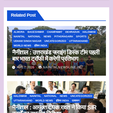
Related Post
ALMORA
BAGESHWAR
CHAMPAWAT
DEHRADUN
HALDWANI
NAINITAL
NATIONAL
NEWS
PITHORAGARH
SPORTS
UDHAM SINGH NAGAR
UNCATEGORIZED
UTTARAKHAND
WORLD NEWS
इंडिया INDIA
नैनीताल : उत्तराखंड फ्लाइंग डिस्क टीम पहली
बार भारत ट्रॉफी में करेगी प्रतिभाग
AUG 7, 2026
NAINITALNEWSLINE.IN
HALDWANI
NAINITAL
NATIONAL
NEWS
UNCATEGORIZED
UTTARAKHAND
WORLD NEWS
इंडिया INDIA
प्रशासन
नैनीताल : आयुक्त दीपक रावत ने किया SIR