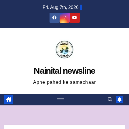
Skip
Fri. Aug 7th, 2026
to
content
Nainital newsline
Apne pahad ke samachaar