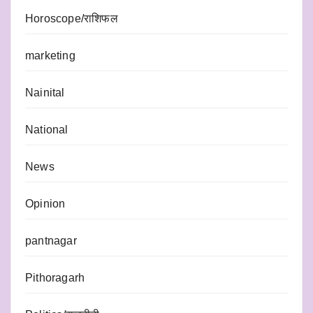
Horoscope/राशिफल
marketing
Nainital
National
News
Opinion
pantnagar
Pithoragarh