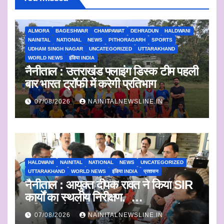
ALMORA
BAGESHWAR
CHAMPAWAT
DEHRADUN
HALDWANI
NAINITAL
NATIONAL
NEWS
PITHORAGARH
SPORTS
UDHAM SINGH NAGAR
UNCATEGORIZED
UTTARAKHAND
WORLD NEWS
इंडिया INDIA
नैनीताल : उत्तराखंड फ्लाइंग डिस्क टीम पहली
बार भारत ट्रॉफी में करेगी प्रतिभाग
07/08/2026
NAINITALNEWSLINE.IN
HALDWANI
NAINITAL
NATIONAL
NEWS
UNCATEGORIZED
UTTARAKHAND
WORLD NEWS
इंडिया INDIA
प्रशासन
नैनीताल : आयुक्त दीपक रावत ने किया SIR
कार्यों का स्थलीय निरीक्षण.
अधिकारियों को दिए समयबद्ध निस्तारण और
07/08/2026
NAINITALNEWSLINE.IN
पारदर्शिता के निर्देश