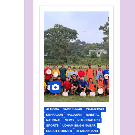
ALMORA
BAGESHWAR
CHAMPAWAT
DEHRADUN
HALDWANI
NAINITAL
NATIONAL
NEWS
PITHORAGARH
SPORTS
UDHAM SINGH NAGAR
UNCATEGORIZED
UTTARAKHAND