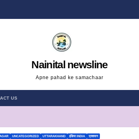
Nainital newsline
Apne pahad ke samachaar
ACT US
NAGAR
UNCATEGORIZED
UTTARAKHAND
इंडिया INDIA
प्रशासन