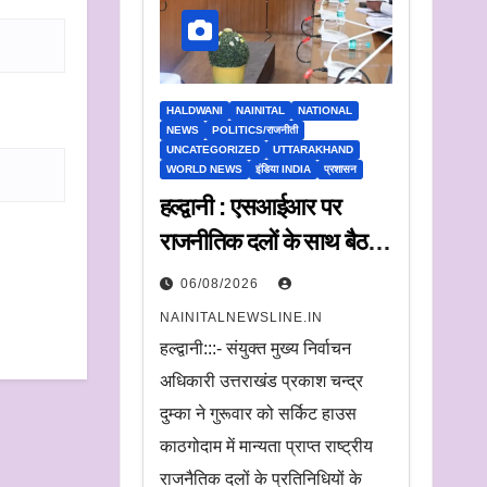
HALDWANI
NAINITAL
NATIONAL
NEWS
POLITICS/राजनीती
UNCATEGORIZED
UTTARAKHAND
WORLD NEWS
इंडिया INDIA
प्रशासन
हल्द्वानी : एसआईआर पर
राजनीतिक दलों के साथ बैठक,
संयुक्त मुख्य निर्वाचन अधिकारी
06/08/2026
ने सुनी आपत्तियां
NAINITALNEWSLINE.IN
हल्द्वानी:::- संयुक्त मुख्य निर्वाचन
अधिकारी उत्तराखंड प्रकाश चन्द्र
दुम्का ने गुरूवार को सर्किट हाउस
काठगोदाम में मान्यता प्राप्त राष्ट्रीय
राजनैतिक दलों के प्रतिनिधियों के