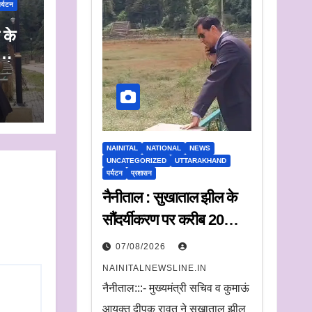
र्यटन
 के
न के
NAINITAL
NATIONAL
NEWS
UNCATEGORIZED
UTTARAKHAND
पर्यटन
प्रशासन
नैनीताल : सुखाताल झील के
सौंदर्यीकरण पर करीब 20
करोड़ रुपये खर्च, संचालन के
07/08/2026
लिए संस्था का चयन जल्द
NAINITALNEWSLINE.IN
नैनीताल:::- मुख्यमंत्री सचिव व कुमाऊं
आयुक्त दीपक रावत ने सूखाताल झील