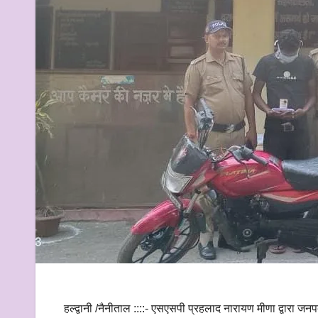
हल्द्वानी /नैनीताल ::::- एसएसपी प्रहलाद नारायण मीणा द्वारा जन