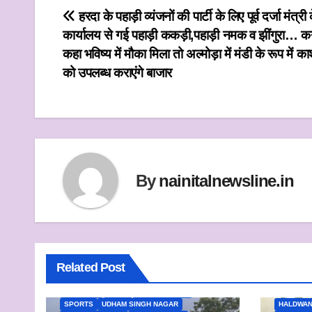
a
i
c
a
a
Post
हरदा के पहाड़ी व्यंजनों की पार्टी के लिए पूर्व दर्जा मंत्री 
t
t
e
i
r
कार्यालय से गई पहाड़ी ककड़ी,पहाड़ी नमक व झींगुरा… कर
navigation
s
t
b
l
e
कहा भविष्य में मौका मिला तो अल्मोड़ा में मंडी के रूप में का
को उपलब्ध कराएंगे बाजार
A
e
o
p
r
o
p
k
By
nainitalnewsline.in
Related Post
ALMORA
BAGESHWAR
CHAMPAWAT
DEHRADUN
HALDWANI
NAINITAL
NATIONAL
NEWS
PITHORAGARH
SPORTS
UDHAM SINGH NAGAR
HALDWAN