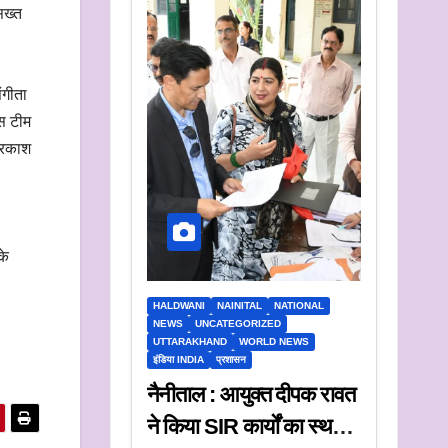
सख्त
ंगीता
िस टीम
प्रकाश
के
HALDWANI
NAINITAL
NATIONAL
NEWS
UNCATEGORIZED
UTTARAKHAND
WORLD NEWS
इंडिया INDIA
प्रशासन
नैनीताल : आयुक्त दीपक रावत
ने किया SIR कार्यों का स्थलीय