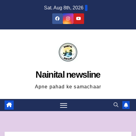
Skip
Sat. Aug 8th, 2026
to
content
Nainital newsline
Apne pahad ke samachaar