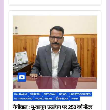
HALDWANI
NAINITAL
NATIONAL
NEWS
UNCATEGORIZED
UTTARAKHAND
WORLD NEWS
इंडिया INDIA
प्रशासन
नैनीताल : भू-कानून उल्लंघन पर 250 वर्ग मीटर