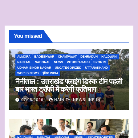
You missed
ALMORA
BAGESHWAR
CHAMPAWAT
DEHRADUN
HALDWANI
NAINITAL
NATIONAL
NEWS
PITHORAGARH
SPORTS
UDHAM SINGH NAGAR
UNCATEGORIZED
UTTARAKHAND
WORLD NEWS
इंडिया INDIA
नैनीताल : उत्तराखंड फ्लाइंग डिस्क टीम पहली
बार भारत ट्रॉफी में करेगी प्रतिभाग
07/08/2026
NAINITALNEWSLINE.IN
HALDWANI
NAINITAL
NATIONAL
NEWS
UNCATEGORIZED