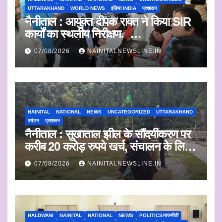
UTTARAKHAND
WORLD NEWS
इंडिया INDIA
प्रशासन
नैनीताल : आयुक्त दीपक रावत ने किया SIR
कार्यों का स्थलीय निरीक्षण.
अधिकारियों को दिए समयबद्ध निस्तारण और
07/08/2026
NAINITALNEWSLINE.IN
पारदर्शिता के निर्देश
NAINITAL
NATIONAL
NEWS
UNCATEGORIZED
UTTARAKHAND
पर्यटन
प्रशासन
नैनीताल : सुखाताल झील के सौंदर्यीकरण पर
करीब 20 करोड़ रुपये खर्च, संचालन के लिए
संस्था का चयन जल्द
07/08/2026
NAINITALNEWSLINE.IN
HALDWANI
NAINITAL
NATIONAL
NEWS
POLITICS/राजनीती