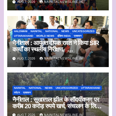
AUG 7, 2026
NAINITALNEWSLINE.IN
HALDWANI
NAINITAL
NATIONAL
NEWS
UNCATEGORIZED
UTTARAKHAND
WORLD NEWS
इंडिया INDIA
प्रशासन
नैनीताल : आयुक्त दीपक रावत ने किया SIR
कार्यों का स्थलीय निरीक्षण.
अधिकारियों को दिए समयबद्ध निस्तारण और
AUG 7, 2026
NAINITALNEWSLINE.IN
पारदर्शिता के निर्देश
NAINITAL
NATIONAL
NEWS
UNCATEGORIZED
UTTARAKHAND
पर्यटन
प्रशासन
नैनीताल : सुखाताल झील के सौंदर्यीकरण पर
करीब 20 करोड़ रुपये खर्च, संचालन के लिए
संस्था का चयन जल्द
AUG 7, 2026
NAINITALNEWSLINE.IN