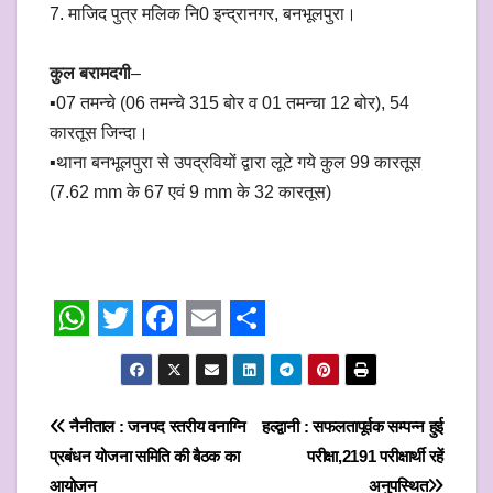
7. माजिद पुत्र मलिक नि0 इन्द्रानगर, बनभूलपुरा।
कुल बरामदगी
–
▪️07 तमन्चे (06 तमन्चे 315 बोर व 01 तमन्चा 12 बोर), 54
कारतूस जिन्दा।
▪️थाना बनभूलपुरा से उपद्रवियों द्वारा लूटे गये कुल 99 कारतूस
(7.62 mm के 67 एवं 9 mm के 32 कारतूस)
W
T
F
E
S
h
w
a
m
h
a
i
c
a
a
Post
नैनीताल : जनपद स्तरीय वनाग्नि
हल्द्वानी : सफलतापूर्वक सम्पन्न हुई
t
t
e
i
r
प्रबंधन योजना समिति की बैठक का
परीक्षा,2191 परीक्षार्थी रहें
navigation
आयोजन
अनुपस्थित