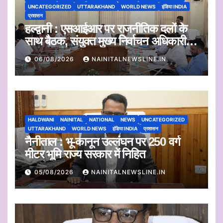
UNCATEGORIZED
UTTARAKHAND
WORLD NEWS
इंडिया INDIA
प्रशासन
हल्द्वानी : एसआईआर पर राजनीतिक दलों के
साथ बैठक, संयुक्त मुख्य निर्वाचन अधिकारी ने
सुनी आपत्तियां
06/08/2026
NAINITALNEWSLINE.IN
HALDWANI
NAINITAL
NATIONAL
NEWS
UNCATEGORIZED
UTTARAKHAND
WORLD NEWS
इंडिया INDIA
प्रशासन
नैनीताल : भू-कानून उल्लंघन पर 250 वर्ग
मीटर भूमि राज्य सरकार में निहित
05/08/2026
NAINITALNEWSLINE.IN