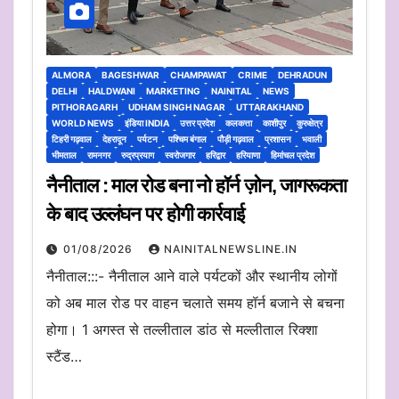
ALMORA
BAGESHWAR
CHAMPAWAT
CRIME
DEHRADUN
DELHI
HALDWANI
MARKETING
NAINITAL
NEWS
PITHORAGARH
UDHAM SINGH NAGAR
UTTARAKHAND
WORLD NEWS
इंडिया INDIA
उत्तर प्रदेश
कलकत्ता
काशीपुर
कुरुक्षेत्र
टिहरी गढ़वाल
देहरादून
पर्यटन
पश्चिम बंगाल
पौड़ी गढ़वाल
प्रशासन
भवाली
भीमताल
रामनगर
रुद्रप्रयाग
स्वरोजगार
हरिद्वार
हरियाणा
हिमांचल प्रदेश
नैनीताल : माल रोड बना नो हॉर्न ज़ोन, जागरूकता
के बाद उल्लंघन पर होगी कार्रवाई
01/08/2026
NAINITALNEWSLINE.IN
नैनीताल:::- नैनीताल आने वाले पर्यटकों और स्थानीय लोगों
को अब माल रोड पर वाहन चलाते समय हॉर्न बजाने से बचना
होगा। 1 अगस्त से तल्लीताल डांठ से मल्लीताल रिक्शा
स्टैंड…