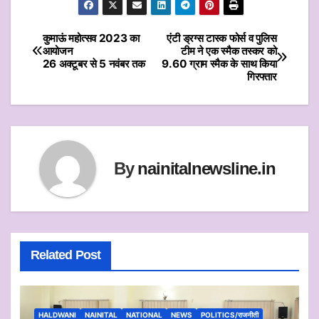
at
itt
c
ai
ar
s
er
e
l
e
कुमाऊं महोत्सव 2023 का
एंटी ड्रग्स टास्क फोर्स व पुलिस
Post
आयोजन
टीम ने एक स्मैक तस्कर को
A
b
26 अक्टूबर से 5 नवंबर तक
9.60 ग्राम स्मैक के साथ किया
navigation
p
o
गिरफ्तार
p
o
k
By
nainitalnewsline.in
Related Post
HALDWANI
NAINITAL
NATIONAL
NEWS
POLITICS/राजनीती