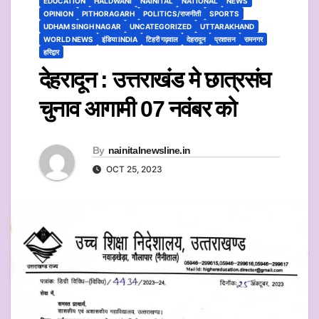
EDUCATION
HALDWANI
NAINITAL
NATIONAL
NEWS
OPINION
PITHORAGARH
POLITICS/राजनीती
SPORTS
UDHAM SINGH NAGAR
UNCATEGORIZED
UTTARAKHAND
WORLD NEWS
इंडिया INDIA
टिहरी गढ़वाल
देहरादून
प्रशासन
रामनगर
हरिद्वार
देहरादून : उत्तराखंड मे छात्रसंघ
चुनाव आगामी 07 नवंबर को
By
nainitalnewsline.in
OCT 25, 2023