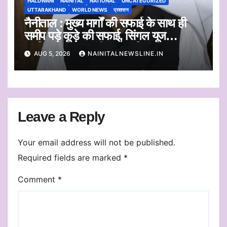
HALDWANI
NAINITAL
NATIONAL
UNCATEGORIZED
UTTARAKHAND
WORLD NEWS
प्रशासन
नैनीताल : मुख्य मार्गों की सफाई के साथ ही
समीप पड़े कूड़े की सफाई, सिंगल यूज
प्लास्टिक का एकत्रीकरण व किया जाएगा
AUG 5, 2026
NAINITALNEWSLINE.IN
निस्तारण
Leave a Reply
Your email address will not be published.
Required fields are marked
*
Comment
*