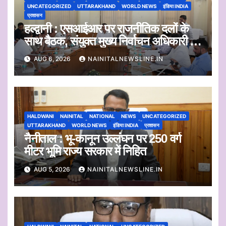
UNCATEGORIZED
UTTARAKHAND
WORLD NEWS
इंडिया INDIA
प्रशासन
हल्द्वानी : एसआईआर पर राजनीतिक दलों के
साथ बैठक, संयुक्त मुख्य निर्वाचन अधिकारी ने
सुनी आपत्तियां
AUG 6, 2026
NAINITALNEWSLINE.IN
HALDWANI
NAINITAL
NATIONAL
NEWS
UNCATEGORIZED
UTTARAKHAND
WORLD NEWS
इंडिया INDIA
प्रशासन
नैनीताल : भू-कानून उल्लंघन पर 250 वर्ग
मीटर भूमि राज्य सरकार में निहित
AUG 5, 2026
NAINITALNEWSLINE.IN