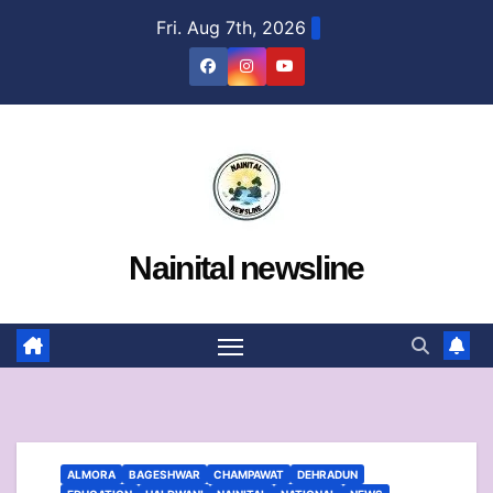
Skip
Fri. Aug 7th, 2026
to
content
Nainital newsline
ALMORA
BAGESHWAR
CHAMPAWAT
DEHRADUN