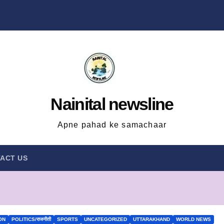
Nainital newsline
Apne pahad ke samachaar
ACT US
ON
POLITICS/राजनीती
SPORTS
UNCATEGORIZED
UTTARAKHAND
WORLD NEWS