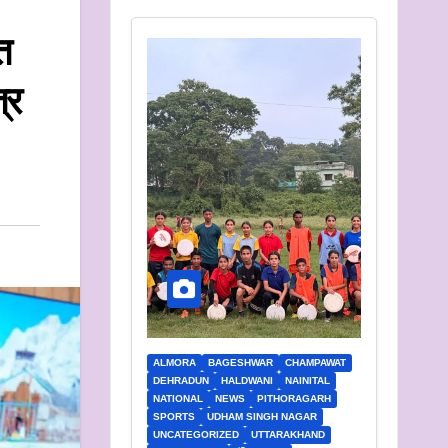
त
्र
ALMORA
BAGESHWAR
CHAMPAWAT
DEHRADUN
HALDWANI
NAINITAL
NATIONAL
NEWS
PITHORAGARH
SPORTS
UDHAM SINGH NAGAR
UNCATEGORIZED
UTTARAKHAND