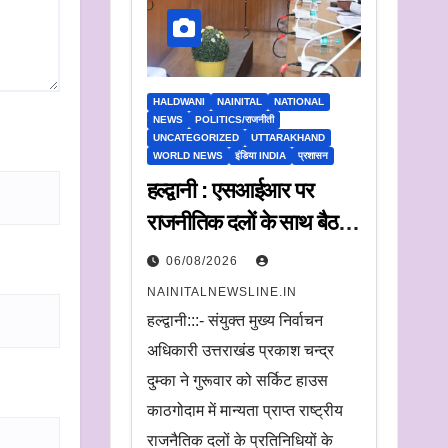
HALDWANI
NAINITAL
NATIONAL
NEWS
POLITICS/राजनीती
UNCATEGORIZED
UTTARAKHAND
WORLD NEWS
इंडिया INDIA
प्रशासन
हल्द्वानी : एसआईआर पर
राजनीतिक दलों के साथ बैठक,
संयुक्त मुख्य निर्वाचन अधिकारी
06/08/2026
ने सुनी आपत्तियां
NAINITALNEWSLINE.IN
हल्द्वानी:::- संयुक्त मुख्य निर्वाचन
अधिकारी उत्तराखंड प्रकाश चन्द्र
दुम्का ने गुरूवार को सर्किट हाउस
काठगोदाम में मान्यता प्राप्त राष्ट्रीय
राजनैतिक दलों के प्रतिनिधियों के