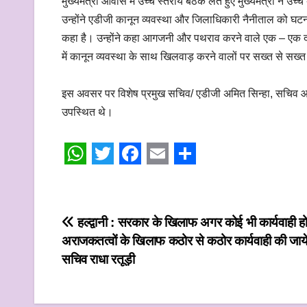
मुख्यमंत्री आवास में उच्च स्तरीय बैठक लेते हुए मुख्यमंत्री ने 
उन्होंने एडीजी कानून व्यवस्था और जिलाधिकारी नैनीताल को घटना के 
कहा है। उन्होंने कहा आगजनी और पथराव करने वाले एक – एक दंगाई
में कानून व्यवस्था के साथ खिलवाड़ करने वालों पर सख्त से स
इस अवसर पर विशेष प्रमुख सचिव/ एडीजी अमित सिन्हा, सचिव आर.
उपस्थित थे।
W
T
F
E
S
h
w
a
m
h
a
i
c
a
a
Post
हल्द्वानी : सरकार के खिलाफ अगर कोई भी कार्यवाही हो
t
t
e
i
r
अराजकतत्वों के खिलाफ कठोर से कठोर कार्यवाही की जायेग
navigation
s
t
b
l
e
सचिव राधा रतूड़ी
A
e
o