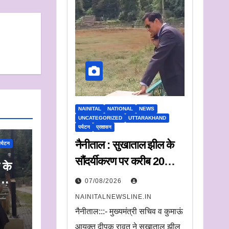
NAINITAL
NATIONAL
NEWS
UNCATEGORIZED
UTTARAKHAND
पर्यटन
प्रशासन
नैनीताल : सुखाताल झील के
र्यटन
सौंदर्यीकरण पर करीब 20
 के
करोड़ रुपये खर्च, संचालन के
07/08/2026
न के
लिए संस्था का चयन जल्द
NAINITALNEWSLINE.IN
नैनीताल:::- मुख्यमंत्री सचिव व कुमाऊं
आयुक्त दीपक रावत ने सूखाताल झील