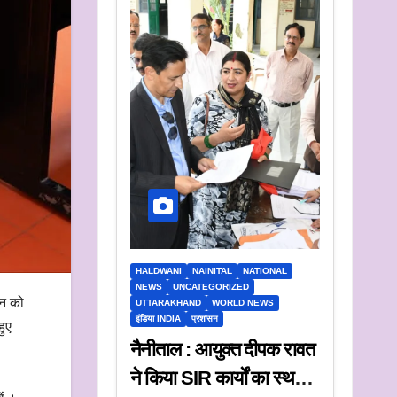
HALDWANI
NAINITAL
NATIONAL
NEWS
UNCATEGORIZED
ान को
UTTARAKHAND
WORLD NEWS
इंडिया INDIA
प्रशासन
हुए
नैनीताल : आयुक्त दीपक रावत
ने किया SIR कार्यों का स्थलीय