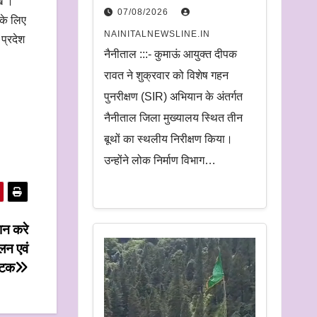
ें ।
निरीक्षण.
07/08/2026
 के लिए
अधिकारियों को दिए समयबद्ध
NAINITALNEWSLINE.IN
प्रदेश
निस्तारण और पारदर्शिता के
नैनीताल :::- कुमाऊं आयुक्त दीपक
निर्देश
रावत ने शुक्रवार को विशेष गहन
पुनरीक्षण (SIR) अभियान के अंतर्गत
नैनीताल जिला मुख्यालय स्थित तीन
बूथों का स्थलीय निरीक्षण किया।
उन्होंने लोक निर्माण विभाग…
ान करे
लन एवं
नाटक