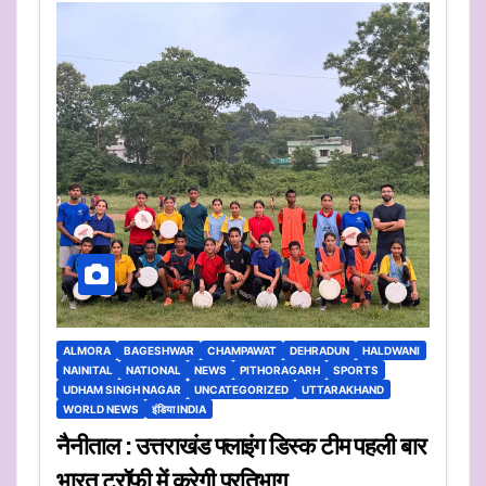
ALMORA
BAGESHWAR
CHAMPAWAT
DEHRADUN
HALDWANI
NAINITAL
NATIONAL
NEWS
PITHORAGARH
SPORTS
UDHAM SINGH NAGAR
UNCATEGORIZED
UTTARAKHAND
WORLD NEWS
इंडिया INDIA
नैनीताल : उत्तराखंड फ्लाइंग डिस्क टीम पहली बार
भारत ट्रॉफी में करेगी प्रतिभाग