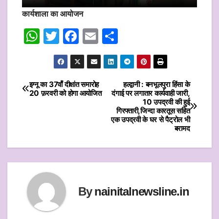
कार्यशाला का आयोजन
W
T
F
E
S
h
w
a
m
h
at
itt
c
ai
ar
s
er
e
l
e
इग्नू का 37वाँ दीक्षांत समारोह
हल्द्वानी : बनभूलपुरा हिंसा के
Post
20 फ़रवरी को होगा आयोजित
दंगाई पर लगातार कार्यवाही जारी,
A
b
10 उपद्रवी की हुई
navigation
p
o
गिरफ्तारी,जिन्दा कारतूस सहित
एक उपद्रवी के घर से पैट्रोल भी
p
o
बरामद
k
By
nainitalnewsline.in