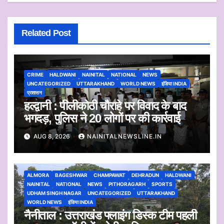
Related Post
CRIME
HALDWANI
NAINITAL
NATIONAL
NEWS
UNCATEGORIZED
UTTARAKHAND
WORLD NEWS
इंडिया INDIA
प्रशासन
हल्द्वानी : पीलीकोठी चौराहे पर विवाद के बाद
भगदड़, पुलिस ने 20 लोगों पर की कार्रवाई
AUG 8, 2026
NAINITALNEWSLINE.IN
ALMORA
BAGESHWAR
CHAMPAWAT
DEHRADUN
HALDWANI
NAINITAL
NATIONAL
NEWS
PITHORAGARH
SPORTS
UDHAM SINGH NAGAR
UNCATEGORIZED
UTTARAKHAND
WORLD NEWS
इंडिया INDIA
नैनीताल : उत्तराखंड फ्लाइंग डिस्क टीम पहली