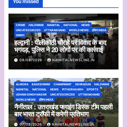
You missed
CRIME
HALDWANI
NAINITAL
NATIONAL
NEWS
UNCATEGORIZED
UTTARAKHAND
WORLD NEWS
इंडिया INDIA
प्रशासन
हल्द्वानी : पीलीकोठी चौराहे पर विवाद के बाद
भगदड़, पुलिस ने 20 लोगों पर की कार्रवाई
08/08/2026
NAINITALNEWSLINE.IN
ALMORA
BAGESHWAR
CHAMPAWAT
DEHRADUN
HALDWANI
NAINITAL
NATIONAL
NEWS
PITHORAGARH
SPORTS
UDHAM SINGH NAGAR
UNCATEGORIZED
UTTARAKHAND
WORLD NEWS
इंडिया INDIA
नैनीताल : उत्तराखंड फ्लाइंग डिस्क टीम पहली
बार भारत ट्रॉफी में करेगी प्रतिभाग
07/08/2026
NAINITALNEWSLINE.IN