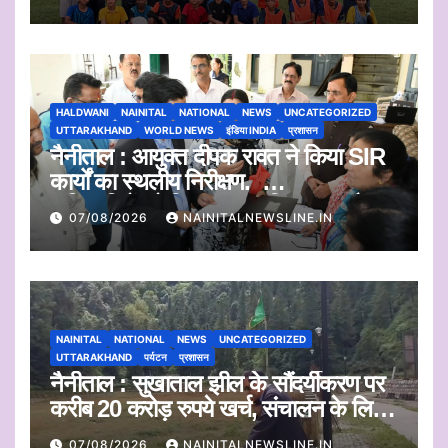
HALDWANI
NAINITAL
NATIONAL
NEWS
UNCATEGORIZED
UTTARAKHAND
WORLD NEWS
इंडिया INDIA
प्रशासन
नैनीताल : आयुक्त दीपक रावत ने किया SIR
कार्यों का स्थलीय निरीक्षण.
अधिकारियों को दिए समयबद्ध निस्तारण और
07/08/2026
NAINITALNEWSLINE.IN
पारदर्शिता के निर्देश
NAINITAL
NATIONAL
NEWS
UNCATEGORIZED
UTTARAKHAND
पर्यटन
प्रशासन
नैनीताल : सुखाताल झील के सौंदर्यीकरण पर
करीब 20 करोड़ रुपये खर्च, संचालन के लिए
संस्था का चयन जल्द
07/08/2026
NAINITALNEWSLINE.IN