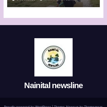
Nainital newsline
Proudly powered by WordPress
|
Theme:
Newsup
by
Themeansar
.