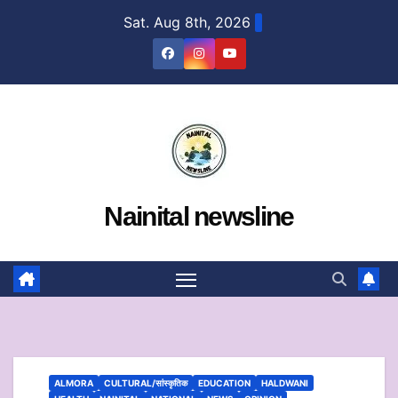
Skip
Sat. Aug 8th, 2026
to
content
Nainital newsline
ALMORA
CULTURAL/सांस्कृतिक
EDUCATION
HALDWANI