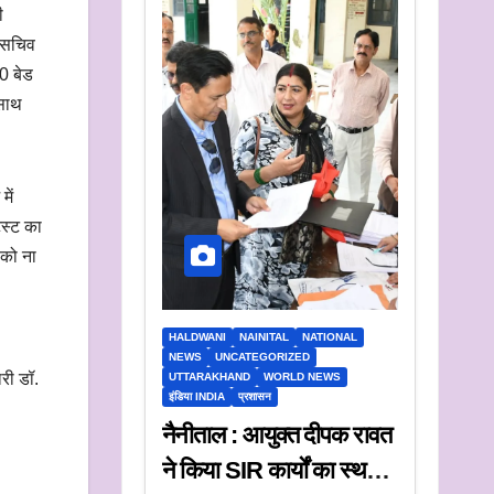
ी
य सचिव
50 बेड
 साथ
में
ैस्ट का
 को ना
HALDWANI
NAINITAL
NATIONAL
NEWS
UNCATEGORIZED
री डॉ.
UTTARAKHAND
WORLD NEWS
इंडिया INDIA
प्रशासन
नैनीताल : आयुक्त दीपक रावत
ने किया SIR कार्यों का स्थलीय