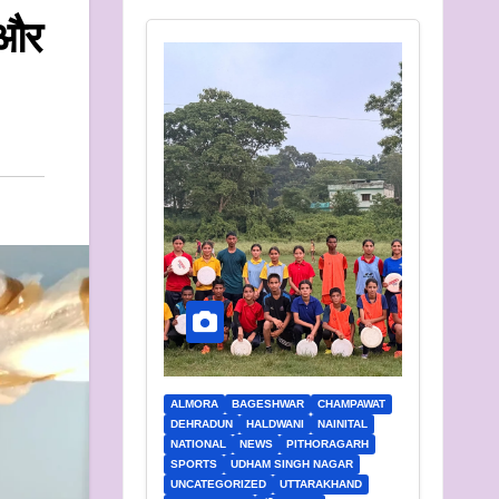
 और
ALMORA
BAGESHWAR
CHAMPAWAT
DEHRADUN
HALDWANI
NAINITAL
NATIONAL
NEWS
PITHORAGARH
SPORTS
UDHAM SINGH NAGAR
UNCATEGORIZED
UTTARAKHAND