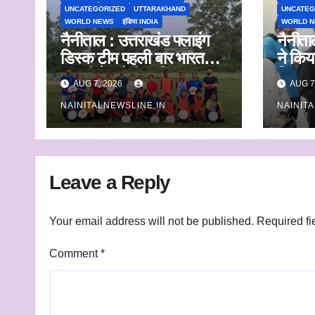
UNCATEGORIZED
UTTARAKHAND
UNCATEG
WORLD NEWS
इंडिया INDIA
WORLD 
नैनीताल : उत्तराखंड फ्लाइंग
नैनीता
डिस्क टीम पहली बार भारत
ने किय
ट्रॉफी में करेगी प्रतिभाग
निरीक्
AUG 7, 2026
AUG 7
अधिकार
NAINITALNEWSLINE.IN
NAINIT
निस्ता
निर्देश
Leave a Reply
Your email address will not be published.
Required fi
Comment
*