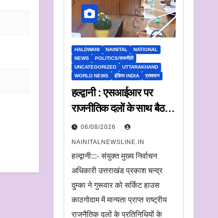
HALDWANI
NAINITAL
NATIONAL
NEWS
POLITICS/राजनीती
UNCATEGORIZED
UTTARAKHAND
WORLD NEWS
इंडिया INDIA
प्रशासन
हल्द्वानी : एसआईआर पर
राजनीतिक दलों के साथ बैठक,
संयुक्त मुख्य निर्वाचन अधिकारी
06/08/2026
ने सुनी आपत्तियां
NAINITALNEWSLINE.IN
हल्द्वानी:::- संयुक्त मुख्य निर्वाचन
अधिकारी उत्तराखंड प्रकाश चन्द्र
दुम्का ने गुरूवार को सर्किट हाउस
काठगोदाम में मान्यता प्राप्त राष्ट्रीय
राजनैतिक दलों के प्रतिनिधियों के