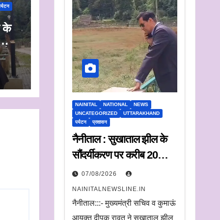
र्यटन
 के
न के
NAINITAL
NATIONAL
NEWS
UNCATEGORIZED
UTTARAKHAND
पर्यटन
प्रशासन
नैनीताल : सुखाताल झील के
सौंदर्यीकरण पर करीब 20
करोड़ रुपये खर्च, संचालन के
07/08/2026
लिए संस्था का चयन जल्द
NAINITALNEWSLINE.IN
नैनीताल:::- मुख्यमंत्री सचिव व कुमाऊं
आयुक्त दीपक रावत ने सूखाताल झील