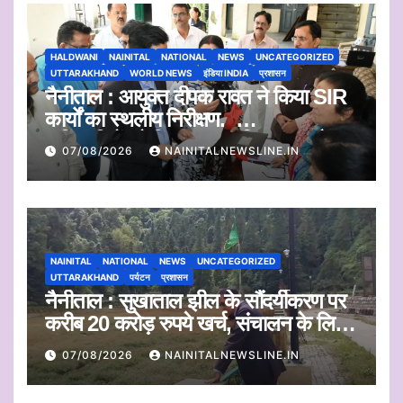
HALDWANI
NAINITAL
NATIONAL
NEWS
UNCATEGORIZED
UTTARAKHAND
WORLD NEWS
इंडिया INDIA
प्रशासन
नैनीताल : आयुक्त दीपक रावत ने किया SIR
कार्यों का स्थलीय निरीक्षण.
अधिकारियों को दिए समयबद्ध निस्तारण और
07/08/2026
NAINITALNEWSLINE.IN
पारदर्शिता के निर्देश
NAINITAL
NATIONAL
NEWS
UNCATEGORIZED
UTTARAKHAND
पर्यटन
प्रशासन
नैनीताल : सुखाताल झील के सौंदर्यीकरण पर
करीब 20 करोड़ रुपये खर्च, संचालन के लिए
संस्था का चयन जल्द
07/08/2026
NAINITALNEWSLINE.IN