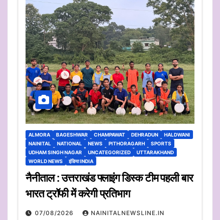
ALMORA
BAGESHWAR
CHAMPAWAT
DEHRADUN
HALDWANI
NAINITAL
NATIONAL
NEWS
PITHORAGARH
SPORTS
UDHAM SINGH NAGAR
UNCATEGORIZED
UTTARAKHAND
WORLD NEWS
इंडिया INDIA
नैनीताल : उत्तराखंड फ्लाइंग डिस्क टीम पहली बार
भारत ट्रॉफी में करेगी प्रतिभाग
07/08/2026
NAINITALNEWSLINE.IN