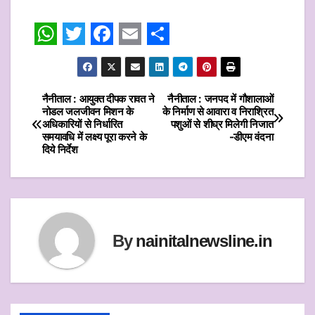
W
T
F
E
S
h
w
a
m
h
a
i
c
a
a
नैनीताल : आयुक्त दीपक रावत ने
नैनीताल : जनपद में गौशालाओं
Post
नोडल जलजीवन मिशन के
के निर्माण से आवारा व निराश्रित
t
t
e
i
r
अधिकारियों से निर्धारित
पशुओं से शीघ्र मिलेगी निजात
navigation
समयावधि में लक्ष्य पूरा करने के
-डीएम वंदना
s
t
b
l
e
दिये निर्देश
A
e
o
p
r
o
p
k
By
nainitalnewsline.in