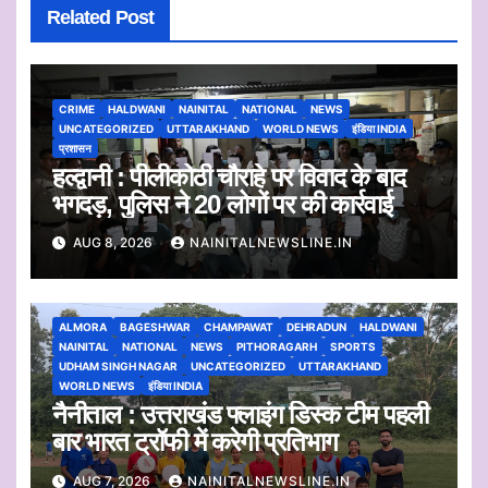
Related Post
CRIME
HALDWANI
NAINITAL
NATIONAL
NEWS
UNCATEGORIZED
UTTARAKHAND
WORLD NEWS
इंडिया INDIA
प्रशासन
हल्द्वानी : पीलीकोठी चौराहे पर विवाद के बाद
भगदड़, पुलिस ने 20 लोगों पर की कार्रवाई
AUG 8, 2026
NAINITALNEWSLINE.IN
ALMORA
BAGESHWAR
CHAMPAWAT
DEHRADUN
HALDWANI
NAINITAL
NATIONAL
NEWS
PITHORAGARH
SPORTS
UDHAM SINGH NAGAR
UNCATEGORIZED
UTTARAKHAND
WORLD NEWS
इंडिया INDIA
नैनीताल : उत्तराखंड फ्लाइंग डिस्क टीम पहली
बार भारत ट्रॉफी में करेगी प्रतिभाग
AUG 7, 2026
NAINITALNEWSLINE.IN