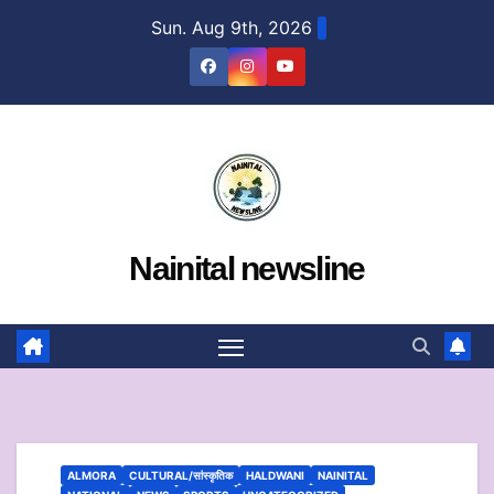
Skip
Sun. Aug 9th, 2026
to
content
Nainital newsline
ALMORA
CULTURAL/सांस्कृतिक
HALDWANI
NAINITAL