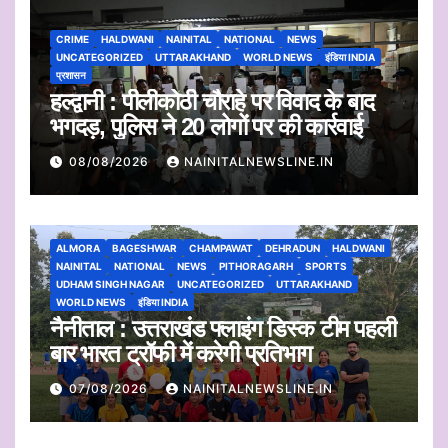
CRIME
HALDWANI
NAINITAL
NATIONAL
NEWS
UNCATEGORIZED
UTTARAKHAND
WORLD NEWS
इंडिया INDIA
प्रशासन
हल्द्वानी : पीलीकोठी चौराहे पर विवाद के बाद
भगदड़, पुलिस ने 20 लोगों पर की कार्रवाई
08/08/2026
NAINITALNEWSLINE.IN
ALMORA
BAGESHWAR
CHAMPAWAT
DEHRADUN
HALDWANI
NAINITAL
NATIONAL
NEWS
PITHORAGARH
SPORTS
UDHAM SINGH NAGAR
UNCATEGORIZED
UTTARAKHAND
WORLD NEWS
इंडिया INDIA
नैनीताल : उत्तराखंड फ्लाइंग डिस्क टीम पहली
बार भारत ट्रॉफी में करेगी प्रतिभाग
07/08/2026
NAINITALNEWSLINE.IN