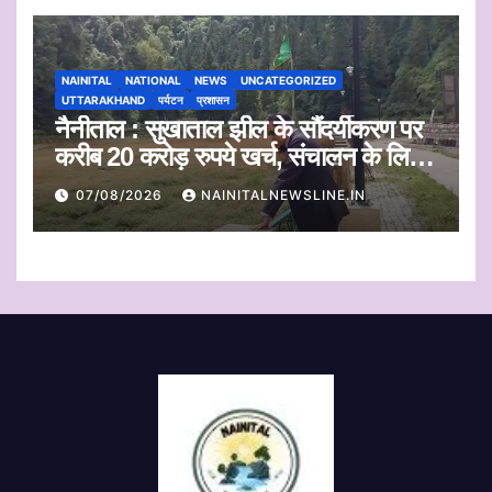
NAINITAL
NATIONAL
NEWS
UNCATEGORIZED
UTTARAKHAND
पर्यटन
प्रशासन
नैनीताल : सुखाताल झील के सौंदर्यीकरण पर
करीब 20 करोड़ रुपये खर्च, संचालन के लिए
संस्था का चयन जल्द
07/08/2026
NAINITALNEWSLINE.IN