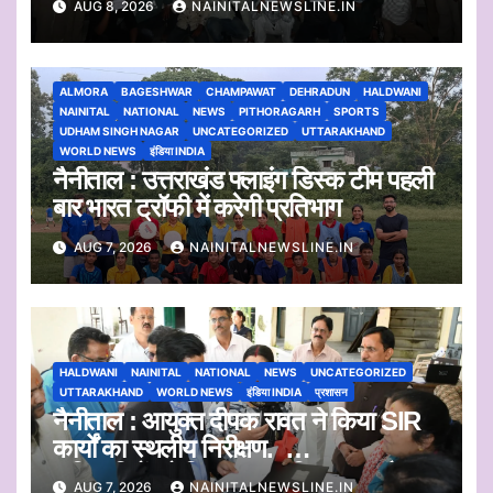
AUG 8, 2026
NAINITALNEWSLINE.IN
ALMORA
BAGESHWAR
CHAMPAWAT
DEHRADUN
HALDWANI
NAINITAL
NATIONAL
NEWS
PITHORAGARH
SPORTS
UDHAM SINGH NAGAR
UNCATEGORIZED
UTTARAKHAND
WORLD NEWS
इंडिया INDIA
नैनीताल : उत्तराखंड फ्लाइंग डिस्क टीम पहली
बार भारत ट्रॉफी में करेगी प्रतिभाग
AUG 7, 2026
NAINITALNEWSLINE.IN
HALDWANI
NAINITAL
NATIONAL
NEWS
UNCATEGORIZED
UTTARAKHAND
WORLD NEWS
इंडिया INDIA
प्रशासन
नैनीताल : आयुक्त दीपक रावत ने किया SIR
कार्यों का स्थलीय निरीक्षण.
अधिकारियों को दिए समयबद्ध निस्तारण और
AUG 7, 2026
NAINITALNEWSLINE.IN