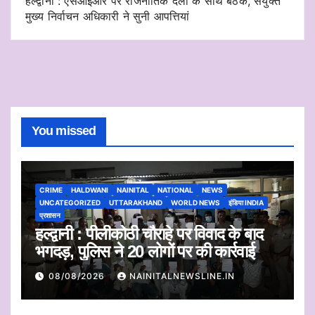
हल्द्वानी : एसआईआर पर राजनीतिक दलों के साथ बैठक, संयुक्त
मुख्य निर्वाचन अधिकारी ने सुनी आपत्तियां
You missed
CRIME
HALDWANI
NAINITAL
NATIONAL
NEWS
UNCATEGORIZED
UTTARAKHAND
WORLD NEWS
इंडिया INDIA
प्रशासन
हल्द्वानी : पीलीकोठी चौराहे पर विवाद के बाद
भगदड़, पुलिस ने 20 लोगों पर की कार्रवाई
08/08/2026
NAINITALNEWSLINE.IN