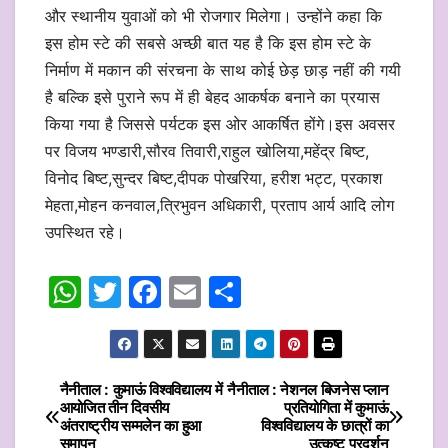
और स्थानीय युवाओं को भी रोजगार मिलेगा। उन्होंने कहा कि
इस होम स्टे की सबसे अच्छी बात यह है कि इस होम स्टे के
निर्माण में मकान की संरचना के साथ कोई छेड़ छाड़ नहीं की गयी
है बल्कि इसे पुराने रूप में ही बेहद आकर्षक बनाने का प्रयास
किया गया है जिससे पर्यटक इस ओर आकर्षित होंगे।इस अवसर
पर विजय भण्डारी,सौरव तिवारी,राहुल खोलिया,महेंद्र बिष्ट,
विनोद बिष्ट,सुन्दर बिष्ट,दीपक पोखरिया, हरीश भट्ट, प्रकाश
मेहता,मोहन कनवाल,त्रिभुवन अधिकारी, प्रताप आर्य आदि लोग
उपस्थित रहे।
W
T
F
E
S
h
w
a
m
h
at
itt
c
ai
ar
s
er
e
l
e
नैनीताल : कुमाऊं विश्वविद्यालय में
नैनीताल : नेशनल बिजनेस प्लान
Post
आयोजित तीन दिवसीय
प्रतियोगिता में कुमाऊं
A
b
अंतराष्ट्रीय सम्मलेन का हुआ
विश्वविद्यालय के छात्रों का
navigation
समापन
उत्कृष्ट प्रदर्शन