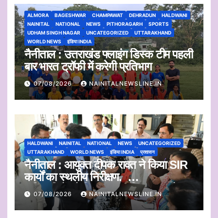
ALMORA
BAGESHWAR
CHAMPAWAT
DEHRADUN
HALDWANI
NAINITAL
NATIONAL
NEWS
PITHORAGARH
SPORTS
UDHAM SINGH NAGAR
UNCATEGORIZED
UTTARAKHAND
WORLD NEWS
इंडिया INDIA
नैनीताल : उत्तराखंड फ्लाइंग डिस्क टीम पहली
बार भारत ट्रॉफी में करेगी प्रतिभाग
07/08/2026
NAINITALNEWSLINE.IN
HALDWANI
NAINITAL
NATIONAL
NEWS
UNCATEGORIZED
UTTARAKHAND
WORLD NEWS
इंडिया INDIA
प्रशासन
नैनीताल : आयुक्त दीपक रावत ने किया SIR
कार्यों का स्थलीय निरीक्षण.
अधिकारियों को दिए समयबद्ध निस्तारण और
07/08/2026
NAINITALNEWSLINE.IN
पारदर्शिता के निर्देश