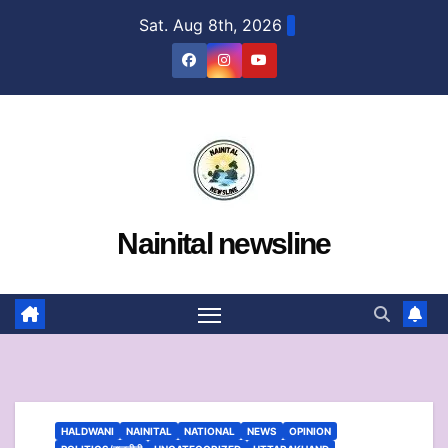
Skip
Sat. Aug 8th, 2026
to
content
Nainital newsline
HALDWANI
NAINITAL
NATIONAL
NEWS
OPINION