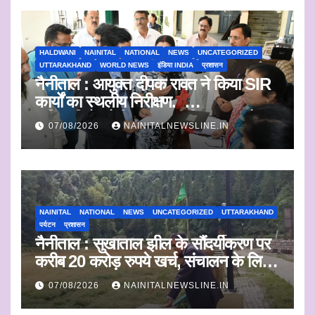
HALDWANI
NAINITAL
NATIONAL
NEWS
UNCATEGORIZED
UTTARAKHAND
WORLD NEWS
इंडिया INDIA
प्रशासन
नैनीताल : आयुक्त दीपक रावत ने किया SIR
कार्यों का स्थलीय निरीक्षण.
अधिकारियों को दिए समयबद्ध निस्तारण और
07/08/2026
NAINITALNEWSLINE.IN
पारदर्शिता के निर्देश
NAINITAL
NATIONAL
NEWS
UNCATEGORIZED
UTTARAKHAND
पर्यटन
प्रशासन
नैनीताल : सुखाताल झील के सौंदर्यीकरण पर
करीब 20 करोड़ रुपये खर्च, संचालन के लिए
संस्था का चयन जल्द
07/08/2026
NAINITALNEWSLINE.IN