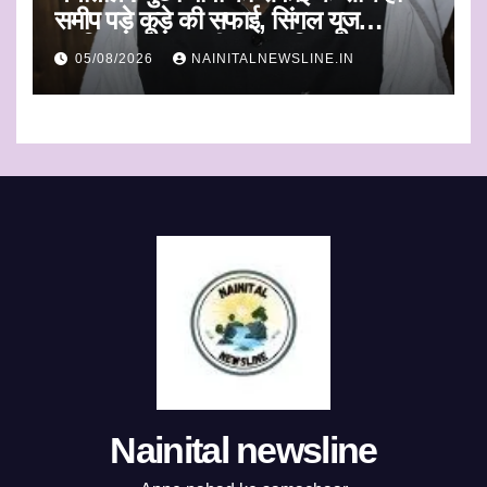
समीप पड़े कूड़े की सफाई, सिंगल यूज
प्लास्टिक का एकत्रीकरण व किया जाएगा
05/08/2026
NAINITALNEWSLINE.IN
निस्तारण
Nainital newsline