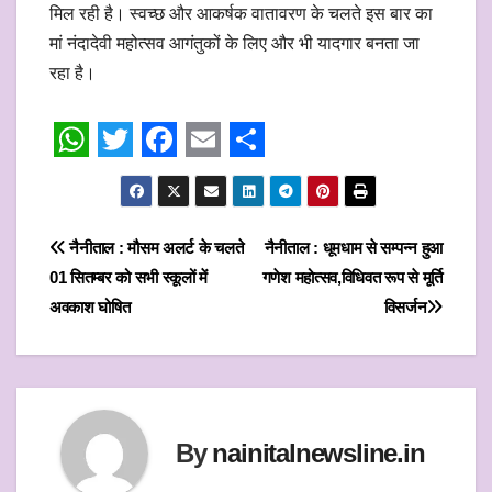
मिल रही है। स्वच्छ और आकर्षक वातावरण के चलते इस बार का
मां नंदादेवी महोत्सव आगंतुकों के लिए और भी यादगार बनता जा
रहा है।
W
T
F
E
S
h
w
a
m
h
a
i
c
a
a
Post
नैनीताल : मौसम अलर्ट के चलते
नैनीताल : धूमधाम से सम्पन्न हुआ
t
t
e
i
r
01 सितम्बर को सभी स्कूलों में
गणेश महोत्सव,विधिवत रूप से मूर्ति
navigation
s
t
b
l
e
अवकाश घोषित
विसर्जन
A
e
o
p
r
o
p
k
By
nainitalnewsline.in