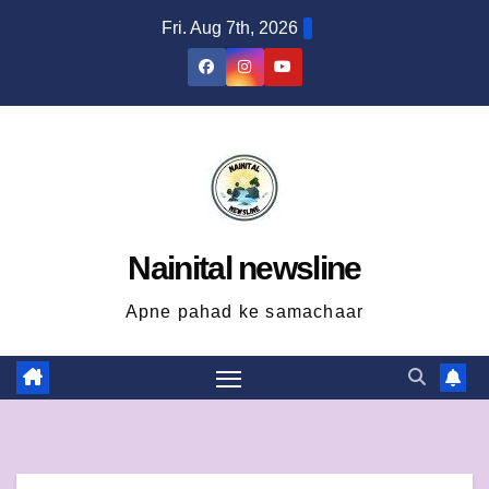
Skip
Fri. Aug 7th, 2026
to
content
Nainital newsline
Apne pahad ke samachaar