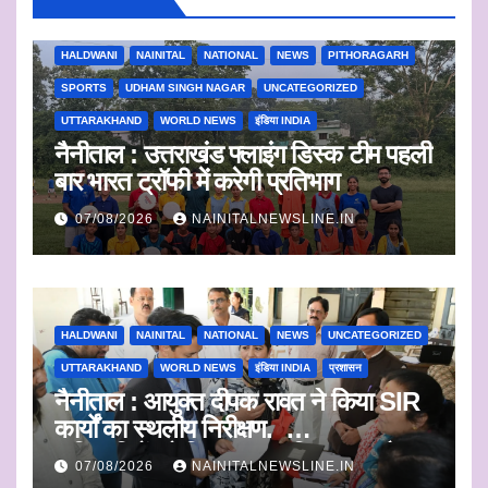
ALMORA
BAGESHWAR
CHAMPAWAT
DEHRADUN
HALDWANI
NAINITAL
NATIONAL
NEWS
PITHORAGARH
SPORTS
UDHAM SINGH NAGAR
UNCATEGORIZED
UTTARAKHAND
WORLD NEWS
इंडिया INDIA
नैनीताल : उत्तराखंड फ्लाइंग डिस्क टीम पहली
बार भारत ट्रॉफी में करेगी प्रतिभाग
07/08/2026
NAINITALNEWSLINE.IN
HALDWANI
NAINITAL
NATIONAL
NEWS
UNCATEGORIZED
UTTARAKHAND
WORLD NEWS
इंडिया INDIA
प्रशासन
नैनीताल : आयुक्त दीपक रावत ने किया SIR
कार्यों का स्थलीय निरीक्षण.
अधिकारियों को दिए समयबद्ध निस्तारण और
07/08/2026
NAINITALNEWSLINE.IN
पारदर्शिता के निर्देश