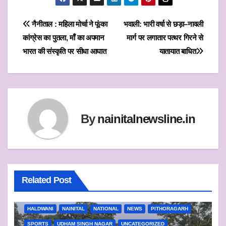
h
w
a
m
h
a
i
c
a
a
Post
नैनीताल : महिला मोर्चा ने फूंका
भवाली: भारी वर्षा से छड़ा–नावली
t
t
e
i
r
कांग्रेस का पुतला, माँ का अपमान
मार्ग पर लगातार पत्थर गिरने से
navigation
s
t
b
l
e
भारत की संस्कृति पर सीधा आघात
यातायात बाधित
A
e
o
p
r
o
p
k
By
nainitalnewsline.in
Related Post
ALMORA
BAGESHWAR
CHAMPAWAT
DEHRADUN
HALDWANI
NAINITAL
NATIONAL
NEWS
PITHORAGARH
SPORTS
UDHAM SINGH NAGAR
UNCATEGORIZED