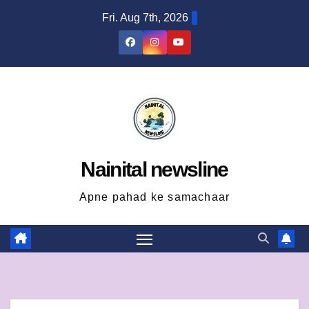
Skip
Fri. Aug 7th, 2026
to
content
Nainital newsline
Apne pahad ke samachaar