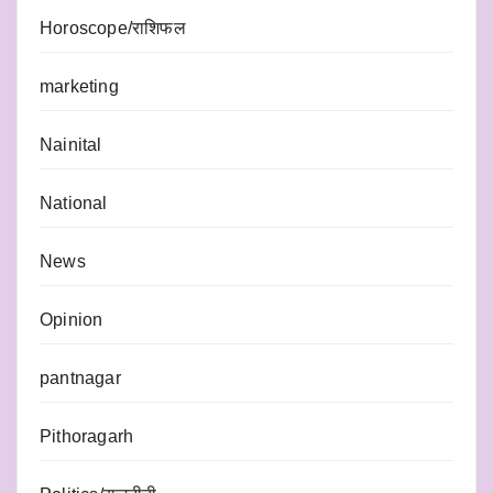
Horoscope/राशिफल
marketing
Nainital
National
News
Opinion
pantnagar
Pithoragarh