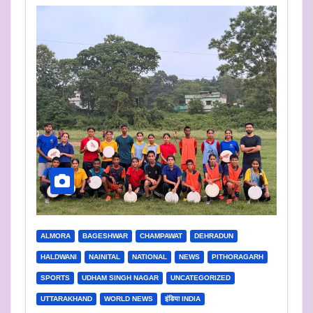
ALMORA
BAGESHWAR
CHAMPAWAT
DEHRADUN
HALDWANI
NAINITAL
NATIONAL
NEWS
PITHORAGARH
SPORTS
UDHAM SINGH NAGAR
UNCATEGORIZED
UTTARAKHAND
WORLD NEWS
इंडिया INDIA