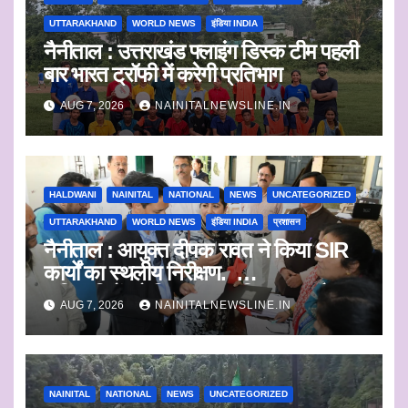
UTTARAKHAND
WORLD NEWS
इंडिया INDIA
नैनीताल : उत्तराखंड फ्लाइंग डिस्क टीम पहली
बार भारत ट्रॉफी में करेगी प्रतिभाग
AUG 7, 2026
NAINITALNEWSLINE.IN
HALDWANI
NAINITAL
NATIONAL
NEWS
UNCATEGORIZED
UTTARAKHAND
WORLD NEWS
इंडिया INDIA
प्रशासन
नैनीताल : आयुक्त दीपक रावत ने किया SIR
कार्यों का स्थलीय निरीक्षण.
अधिकारियों को दिए समयबद्ध निस्तारण और
AUG 7, 2026
NAINITALNEWSLINE.IN
पारदर्शिता के निर्देश
NAINITAL
NATIONAL
NEWS
UNCATEGORIZED