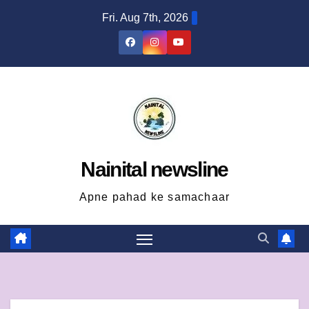
Skip
Fri. Aug 7th, 2026
to
content
Nainital newsline
Apne pahad ke samachaar