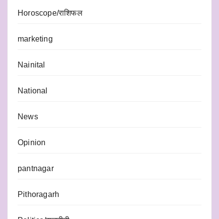
Horoscope/राशिफल
marketing
Nainital
National
News
Opinion
pantnagar
Pithoragarh