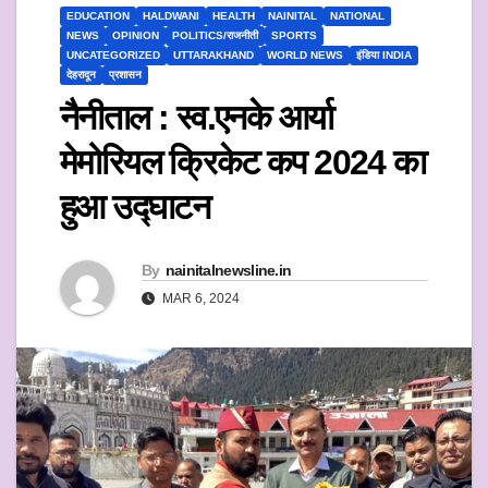
EDUCATION
HALDWANI
HEALTH
NAINITAL
NATIONAL
NEWS
OPINION
POLITICS/राजनीती
SPORTS
UNCATEGORIZED
UTTARAKHAND
WORLD NEWS
इंडिया INDIA
देहरादून
प्रशासन
नैनीताल : स्व.एनके आर्या
मेमोरियल क्रिकेट कप 2024 का
हुआ उद्घाटन
By
nainitalnewsline.in
MAR 6, 2024