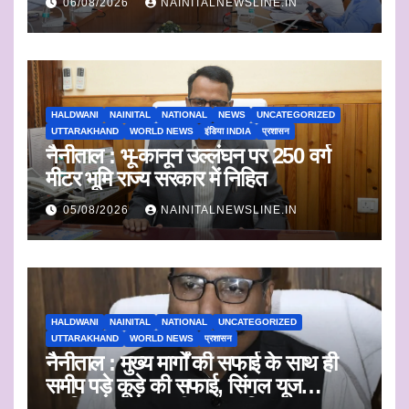
06/08/2026
NAINITALNEWSLINE.IN
HALDWANI
NAINITAL
NATIONAL
NEWS
UNCATEGORIZED
UTTARAKHAND
WORLD NEWS
इंडिया INDIA
प्रशासन
नैनीताल : भू-कानून उल्लंघन पर 250 वर्ग
मीटर भूमि राज्य सरकार में निहित
05/08/2026
NAINITALNEWSLINE.IN
HALDWANI
NAINITAL
NATIONAL
UNCATEGORIZED
UTTARAKHAND
WORLD NEWS
प्रशासन
नैनीताल : मुख्य मार्गों की सफाई के साथ ही
समीप पड़े कूड़े की सफाई, सिंगल यूज
प्लास्टिक का एकत्रीकरण व किया जाएगा