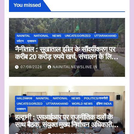
You missed
NAINITAL
NATIONAL
NEWS
UNCATEGORIZED
UTTARAKHAND
पर्यटन
प्रशासन
नैनीताल : सुखाताल झील के सौंदर्यीकरण पर
करीब 20 करोड़ रुपये खर्च, संचालन के लिए
संस्था का चयन जल्द
07/08/2026
NAINITALNEWSLINE.IN
HALDWANI
NAINITAL
NATIONAL
NEWS
POLITICS/राजनीती
UNCATEGORIZED
UTTARAKHAND
WORLD NEWS
इंडिया INDIA
प्रशासन
हल्द्वानी : एसआईआर पर राजनीतिक दलों के
साथ बैठक, संयुक्त मुख्य निर्वाचन अधिकारी ने
सुनी आपत्तियां