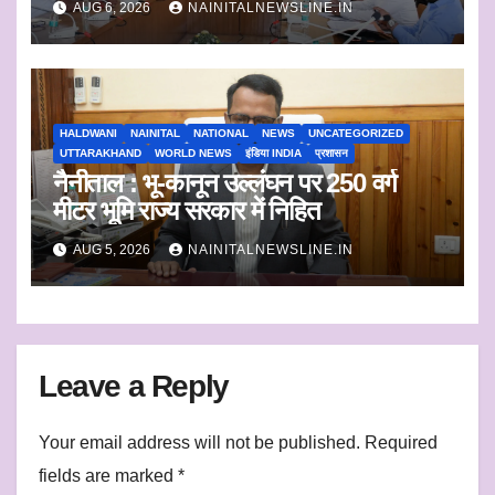
AUG 6, 2026
NAINITALNEWSLINE.IN
HALDWANI
NAINITAL
NATIONAL
NEWS
UNCATEGORIZED
UTTARAKHAND
WORLD NEWS
इंडिया INDIA
प्रशासन
नैनीताल : भू-कानून उल्लंघन पर 250 वर्ग
मीटर भूमि राज्य सरकार में निहित
AUG 5, 2026
NAINITALNEWSLINE.IN
Leave a Reply
Your email address will not be published.
Required
fields are marked
*