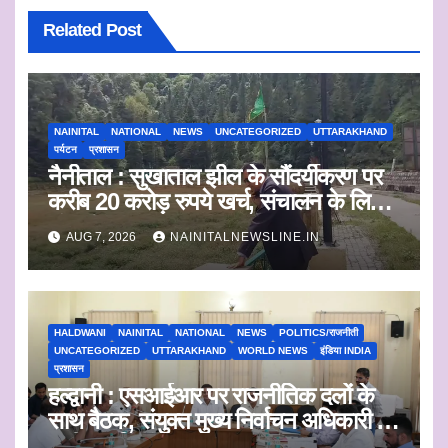
Related Post
NAINITAL
NATIONAL
NEWS
UNCATEGORIZED
UTTARAKHAND
पर्यटन
प्रशासन
नैनीताल : सुखाताल झील के सौंदर्यीकरण पर
करीब 20 करोड़ रुपये खर्च, संचालन के लिए
संस्था का चयन जल्द
AUG 7, 2026
NAINITALNEWSLINE.IN
HALDWANI
NAINITAL
NATIONAL
NEWS
POLITICS/राजनीती
UNCATEGORIZED
UTTARAKHAND
WORLD NEWS
इंडिया INDIA
प्रशासन
हल्द्वानी : एसआईआर पर राजनीतिक दलों के
साथ बैठक, संयुक्त मुख्य निर्वाचन अधिकारी ने
सुनी आपत्तियां