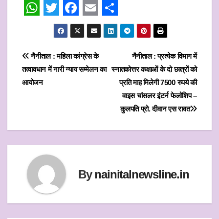
W
T
F
E
S
h
w
a
m
h
a
i
c
a
a
Post
नैनीताल : महिला कांग्रेस के
नैनीताल : प्रत्येक विभाग में
t
t
e
i
r
तत्वावधान में नारी न्याय सम्मेलन का
स्नातकोत्तर कक्षाओं के दो छात्रों को
navigation
s
t
b
l
e
आयोजन
प्रति माह मिलेगी 7500 रुपये की
वाइस चांसलर इंटर्न फेलोशिप –
A
e
o
कुलपति प्रो. दीवान एस रावत
p
r
o
p
k
By
nainitalnewsline.in