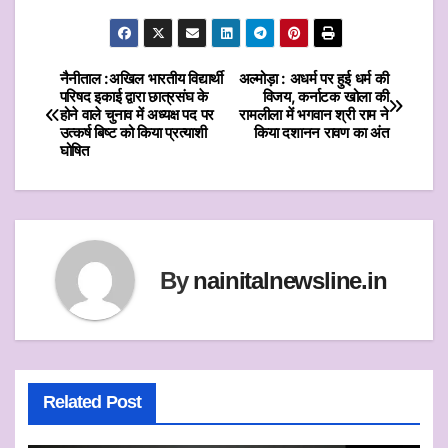
h
w
a
m
h
at
itt
c
ai
ar
s
er
e
l
e
नैनीताल :अखिल भारतीय विद्यार्थी
अल्मोड़ा : अधर्म पर हुई धर्म की
Post
परिषद इकाई द्वारा छात्रसंघ के
विजय, कर्नाटक खोला की
A
b
होने वाले चुनाव में अध्यक्ष पद पर
रामलीला में भगवान श्री राम ने
navigation
p
o
उत्कर्ष बिष्ट को किया प्रत्याशी
किया दशानन रावण का अंत
घोषित
p
o
k
By
nainitalnewsline.in
Related Post