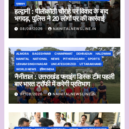
प्रशासन
हल्द्वानी : पीलीकोठी चौराहे पर विवाद के बाद
भगदड़, पुलिस ने 20 लोगों पर की कार्रवाई
08/08/2026
NAINITALNEWSLINE.IN
ALMORA
BAGESHWAR
CHAMPAWAT
DEHRADUN
HALDWANI
NAINITAL
NATIONAL
NEWS
PITHORAGARH
SPORTS
UDHAM SINGH NAGAR
UNCATEGORIZED
UTTARAKHAND
WORLD NEWS
इंडिया INDIA
नैनीताल : उत्तराखंड फ्लाइंग डिस्क टीम पहली
बार भारत ट्रॉफी में करेगी प्रतिभाग
07/08/2026
NAINITALNEWSLINE.IN