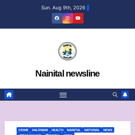
Skip
Sun. Aug 9th, 2026
to
content
Nainital newsline
CRIME
HALDWANI
HEALTH
NAINITAL
NATIONAL
NEWS