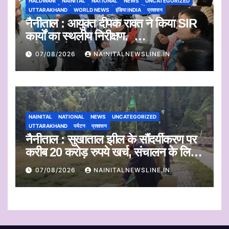
HALDWANI
NAINITAL
NATIONAL
NEWS
UNCATEGORIZED
UTTARAKHAND
WORLD NEWS
इंडिया INDIA
प्रशासन
नैनीताल : आयुक्त दीपक रावत ने किया SIR
कार्यों का स्थलीय निरीक्षण.
अधिकारियों को दिए समयबद्ध निस्तारण और
07/08/2026
NAINITALNEWSLINE.IN
पारदर्शिता के निर्देश
NAINITAL
NATIONAL
NEWS
UNCATEGORIZED
UTTARAKHAND
पर्यटन
प्रशासन
नैनीताल : सुखाताल झील के सौंदर्यीकरण पर
करीब 20 करोड़ रुपये खर्च, संचालन के लिए
संस्था का चयन जल्द
07/08/2026
NAINITALNEWSLINE.IN