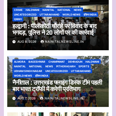
CRIME
HALDWANI
NAINITAL
NATIONAL
NEWS
UNCATEGORIZED
UTTARAKHAND
WORLD NEWS
इंडिया INDIA
प्रशासन
हल्द्वानी : पीलीकोठी चौराहे पर विवाद के बाद
भगदड़, पुलिस ने 20 लोगों पर की कार्रवाई
AUG 8, 2026
NAINITALNEWSLINE.IN
ALMORA
BAGESHWAR
CHAMPAWAT
DEHRADUN
HALDWANI
NAINITAL
NATIONAL
NEWS
PITHORAGARH
SPORTS
UDHAM SINGH NAGAR
UNCATEGORIZED
UTTARAKHAND
WORLD NEWS
इंडिया INDIA
नैनीताल : उत्तराखंड फ्लाइंग डिस्क टीम पहली
बार भारत ट्रॉफी में करेगी प्रतिभाग
AUG 7, 2026
NAINITALNEWSLINE.IN