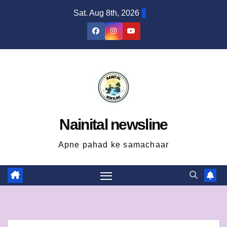
Skip
Sat. Aug 8th, 2026
to
content
Nainital newsline
Apne pahad ke samachaar