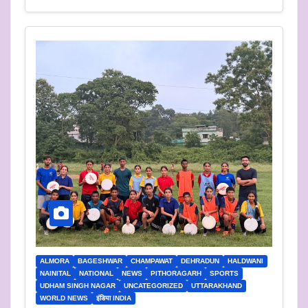
ALMORA
BAGESHWAR
CHAMPAWAT
DEHRADUN
HALDWANI
NAINITAL
NATIONAL
NEWS
PITHORAGARH
SPORTS
UDHAM SINGH NAGAR
UNCATEGORIZED
UTTARAKHAND
WORLD NEWS
इंडिया INDIA