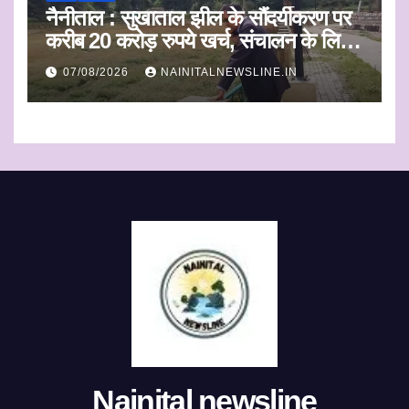
नैनीताल : सुखाताल झील के सौंदर्यीकरण पर
करीब 20 करोड़ रुपये खर्च, संचालन के लिए
संस्था का चयन जल्द
07/08/2026
NAINITALNEWSLINE.IN
Nainital newsline