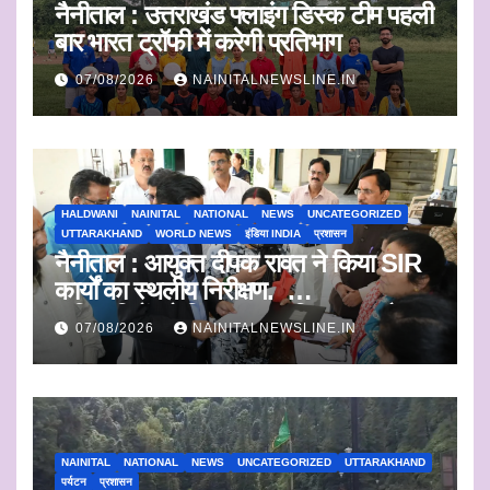
नैनीताल : उत्तराखंड फ्लाइंग डिस्क टीम पहली
बार भारत ट्रॉफी में करेगी प्रतिभाग
07/08/2026
NAINITALNEWSLINE.IN
HALDWANI
NAINITAL
NATIONAL
NEWS
UNCATEGORIZED
UTTARAKHAND
WORLD NEWS
इंडिया INDIA
प्रशासन
नैनीताल : आयुक्त दीपक रावत ने किया SIR
कार्यों का स्थलीय निरीक्षण.
अधिकारियों को दिए समयबद्ध निस्तारण और
07/08/2026
NAINITALNEWSLINE.IN
पारदर्शिता के निर्देश
NAINITAL
NATIONAL
NEWS
UNCATEGORIZED
UTTARAKHAND
पर्यटन
प्रशासन