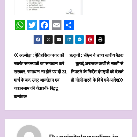
W
T
F
E
S
h
w
a
m
h
a
i
c
a
a
Post
अल्मोड़ा : ऐतिहासिक नगर की
हल्द्वानी : सीएम ने उच्च स्तरीय बैठक
t
t
e
i
r
ज्वलंत समस्याओं का समाधान करे
बुलाई,अराजक तत्वों से सख्ती से
navigation
s
t
b
l
e
सरकार, समाधान ना होने पर दी 31
निपटने के निर्देश,दंगाइयों को देखते
मार्च के बाद उग्र आन्दोलन एवं
ही गोली मारने के दिये गये आदेश
A
e
o
चक्काजाम की चेतावनी- बिट्टू
p
r
o
कर्नाटक
p
k