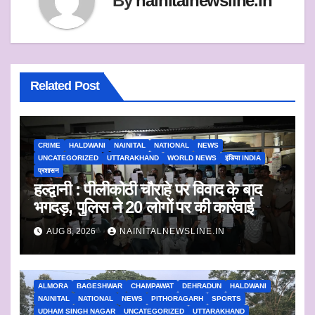
By
nainitalnewsline.in
Related Post
CRIME
HALDWANI
NAINITAL
NATIONAL
NEWS
UNCATEGORIZED
UTTARAKHAND
WORLD NEWS
इंडिया INDIA
प्रशासन
हल्द्वानी : पीलीकोठी चौराहे पर विवाद के बाद
भगदड़, पुलिस ने 20 लोगों पर की कार्रवाई
AUG 8, 2026
NAINITALNEWSLINE.IN
ALMORA
BAGESHWAR
CHAMPAWAT
DEHRADUN
HALDWANI
NAINITAL
NATIONAL
NEWS
PITHORAGARH
SPORTS
UDHAM SINGH NAGAR
UNCATEGORIZED
UTTARAKHAND