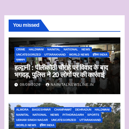
You missed
CRIME
HALDWANI
NAINITAL
NATIONAL
NEWS
UNCATEGORIZED
UTTARAKHAND
WORLD NEWS
इंडिया INDIA
प्रशासन
हल्द्वानी : पीलीकोठी चौराहे पर विवाद के बाद
भगदड़, पुलिस ने 20 लोगों पर की कार्रवाई
08/08/2026
NAINITALNEWSLINE.IN
ALMORA
BAGESHWAR
CHAMPAWAT
DEHRADUN
HALDWANI
NAINITAL
NATIONAL
NEWS
PITHORAGARH
SPORTS
UDHAM SINGH NAGAR
UNCATEGORIZED
UTTARAKHAND
WORLD NEWS
इंडिया INDIA